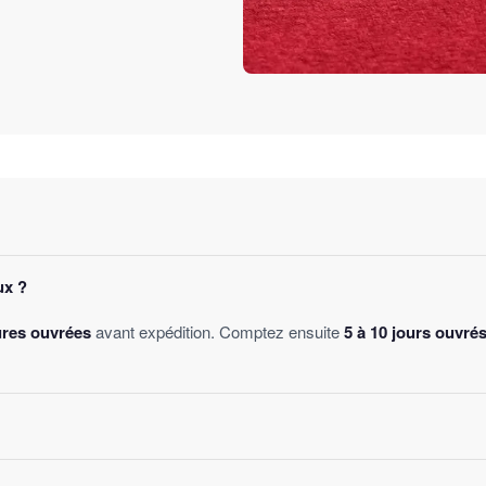
ux ?
ures ouvrées
avant expédition. Comptez ensuite
5 à 10 jours ouvré
des
, sans montant minimum d'achat. Votre bijou part sous 24 à 48 he