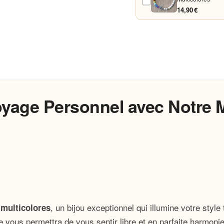
14,90 €
age Personnel avec Notre M
, un bijou exceptionnel qui illumine votre styl
 multicolores
e vous permettra de vous sentir libre et en parfaite harmon