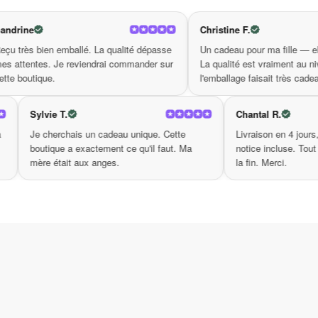
N’attendez plus pour faire l’expérience de la ma
exprimant votre beauté extérieure. Commandez-le 
Christine F.
. La qualité dépasse
Un cadeau pour ma fille — elle était ravie.
endrai commander sur
La qualité est vraiment au niveau et
l'emballage faisait très cadeau.
Sylvie T.
ualité identique à la
Je cherchais un cadeau unique. Cette
exactement ce qu'on
boutique a exactement ce qu'il faut. Ma
 de confiance.
mère était aux anges.