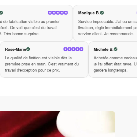
s vous connecterez à votre essence tout en
vers l’équilibre et la paix intérieure.
Monique B.
Cam
le au premier
Service impeccable. J'ai eu un souci de
Prod
t du travail
livraison, réglé immédiatement par le
bouc
e.
service client. Je recommande.
vrai
Rose-Marie
Mi
 agréablement
La qualité de finition est visible dès la
Ac
nt soignées,
première prise en main. C'est vraiment du
je 
 Très bonne
travail d'exception pour ce prix.
ga