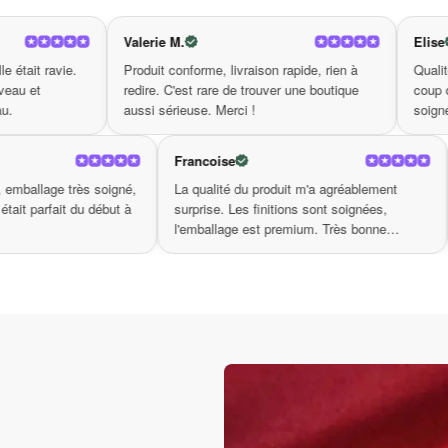
gie de notre bracelet ! En l’ajoutant à votre collection, vou
dès maintenant et laissez-le être le complice de votre quête 
Valerie M.
Elise
Produit conforme, livraison rapide, rien à
Qualité de fabrication visib
redire. C'est rare de trouver une boutique
coup d'œil. On voit que c'es
aussi sérieuse. Merci !
soigné. Très bonne surpris
Chantal R.
Francoise
Livraison en 4 jours, emballage très soigné,
La qualité du produit m'a
notice incluse. Tout était parfait du début à
surprise. Les finitions so
la fin. Merci.
l'emballage est premium.
boutique.