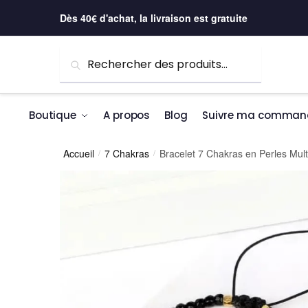
Skip to navigation
Skip to content
Dès 40€ d'achat, la livraison est gratuite
Recherche pour :
Recherche
Boutique
A propos
Blog
Suivre ma comman
Accueil
7 Chakras
Bracelet 7 Chakras en Perles Mul
/
/