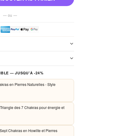
— ou —
e de notre boutique. Chaque colis est
xpédition. Aucun frais de port, jamais.
 traités de façon sécurisée. Nous
BLE — JUSQU'À -24%
PayPal et Apple Pay. Aucune donnée
nos serveurs.
kras en Pierres Naturelles - Style
 Triangle des 7 Chakras pour énergie et
 Sept Chakras en Howlite et Pierres