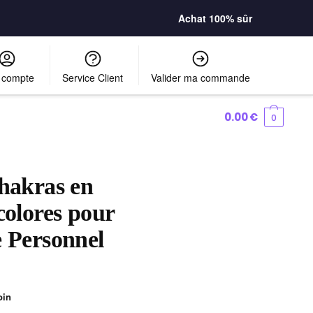
Achat 100% sûr
 compte
Service Client
Valider ma commande
0.00
€
0
Chakras en
colores pour
e Personnel
oin