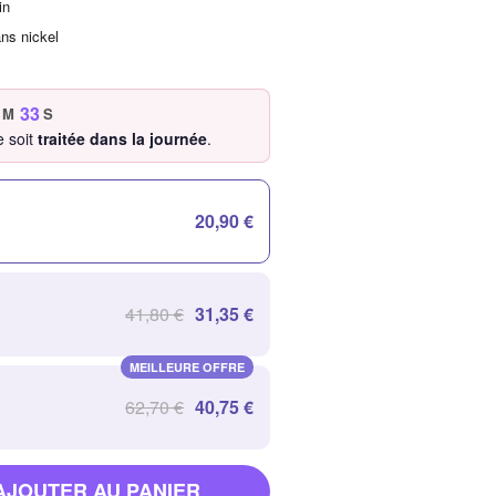
in
ans nickel
32
M
S
 soit
traitée dans la journée
.
20,90 €
41,80 €
31,35 €
MEILLEURE OFFRE
62,70 €
40,75 €
AJOUTER AU PANIER