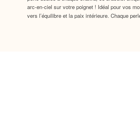
arc-en-ciel sur votre poignet ! Idéal pour vos m
vers l’équilibre et la paix intérieure. Chaque pe
esprit.
En enfilant ce bracelet, vous ne portez pas seu
bien-être. Cette pièce magnifique devient le sy
énergétiques qui habitent notre corps, sont étro
chemin intérieur, nous permettant de renouer a
forment un tout indissociable, favorisant épanou
Pourquoi choisir notre Bracele
Design captivant : Les
perles multicol
Équilibre énergétique : Chaque perle r
Une invitation à la méditation : Cet a
Symbole de votre chemin personnel : Plu