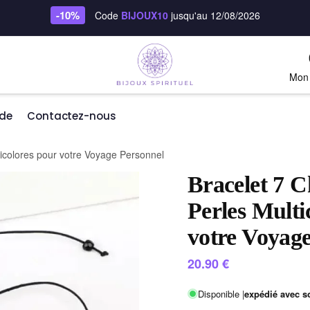
-10%
Code
BIJOUX10
jusqu'au 12/08/2026
Mon
de
Contactez-nous
ticolores pour votre Voyage Personnel
Bracelet 7 
Perles Multi
votre Voyag
20.90
€
Disponible |
expédié avec s