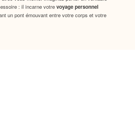
essoire : il incarne votre
voyage personnel
frant un pont émouvant entre votre corps et votre
nt de l’importance d’accorder du temps à votre
ergétique. Les 7 chakras, véritables centres
gissent comme des lumière qui illuminent notre
s sphères de notre vie, mais ensemble, ils
 énergies.
tre bien-être intérieur.
 la sérénité.