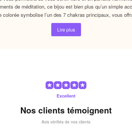
oments de méditation, ce bijou est bien plus qu’un simple acc
rle colorée symbolise l’un des 7 chakras principaux, vous of
Lire plus
lement un accessoire stylé, mais également un rappel consta
mbole tangible de votre engagement envers votre équilibre én
itement liés à diverses dimensions de notre existence. Ils a
vec notre moi profond. Chacun de ces chakras s’associe à de
issement et équilibre.
t 7 Chakras ?
Excellent
ores
apportent une touche vibrante à votre tenue.
Nos clients témoignent
eprésente un chakra, vous aidant à réharmoniser vos
ccessoire vous encourage à prendre du temps pour vo
Avis vérifiés de nos clients
s qu’un bijou, c’est un allié dans votre voyage vers