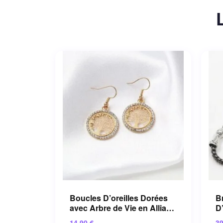
Boucles D’oreilles Dorées
Br
avec Arbre de Vie en Alliage
D
de Zinc
A
14.90
€
3