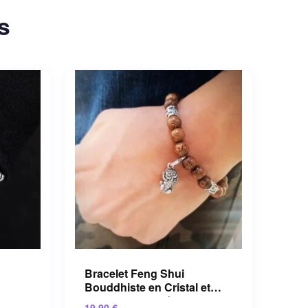
s
Bracelet Feng Shui
Bouddhiste en Cristal et
uche
Pierres Semi-précieuses
19.90
€