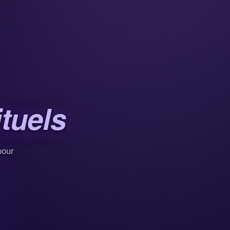
ituels
pour