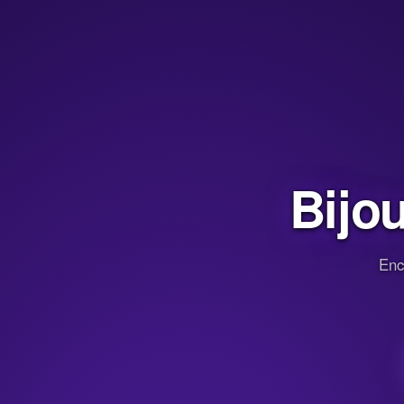
Bijo
Enc