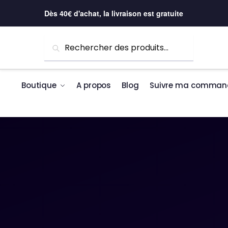
Skip to navigation
Skip to content
Dès 40€ d'achat, la livraison est gratuite
Recherche pour :
Recherche
Boutique
A propos
Blog
Suivre ma comman