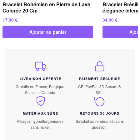
Bracelet Bohémien en Pierre de Lave
Bracelet Brésili
Colorée 20 Cm
élégance Intemp
17.90
€
34.90
€
Ajouter au panier
Ajou
LIVRAISON OFFERTE
PAIEMENT SÉCURISÉ
Gratuite en France, Belgique,
CB, PayPal, 3D Secure &
Suisse et Canada.
SSL.
MATÉRIAUX SÛRS
RETOURS 30 JOURS
Alliages hypoallergéniques,
Satisfait ou remboursé, sans
sans nickel.
question.