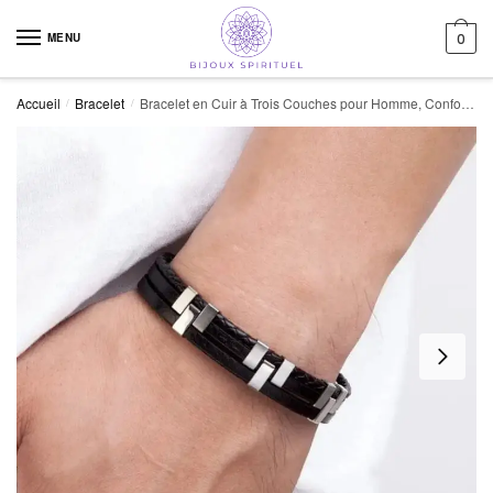
Skip to navigation
Skip to content
MENU
0
Accueil
Bracelet
Bracelet en Cuir à Trois Couches pour Homme, Confortable et élégant
/
/