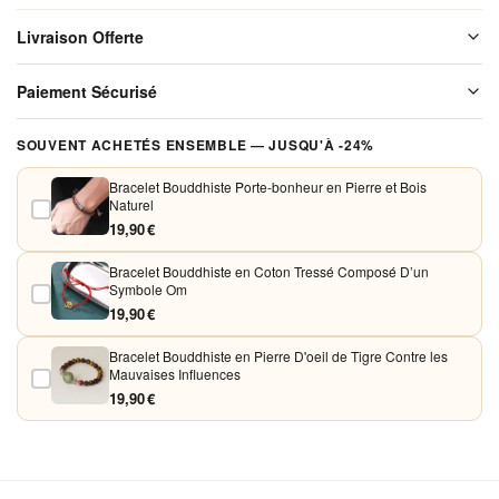
Confortable
Livraison Offerte
et élégant
Livraison offerte sur l'ensemble de notre boutique. Chaque colis est
Paiement Sécurisé
soigneusement emballé avant expédition. Aucun frais de port, jamais.
Vos paiements sont chiffrés et traités de façon sécurisée. Nous
SOUVENT ACHETÉS ENSEMBLE — JUSQU'À -24%
acceptons Visa, Mastercard, PayPal et Apple Pay. Aucune donnée
bancaire n'est conservée sur nos serveurs.
Bracelet Bouddhiste Porte-bonheur en Pierre et Bois
Naturel
19,90 €
Bracelet Bouddhiste en Coton Tressé Composé D’un
Symbole Om
19,90 €
Bracelet Bouddhiste en Pierre D'oeil de Tigre Contre les
Mauvaises Influences
19,90 €