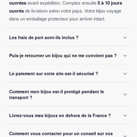
ouvrées
avant expédition. Comptez ensuite
5 à 10 jours
ouvrés
de livraison selon votre pays. Votre bijou voyage
dans un emballage protecteur pour arriver intact.
Les frais de port sont-ils inclus ?
Oui, la livraison est
offerte sur toutes les commandes
,
Puis-je retourner un bijou qui ne me convient pas ?
sans montant minimum d'achat. Votre bijou part sous 24 à
48 heures ouvrées.
Oui, vous disposez de
30 jours
après réception pour nous
Le paiement sur votre site est-il sécurisé ?
le retourner. Remboursement intégral garanti, sans
question posée.
Oui, toutes nos transactions sont protégées par
cryptage
Comment mon bijou est-il protégé pendant le
SSL
. Nous acceptons Visa, Mastercard, PayPal et Apple
transport ?
Pay. Vos données bancaires ne sont jamais stockées sur
notre site.
Chaque bijou est emballé avec soin dans un
colis
Livrez-vous mes bijoux en dehors de la France ?
renforcé
. Un numéro de suivi vous est envoyé par e-mail
dès l'expédition.
Oui, nous livrons gratuitement en
France, Belgique,
Comment vous contacter pour un conseil sur vos
Suisse et Canada
. Comptez 5 à 10 jours ouvrés selon la