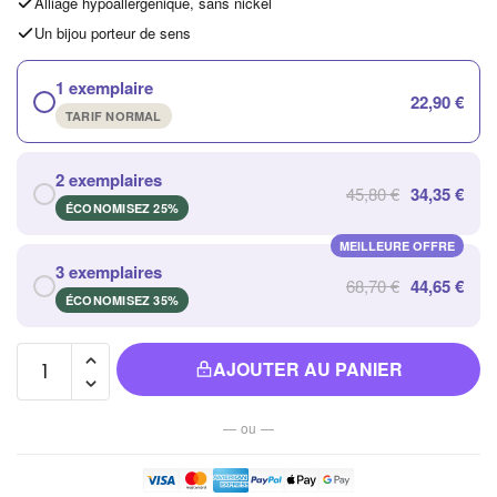
Alliage hypoallergénique, sans nickel
Un bijou porteur de sens
1 exemplaire
22,90 €
TARIF NORMAL
2 exemplaires
45,80 €
34,35 €
ÉCONOMISEZ 25%
MEILLEURE OFFRE
3 exemplaires
68,70 €
44,65 €
ÉCONOMISEZ 35%
quantité de
AJOUTER AU PANIER
Bracelet en
Cuir à Trois
— ou —
Couches
pour
Homme,