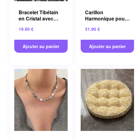
Bracelet Tibétain
Carillon
en Cristal avec
Harmonique pour
Pierres Semi-
énergie Positive et
19.90
€
31.90
€
précieuses
Méditation
Artisanales
Apaisante
Ajouter au panier
Ajouter au panier