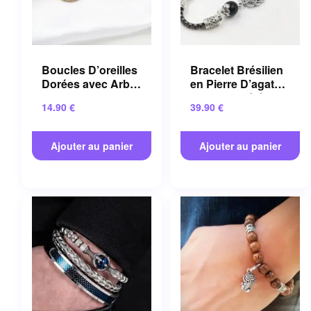
Boucles D’oreilles
Bracelet Brésilien
Dorées avec Arbre
en Pierre D’agate
de Vie en Alliage
Aux Propriétés
14.90
€
39.90
€
de Zinc
Apaisantes
Ajouter au panier
Ajouter au panier