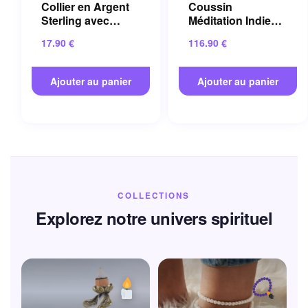
Collier en Argent
Coussin
Sterling avec
Méditation Indien
Cristal Bleu et
en Coton pour
17.90
€
116.90
€
Pierre Naturelle
Salon 60×60 Cm
Ajouter au panier
Ajouter au panier
COLLECTIONS
Explorez notre univers spirituel