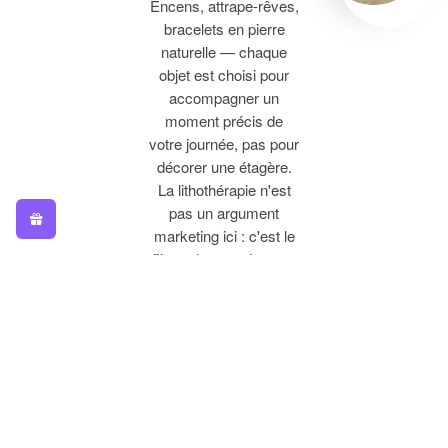
Encens, attrape-rêves,
bracelets en pierre
naturelle — chaque
objet est choisi pour
accompagner un
moment précis de
votre journée, pas pour
décorer une étagère.
La lithothérapie n'est
pas un argument
marketing ici : c'est le
fil conducteur de toute
la sélection.
De la
Méditation
au Quotidien
Un tapis de yoga pour