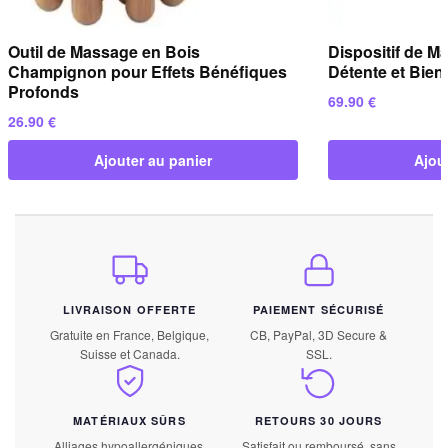
Outil de Massage en Bois
Dispositif de M
Champignon pour Effets Bénéfiques
Détente et Bien-
Profonds
69.90
€
26.90
€
Ajouter au panier
Ajou
LIVRAISON OFFERTE
PAIEMENT SÉCURISÉ
Gratuite en France, Belgique,
CB, PayPal, 3D Secure &
Suisse et Canada.
SSL.
MATÉRIAUX SÛRS
RETOURS 30 JOURS
Alliages hypoallergéniques,
Satisfait ou remboursé, sans