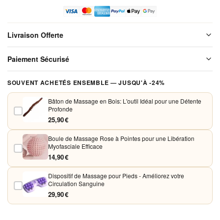
Confort
Optimal et
Meilleure
Livraison Offerte
Circulation
Sanguine
Livraison offerte sur l'ensemble de notre boutique. Chaque colis est
Paiement Sécurisé
soigneusement emballé avant expédition. Aucun frais de port, jamais.
Vos paiements sont chiffrés et traités de façon sécurisée. Nous
SOUVENT ACHETÉS ENSEMBLE — JUSQU'À -24%
acceptons Visa, Mastercard, PayPal et Apple Pay. Aucune donnée
bancaire n'est conservée sur nos serveurs.
Bâton de Massage en Bois: L'outil Idéal pour une Détente
Profonde
25,90 €
Boule de Massage Rose à Pointes pour une Libération
Myofasciale Efficace
14,90 €
Dispositif de Massage pour Pieds - Améliorez votre
Circulation Sanguine
29,90 €