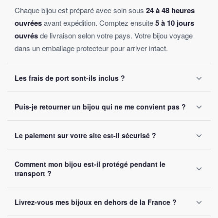
Chaque bijou est préparé avec soin sous
24 à 48 heures
ouvrées
avant expédition. Comptez ensuite
5 à 10 jours
ouvrés
de livraison selon votre pays. Votre bijou voyage
dans un emballage protecteur pour arriver intact.
Les frais de port sont-ils inclus ?
Oui, la livraison est
offerte sur toutes les commandes
,
Puis-je retourner un bijou qui ne me convient pas ?
sans montant minimum d'achat. Votre bijou part sous 24 à
48 heures ouvrées.
Oui, vous disposez de
30 jours
après réception pour nous
Le paiement sur votre site est-il sécurisé ?
le retourner. Remboursement intégral garanti, sans
question posée.
Oui, toutes nos transactions sont protégées par
cryptage
Comment mon bijou est-il protégé pendant le
SSL
. Nous acceptons Visa, Mastercard, PayPal et Apple
transport ?
Pay. Vos données bancaires ne sont jamais stockées sur
notre site.
Chaque bijou est emballé avec soin dans un
colis
Livrez-vous mes bijoux en dehors de la France ?
renforcé
. Un numéro de suivi vous est envoyé par e-mail