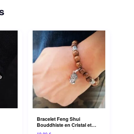
s
Bracelet Feng Shui
Bouddhiste en Cristal et
uche
Pierres Semi-précieuses
19.90
€