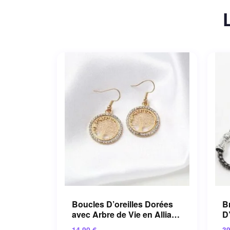
Boucles D’oreilles Dorées
Br
avec Arbre de Vie en Alliage
D
de Zinc
A
14.90
€
3