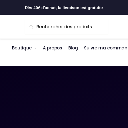
Skip to navigation
Skip to content
Dès 40€ d'achat, la livraison est gratuite
Recherche pour :
Recherche
Boutique
A propos
Blog
Suivre ma comman