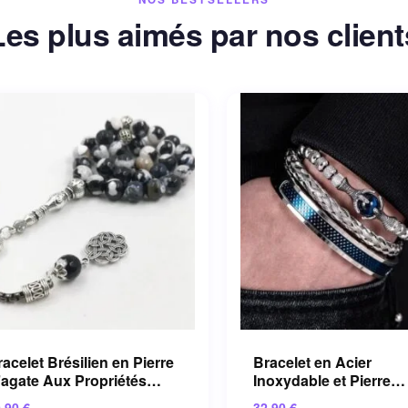
Les plus aimés par nos client
acelet Brésilien en Pierre
Bracelet en Acier
’agate Aux Propriétés
Inoxydable et Pierre
paisantes
Naturelle pour une To
9.90
€
32.90
€