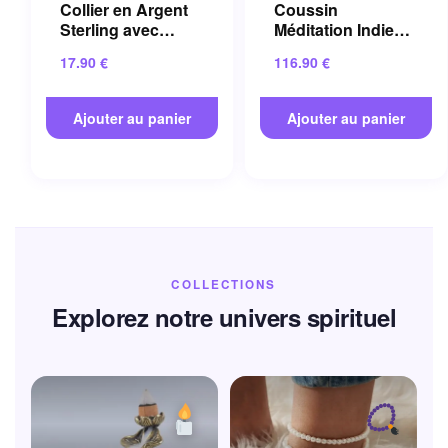
Collier en Argent
Coussin
Sterling avec
Méditation Indien
Cristal Bleu et
en Coton pour
17.90
€
116.90
€
Pierre Naturelle
Salon 60×60 Cm
Ajouter au panier
Ajouter au panier
COLLECTIONS
Explorez notre univers spirituel