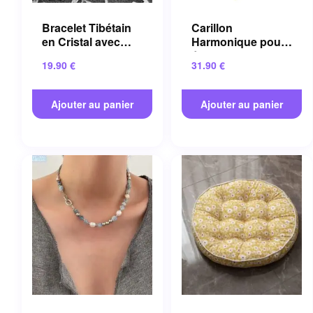
Bracelet Tibétain
Carillon
en Cristal avec
Harmonique pour
Pierres Semi-
énergie Positive et
19.90
€
31.90
€
précieuses
Méditation
Artisanales
Apaisante
Ajouter au panier
Ajouter au panier