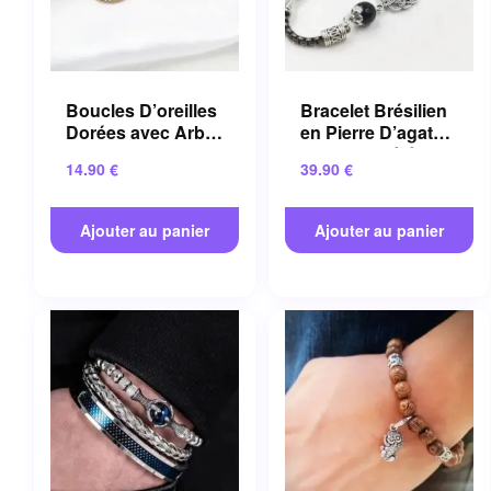
Boucles D’oreilles
Bracelet Brésilien
Dorées avec Arbre
en Pierre D’agate
de Vie en Alliage
Aux Propriétés
14.90
€
39.90
€
de Zinc
Apaisantes
Ajouter au panier
Ajouter au panier