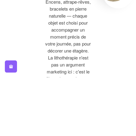
Encens, attrape-rêves,
bracelets en pierre
naturelle — chaque
objet est choisi pour
accompagner un
moment précis de
votre journée, pas pour
décorer une étagère.
La lithothérapie n'est
pas un argument
marketing ici : c'est le
fil conducteur de toute
la sélection.
De la
Méditation
au Quotidien
Un tapis de yoga pour