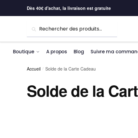
Skip to navigation
Skip to content
Dès 40€ d'achat, la livraison est gratuite
Recherche pour :
Recherche
Boutique
A propos
Blog
Suivre ma comman
Accueil
Solde de la Carte Cadeau
/
Solde de la Car