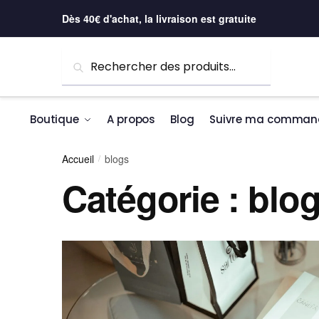
Skip to navigation
Skip to content
Dès 40€ d'achat, la livraison est gratuite
Recherche pour :
Recherche
Boutique
A propos
Blog
Suivre ma comman
Accueil
blogs
/
Catégorie :
blo