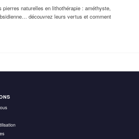
s pierres naturelles en lithothérapie : améthyste,
, obsidienne… découvrez leurs vertus et comment
IONS
nous
ilisation
les