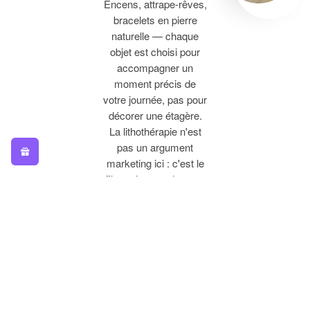
Encens, attrape-rêves,
bracelets en pierre
naturelle — chaque
objet est choisi pour
accompagner un
moment précis de
votre journée, pas pour
décorer une étagère.
La lithothérapie n'est
pas un argument
marketing ici : c'est le
fil conducteur de toute
la sélection.
De la
Méditation
au Quotidien
Un tapis de yoga pour