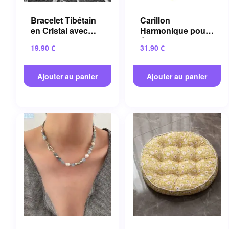
Bracelet Tibétain
Carillon
en Cristal avec
Harmonique pour
Pierres Semi-
énergie Positive et
19.90
€
31.90
€
précieuses
Méditation
Artisanales
Apaisante
Ajouter au panier
Ajouter au panier