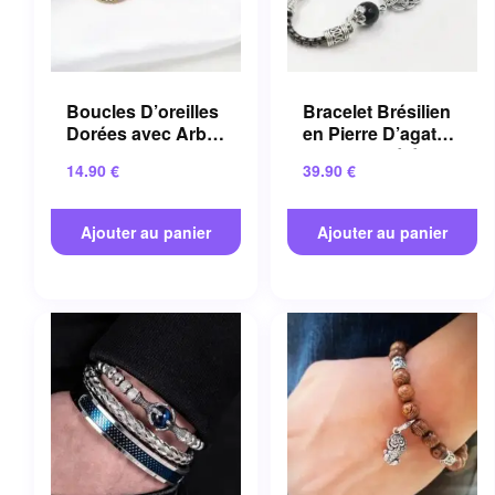
Boucles D’oreilles
Bracelet Brésilien
Dorées avec Arbre
en Pierre D’agate
de Vie en Alliage
Aux Propriétés
14.90
€
39.90
€
de Zinc
Apaisantes
Ajouter au panier
Ajouter au panier