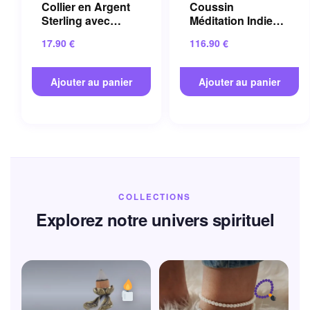
Collier en Argent
Coussin
Sterling avec
Méditation Indien
Cristal Bleu et
en Coton pour
17.90
€
116.90
€
Pierre Naturelle
Salon 60×60 Cm
Ajouter au panier
Ajouter au panier
COLLECTIONS
Explorez notre univers spirituel