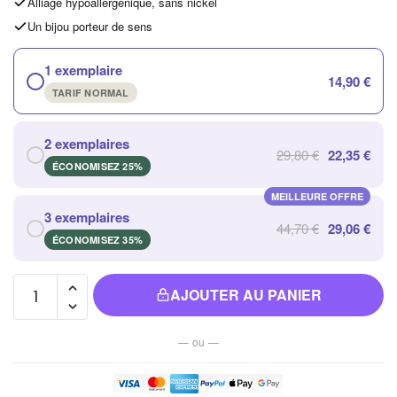
Alliage hypoallergénique, sans nickel
Un bijou porteur de sens
1 exemplaire
14,90 €
TARIF NORMAL
2 exemplaires
29,80 €
22,35 €
ÉCONOMISEZ 25%
MEILLEURE OFFRE
3 exemplaires
44,70 €
29,06 €
ÉCONOMISEZ 35%
quantité
AJOUTER AU PANIER
de
Bague
— ou —
de
Luxe
en