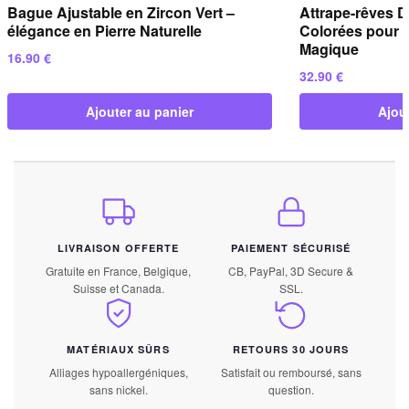
Bague Ajustable en Zircon Vert –
Attrape-rêves 
élégance en Pierre Naturelle
Colorées pour 
Magique
16.90
€
32.90
€
Ajouter au panier
Ajou
LIVRAISON OFFERTE
PAIEMENT SÉCURISÉ
Gratuite en France, Belgique,
CB, PayPal, 3D Secure &
Suisse et Canada.
SSL.
MATÉRIAUX SÛRS
RETOURS 30 JOURS
Alliages hypoallergéniques,
Satisfait ou remboursé, sans
sans nickel.
question.