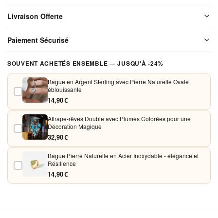
Alliage
Livraison Offerte
avec
Pierre
Livraison offerte sur l'ensemble de notre boutique. Chaque colis est
Paiement Sécurisé
soigneusement emballé avant expédition. Aucun frais de port, jamais.
Noire
pour
Vos paiements sont chiffrés et traités de façon sécurisée. Nous
SOUVENT ACHETÉS ENSEMBLE — JUSQU'À -24%
Femme
acceptons Visa, Mastercard, PayPal et Apple Pay. Aucune donnée
bancaire n'est conservée sur nos serveurs.
Bague en Argent Sterling avec Pierre Naturelle Ovale
éblouissante
14,90 €
Attrape-rêves Double avec Plumes Colorées pour une
Décoration Magique
32,90 €
Bague Pierre Naturelle en Acier Inoxydable - élégance et
Résilience
14,90 €