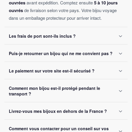
ouvrées
avant expédition. Comptez ensuite
5 à 10 jours
ouvrés
de livraison selon votre pays. Votre bijou voyage
dans un emballage protecteur pour arriver intact.
Les frais de port sont-ils inclus ?
Oui, la livraison est
offerte sur toutes les commandes
,
Puis-je retourner un bijou qui ne me convient pas ?
sans montant minimum d'achat. Votre bijou part sous 24 à
48 heures ouvrées.
Oui, vous disposez de
30 jours
après réception pour nous
Le paiement sur votre site est-il sécurisé ?
le retourner. Remboursement intégral garanti, sans
question posée.
Oui, toutes nos transactions sont protégées par
cryptage
Comment mon bijou est-il protégé pendant le
SSL
. Nous acceptons Visa, Mastercard, PayPal et Apple
transport ?
Pay. Vos données bancaires ne sont jamais stockées sur
notre site.
Chaque bijou est emballé avec soin dans un
colis
Livrez-vous mes bijoux en dehors de la France ?
renforcé
. Un numéro de suivi vous est envoyé par e-mail
dès l'expédition.
Oui, nous livrons gratuitement en
France, Belgique,
Comment vous contacter pour un conseil sur vos
Suisse et Canada
. Comptez 5 à 10 jours ouvrés selon la