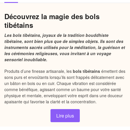
Découvrez la magie des bols
tibétains
Les bols tibétains, joyaux de la tradition bouddhiste
tibétaine, sont bien plus que de simples objets. Ils sont des
instruments sacrés utilisés pour la méditation, la guérison et
les cérémonies religieuses, vous invitant à un voyage
sensoriel inoubliable.
Produits d’une finesse artisanale, les
bols tibétains
émettent des
sons purs et envoûtants lorsqu’ils sont frappés délicatement avec
un bâton en bois ou en cuir. Chaque vibration est considérée
comme bénéfique, agissant comme un baume pour votre santé
physique et mentale, enveloppant votre esprit dans une douceur
apaisante qui favorise la clarté et la concentration.
Par ailleurs, ces magnifiques bols ne s’arrêtent pas à leur seule
Lire plus
beauté sonore : ils participent également à des pratiques de
guérison sonore. Les vibrations subtiles des
bols tibétains
sont