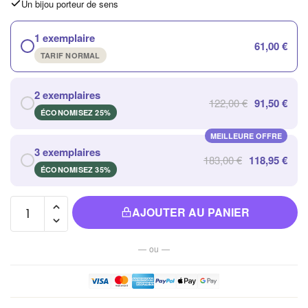
Un bijou porteur de sens
1 exemplaire
61,00 €
TARIF NORMAL
2 exemplaires
122,00 €
91,50 €
ÉCONOMISEZ 25%
MEILLEURE OFFRE
3 exemplaires
183,00 €
118,95 €
ÉCONOMISEZ 35%
quantité
AJOUTER AU PANIER
de Bol
Tibétain
— ou —
pour
Méditation
et Bien-
être