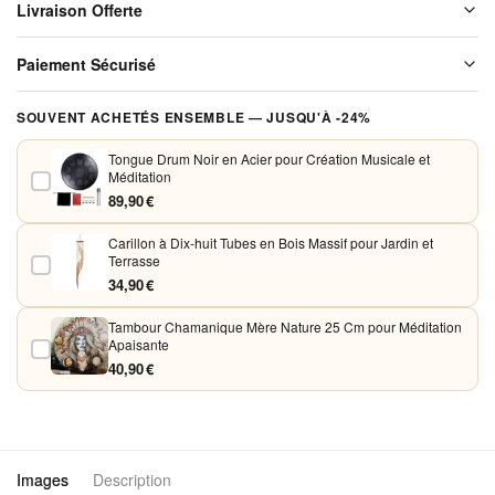
Livraison Offerte
Livraison offerte sur l'ensemble de notre boutique. Chaque colis est
Paiement Sécurisé
soigneusement emballé avant expédition. Aucun frais de port, jamais.
Vos paiements sont chiffrés et traités de façon sécurisée. Nous
SOUVENT ACHETÉS ENSEMBLE — JUSQU'À -24%
acceptons Visa, Mastercard, PayPal et Apple Pay. Aucune donnée
bancaire n'est conservée sur nos serveurs.
Tongue Drum Noir en Acier pour Création Musicale et
Méditation
89,90 €
Carillon à Dix-huit Tubes en Bois Massif pour Jardin et
Terrasse
34,90 €
Tambour Chamanique Mère Nature 25 Cm pour Méditation
Apaisante
40,90 €
Images
Description