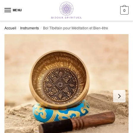
Skip to navigation
Skip to content
MENU
0
Accueil
Instruments
Bol Tibétain pour Méditation et Bien-être
/
/