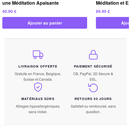
une Méditation Apaisante
Méditation et E
40.90
€
89.90
€
Ajouter au panier
Ajou
LIVRAISON OFFERTE
PAIEMENT SÉCURISÉ
Gratuite en France, Belgique,
CB, PayPal, 3D Secure &
Suisse et Canada.
SSL.
MATÉRIAUX SÛRS
RETOURS 30 JOURS
Alliages hypoallergéniques,
Satisfait ou remboursé, sans
sans nickel.
question.