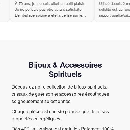
qualité est
À 70 ans, je me suis offert un petit plaisir.
Utilisé
également un cadeau parfait pour vos amis et votre famille qui
ide. Je
Je ne pensais pas être autant satisfaite.
solidité
souhaitent enrichir leur quotidien d’une touche spirituelle et
L'emballage soigné a été la cerise sur le
rapport 
bienfaisante.
gâteau.
N’hésitez plus, craquez immédiatement pour ce merveilleux bol
tibétain qui deviendra un allié précieux lors de votre prochaine
méditation.
Pourquoi choisir notre bol tibétain
Bijoux & Accessoires
?
Spirituels
Artisanat exceptionnel : chaque bol est fabriqué à la
Découvrez notre collection de bijoux spirituels,
main, garantissant une qualité inégalée.
cristaux de guérison et accessoires ésotériques
Expérience sonore immersive : les vibrations apaisantes
soigneusement sélectionnés.
favorisent la méditation profonde et la détente.
Design élégant : un motif traditionnel qui ajoute une
Chaque pièce est choisie pour sa qualité et ses
touche esthétique à votre espace.
propriétés énergétiques.
Cadeau idéal : offrez un morceau de culture spirituelle à
vos proches.
Dès 40€, la livraison est gratuite · Paiement 100%