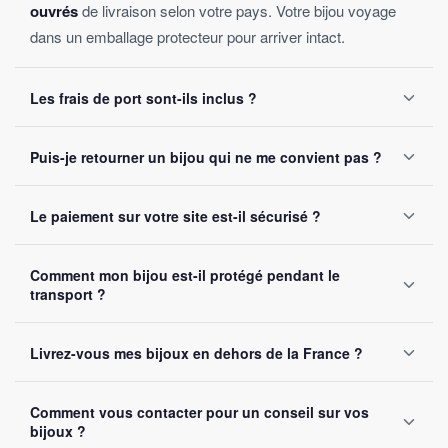
ouvrés
de livraison selon votre pays. Votre bijou voyage
dans un emballage protecteur pour arriver intact.
Les frais de port sont-ils inclus ?
Oui, la livraison est
offerte sur toutes les commandes
,
Puis-je retourner un bijou qui ne me convient pas ?
sans montant minimum d'achat. Votre bijou part sous 24 à
48 heures ouvrées.
Oui, vous disposez de
30 jours
après réception pour nous
Le paiement sur votre site est-il sécurisé ?
le retourner. Remboursement intégral garanti, sans
question posée.
Oui, toutes nos transactions sont protégées par
cryptage
Comment mon bijou est-il protégé pendant le
SSL
. Nous acceptons Visa, Mastercard, PayPal et Apple
transport ?
Pay. Vos données bancaires ne sont jamais stockées sur
notre site.
Chaque bijou est emballé avec soin dans un
colis
Livrez-vous mes bijoux en dehors de la France ?
renforcé
. Un numéro de suivi vous est envoyé par e-mail
dès l'expédition.
Oui, nous livrons gratuitement en
France, Belgique,
Comment vous contacter pour un conseil sur vos
Suisse et Canada
. Comptez 5 à 10 jours ouvrés selon la
bijoux ?
destination.