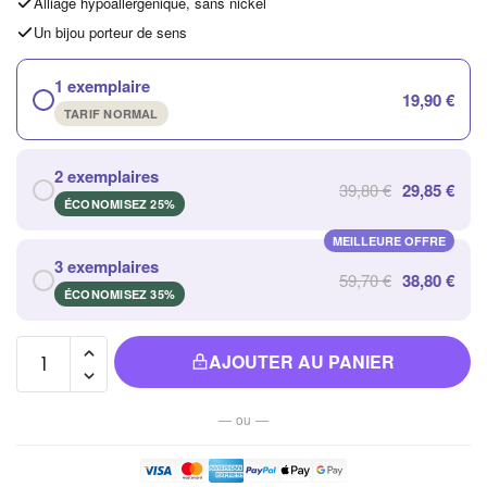
Alliage hypoallergénique, sans nickel
Un bijou porteur de sens
1 exemplaire
19,90 €
TARIF NORMAL
2 exemplaires
39,80 €
29,85 €
ÉCONOMISEZ 25%
MEILLEURE OFFRE
3 exemplaires
59,70 €
38,80 €
ÉCONOMISEZ 35%
quantité de
AJOUTER AU PANIER
Bracelet
Bouddhiste
— ou —
Tibétain en
Perles Zen
Artisanales