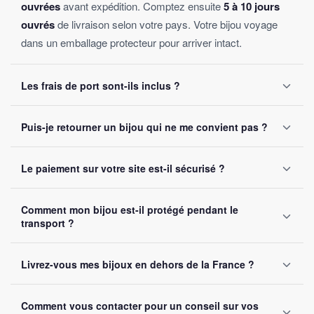
ouvrées
avant expédition. Comptez ensuite
5 à 10 jours
ouvrés
de livraison selon votre pays. Votre bijou voyage
dans un emballage protecteur pour arriver intact.
Les frais de port sont-ils inclus ?
Oui, la livraison est
offerte sur toutes les commandes
,
Puis-je retourner un bijou qui ne me convient pas ?
sans montant minimum d'achat. Votre bijou part sous 24 à
48 heures ouvrées.
Oui, vous disposez de
30 jours
après réception pour nous
Le paiement sur votre site est-il sécurisé ?
le retourner. Remboursement intégral garanti, sans
question posée.
Oui, toutes nos transactions sont protégées par
cryptage
Comment mon bijou est-il protégé pendant le
SSL
. Nous acceptons Visa, Mastercard, PayPal et Apple
transport ?
Pay. Vos données bancaires ne sont jamais stockées sur
notre site.
Chaque bijou est emballé avec soin dans un
colis
Livrez-vous mes bijoux en dehors de la France ?
renforcé
. Un numéro de suivi vous est envoyé par e-mail
dès l'expédition.
Oui, nous livrons gratuitement en
France, Belgique,
Comment vous contacter pour un conseil sur vos
Suisse et Canada
. Comptez 5 à 10 jours ouvrés selon la