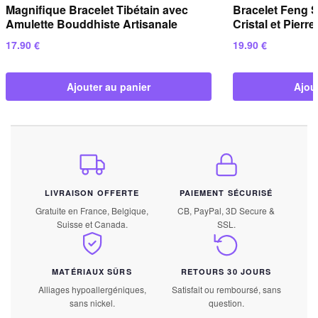
Magnifique Bracelet Tibétain avec
Bracelet Feng 
Amulette Bouddhiste Artisanale
Cristal et Pierr
17.90
€
19.90
€
Ajouter au panier
Ajou
LIVRAISON OFFERTE
PAIEMENT SÉCURISÉ
Gratuite en France, Belgique,
CB, PayPal, 3D Secure &
Suisse et Canada.
SSL.
MATÉRIAUX SÛRS
RETOURS 30 JOURS
Alliages hypoallergéniques,
Satisfait ou remboursé, sans
sans nickel.
question.