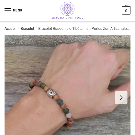
Skip to navigation
Skip to content
MENU
0
Accueil
Bracelet
Bracelet Bouddhiste Tibétain en Perles Zen Artisanales et Mystiques
/
/