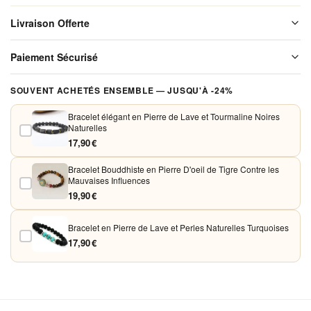
et
Livraison Offerte
Mystiques
Livraison offerte sur l'ensemble de notre boutique. Chaque colis est
Paiement Sécurisé
soigneusement emballé avant expédition. Aucun frais de port, jamais.
Vos paiements sont chiffrés et traités de façon sécurisée. Nous
SOUVENT ACHETÉS ENSEMBLE — JUSQU'À -24%
acceptons Visa, Mastercard, PayPal et Apple Pay. Aucune donnée
bancaire n'est conservée sur nos serveurs.
Bracelet élégant en Pierre de Lave et Tourmaline Noires
Naturelles
17,90 €
Bracelet Bouddhiste en Pierre D'oeil de Tigre Contre les
Mauvaises Influences
19,90 €
Bracelet en Pierre de Lave et Perles Naturelles Turquoises
17,90 €