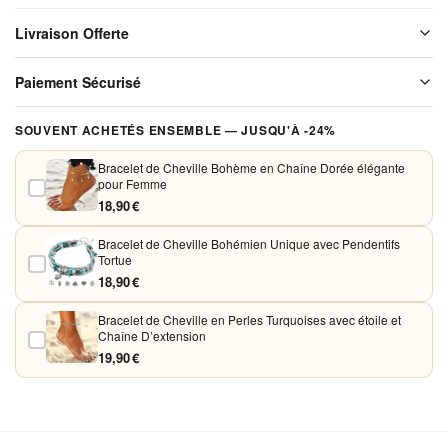
Multicolore
Livraison Offerte
pour
Femmes
Livraison offerte sur l'ensemble de notre boutique. Chaque colis est
Paiement Sécurisé
soigneusement emballé avant expédition. Aucun frais de port, jamais.
Vos paiements sont chiffrés et traités de façon sécurisée. Nous
SOUVENT ACHETÉS ENSEMBLE — JUSQU'À -24%
acceptons Visa, Mastercard, PayPal et Apple Pay. Aucune donnée
bancaire n'est conservée sur nos serveurs.
Bracelet de Cheville Bohème en Chaîne Dorée élégante
pour Femme
18,90 €
Bracelet de Cheville Bohémien Unique avec Pendentifs
Tortue
18,90 €
Bracelet de Cheville en Perles Turquoises avec étoile et
Chaîne D’extension
19,90 €