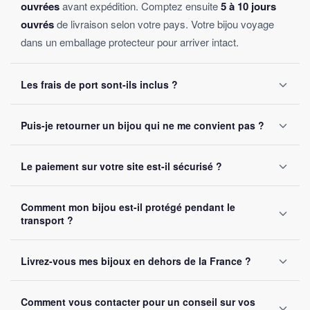
ouvrées
avant expédition. Comptez ensuite
5 à 10 jours
ouvrés
de livraison selon votre pays. Votre bijou voyage
dans un emballage protecteur pour arriver intact.
Les frais de port sont-ils inclus ?
Oui, la livraison est
offerte sur toutes les commandes
,
Puis-je retourner un bijou qui ne me convient pas ?
sans montant minimum d'achat. Votre bijou part sous 24 à
48 heures ouvrées.
Oui, vous disposez de
30 jours
après réception pour nous
Le paiement sur votre site est-il sécurisé ?
le retourner. Remboursement intégral garanti, sans
question posée.
Oui, toutes nos transactions sont protégées par
cryptage
Comment mon bijou est-il protégé pendant le
SSL
. Nous acceptons Visa, Mastercard, PayPal et Apple
transport ?
Pay. Vos données bancaires ne sont jamais stockées sur
notre site.
Chaque bijou est emballé avec soin dans un
colis
Livrez-vous mes bijoux en dehors de la France ?
renforcé
. Un numéro de suivi vous est envoyé par e-mail
dès l'expédition.
Oui, nous livrons gratuitement en
France, Belgique,
Comment vous contacter pour un conseil sur vos
Suisse et Canada
. Comptez 5 à 10 jours ouvrés selon la