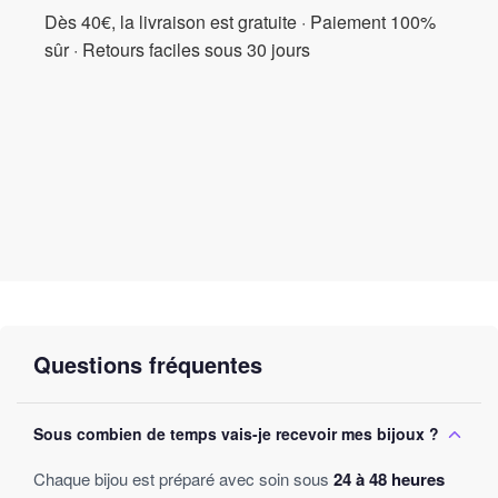
Dès 40€, la livraison est gratuite · Paiement 100%
style bohème
, et laissez la magie opérer ! Faites l’expérience de
l’élégance sans effort et de la joie d’un bijou qui unit le chic et le
sûr · Retours faciles sous 30 jours
décontracté. Ce bijou précieux sera certainement discuté et
admiré pendant des années, empreint de souvenirs et de
moments inoubliables.
Questions fréquentes
Sous combien de temps vais-je recevoir mes bijoux ?
Chaque bijou est préparé avec soin sous
24 à 48 heures