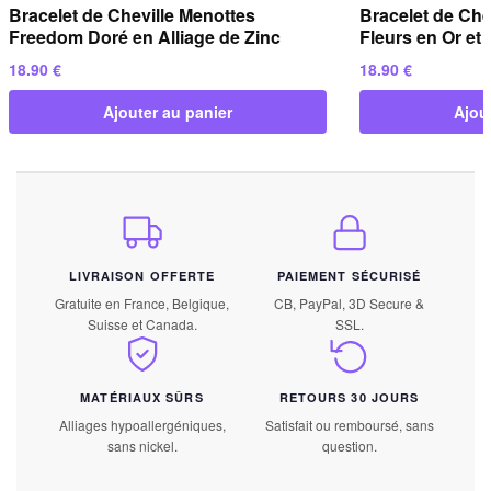
Bracelet de Cheville Menottes
Bracelet de Che
Freedom Doré en Alliage de Zinc
Fleurs en Or et
18.90
€
18.90
€
Ajouter au panier
Ajou
LIVRAISON OFFERTE
PAIEMENT SÉCURISÉ
Gratuite en France, Belgique,
CB, PayPal, 3D Secure &
Suisse et Canada.
SSL.
MATÉRIAUX SÛRS
RETOURS 30 JOURS
Alliages hypoallergéniques,
Satisfait ou remboursé, sans
sans nickel.
question.