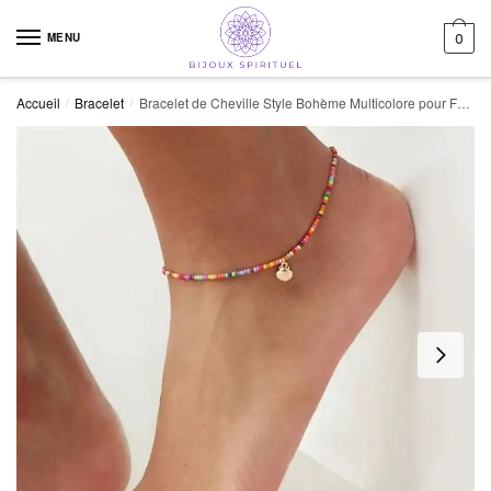
Skip to navigation
Skip to content
MENU
0
Accueil
Bracelet
Bracelet de Cheville Style Bohème Multicolore pour Femmes
/
/