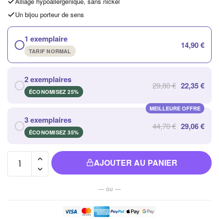
Alliage hypoallergénique, sans nickel
Un bijou porteur de sens
1 exemplaire
14,90 €
TARIF NORMAL
2 exemplaires
29,80 €
22,35 €
ÉCONOMISEZ 25%
MEILLEURE OFFRE
3 exemplaires
44,70 €
29,06 €
ÉCONOMISEZ 35%
quantité de
AJOUTER AU PANIER
Bracelet
de
— ou —
Cheville
Style
Bohème