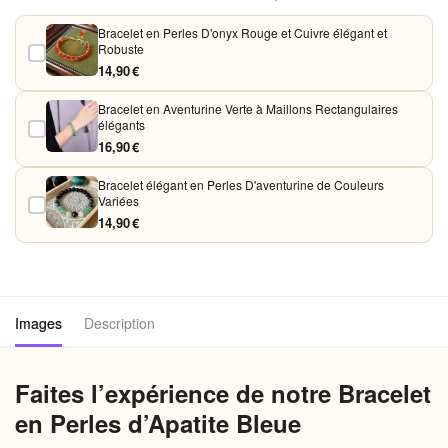
acceptons Visa, Mastercard, PayPal et Apple Pay. Aucune donnée
bancaire n'est conservée sur nos serveurs.
Bracelet en Perles D'onyx Rouge et Cuivre élégant et
Robuste
14,90 €
Bracelet en Aventurine Verte à Maillons Rectangulaires
élégants
16,90 €
Bracelet élégant en Perles D'aventurine de Couleurs
Variées
14,90 €
Images
Description
Faites l’expérience de notre Bracelet
en Perles d’Apatite Bleue