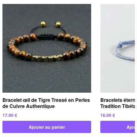
Bracelet œil de Tigre Tressé en Perles
Bracelets étern
de Cuivre Authentique
Tradition Tibéta
17.90
€
16.00
€
Ajouter au panier
Ajou