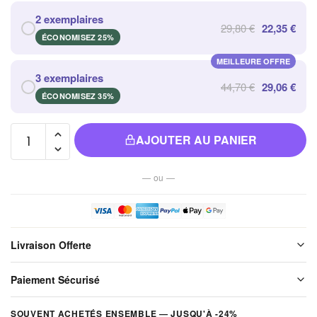
2 exemplaires
29,80 €
22,35 €
ÉCONOMISEZ 25%
MEILLEURE OFFRE
3 exemplaires
44,70 €
29,06 €
ÉCONOMISEZ 35%
quantité de
AJOUTER AU PANIER
Bracelet
en Perles
— ou —
D'apatite
Bleue
Artisanales
et
Livraison Offerte
élégantes
Livraison offerte sur l'ensemble de notre boutique. Chaque colis est
Paiement Sécurisé
soigneusement emballé avant expédition. Aucun frais de port, jamais.
Vos paiements sont chiffrés et traités de façon sécurisée. Nous
SOUVENT ACHETÉS ENSEMBLE — JUSQU'À -24%