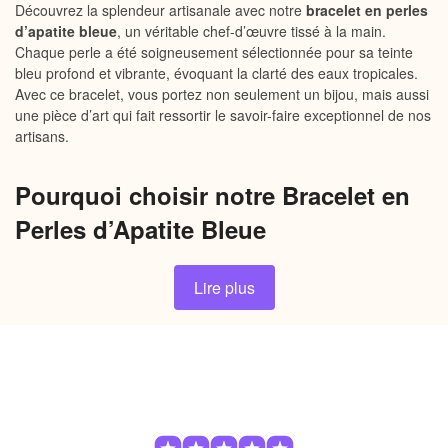
Découvrez la splendeur artisanale avec notre
bracelet en perles
d’apatite bleue
, un véritable chef-d’œuvre tissé à la main.
Chaque perle a été soigneusement sélectionnée pour sa teinte
bleu profond et vibrante, évoquant la clarté des eaux tropicales.
Avec ce bracelet, vous portez non seulement un bijou, mais aussi
une pièce d’art qui fait ressortir le savoir-faire exceptionnel de nos
artisans.
Pourquoi choisir notre Bracelet en
Perles d’Apatite Bleue
Savoir-faire exceptionnel :
Ce bracelet unique est le
Lire plus
fruit de nombreuses heures de travail manuel, assurant
une qualité et une attention aux détails qui ne passeront
pas inaperçues.
Design élégant :
Le tissage complexe et délicat donne
à chaque pièce une allure captivante, idéale pour toutes
les occasions, que ce soit une soirée chic ou une journée
décontractée.