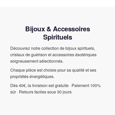
couleur et d’élégance unique. Avec sa possibilité de
superposition, vous pouvez le porter seul pour un look subtil ou
l’associer à d’autres bracelets pour un effet plus audacieux.
Chaque fois que vous le mettent, vous serez enveloppé dans
l’énergie positive que ces perles irradient, transformant même les
Bijoux & Accessoires
journées ordinaires en moments exceptionnels. Ne manquez pas
l’opportunité de posséder un bijou qui symbolise tant de beauté et
Spirituels
d’artisanat; c’est vraiment un article incontournable.
Découvrez notre collection de bijoux spirituels,
cristaux de guérison et accessoires ésotériques
soigneusement sélectionnés.
Chaque pièce est choisie pour sa qualité et ses
propriétés énergétiques.
Dès 40€, la livraison est gratuite · Paiement 100%
sûr · Retours faciles sous 30 jours