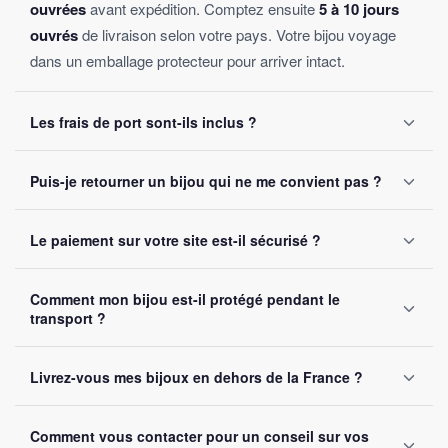
ouvrées
avant expédition. Comptez ensuite
5 à 10 jours
ouvrés
de livraison selon votre pays. Votre bijou voyage
dans un emballage protecteur pour arriver intact.
Les frais de port sont-ils inclus ?
Oui, la livraison est
offerte sur toutes les commandes
,
Puis-je retourner un bijou qui ne me convient pas ?
sans montant minimum d'achat. Votre bijou part sous 24 à
48 heures ouvrées.
Oui, vous disposez de
30 jours
après réception pour nous
Le paiement sur votre site est-il sécurisé ?
le retourner. Remboursement intégral garanti, sans
question posée.
Oui, toutes nos transactions sont protégées par
cryptage
Comment mon bijou est-il protégé pendant le
SSL
. Nous acceptons Visa, Mastercard, PayPal et Apple
transport ?
Pay. Vos données bancaires ne sont jamais stockées sur
notre site.
Chaque bijou est emballé avec soin dans un
colis
Livrez-vous mes bijoux en dehors de la France ?
renforcé
. Un numéro de suivi vous est envoyé par e-mail
dès l'expédition.
Oui, nous livrons gratuitement en
France, Belgique,
Comment vous contacter pour un conseil sur vos
Suisse et Canada
. Comptez 5 à 10 jours ouvrés selon la