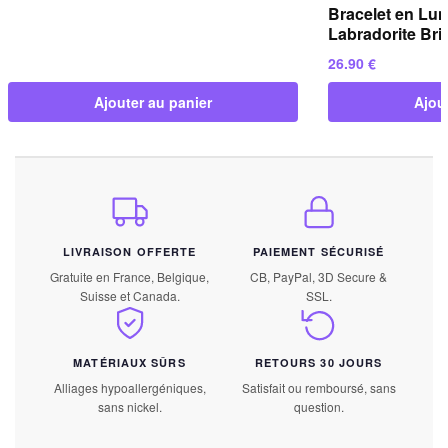
Bracelet en Lun
Labradorite Bril
26.90
€
Ajouter au panier
Ajou
LIVRAISON OFFERTE
PAIEMENT SÉCURISÉ
Gratuite en France, Belgique,
CB, PayPal, 3D Secure &
Suisse et Canada.
SSL.
MATÉRIAUX SÛRS
RETOURS 30 JOURS
Alliages hypoallergéniques,
Satisfait ou remboursé, sans
sans nickel.
question.