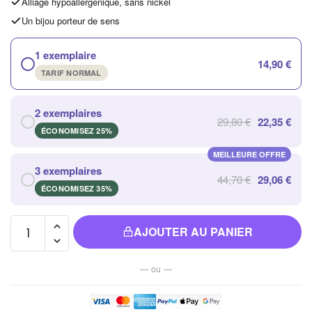
Alliage hypoallergénique, sans nickel
Un bijou porteur de sens
1 exemplaire
14,90 €
TARIF NORMAL
2 exemplaires
29,80 €
22,35 €
ÉCONOMISEZ 25%
MEILLEURE OFFRE
3 exemplaires
44,70 €
29,06 €
ÉCONOMISEZ 35%
quantité de
AJOUTER AU PANIER
Bracelet
en Perles
— ou —
de
Tourmaline
Noire au