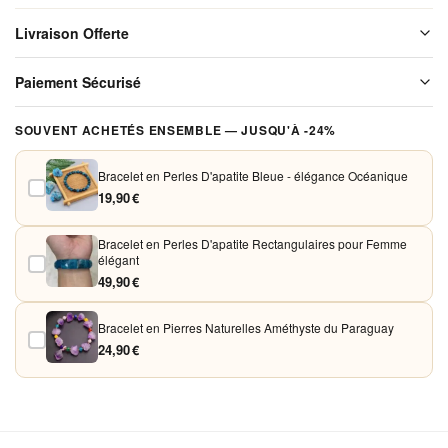
Style
Livraison Offerte
Ethnique
Livraison offerte sur l'ensemble de notre boutique. Chaque colis est
Paiement Sécurisé
soigneusement emballé avant expédition. Aucun frais de port, jamais.
Vos paiements sont chiffrés et traités de façon sécurisée. Nous
SOUVENT ACHETÉS ENSEMBLE — JUSQU'À -24%
acceptons Visa, Mastercard, PayPal et Apple Pay. Aucune donnée
bancaire n'est conservée sur nos serveurs.
Bracelet en Perles D'apatite Bleue - élégance Océanique
19,90 €
Bracelet en Perles D'apatite Rectangulaires pour Femme
élégant
49,90 €
Bracelet en Pierres Naturelles Améthyste du Paraguay
24,90 €