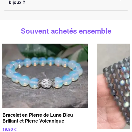
bijoux ?
destination.
Vous pouvez nous contacter par e-mail à
contact@bijoux-
spirituel.com
ou via notre
formulaire de contact
. Nous
Souvent achetés ensemble
répondons sous
24 heures ouvrées
.
Bracelet en Pierre de Lune Bleu
Brillant et Pierre Volcanique
19.90
€