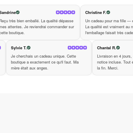
naturel. Idéal pour les amoureux de la mode, il s
bijoux.
Christine F.
 La qualité dépasse
Un cadeau pour ma fille — elle était ravie.
Grâce aux nuances chaleureuses et à la douceur 
ndrai commander sur
La qualité est vraiment au niveau et
l'emballage faisait très cadeau.
pierre œil de tigre et du cristal gravé réveiller
de tigre – un véritable 
magnifique bracelet œil
Sylvie T.
ualité identique à la
Je cherchais un cadeau unique. Cette
Ne laissez pas passer l’occasion de vous offrir 
 exactement ce qu'on
boutique a exactement ce qu'il faut. Ma
votre nouvel objet fétiche. En portant ce bijou u
e de confiance.
mère était aux anges.
l’élégance. N’attendez plus, ajoutez ce
magnifiq