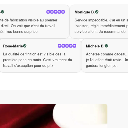
i un incontournable dans votre collection de
Monique B.
Cami
e au premier
Service impeccable. J'ai eu un souci de
Produ
on. La combinaison de la couleur orange de la
 du travail
livraison, réglé immédiatement par le
bouch
.
service client. Je recommande.
vraim
elle. Donnez vie à votre style personnel avec ce
Rose-Marie
Mi
a agréablement
La qualité de finition est visible dès la
Ac
 bracelet œil de tigre et laissez-le devenir
ont soignées,
première prise en main. C'est vraiment du
je
mez votre personnalité et votre goût pour
. Très bonne
travail d'exception pour ce prix.
ga
style au quotidien !