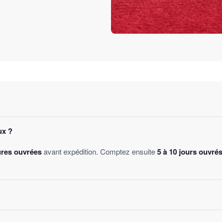
ux ?
ures ouvrées
avant expédition. Comptez ensuite
5 à 10 jours ouvré
des
, sans montant minimum d'achat. Votre bijou part sous 24 à 48 he