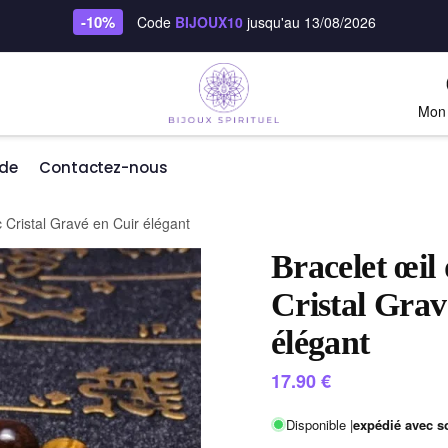
-10%
Code
BIJOUX10
jusqu'au 13/08/2026
Mon
de
Contactez-nous
c Cristal Gravé en Cuir élégant
Bracelet œil
Cristal Grav
élégant
17.90
€
Disponible |
expédié avec s