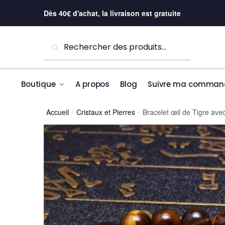
Skip to navigation
Skip to content
Dès 40€ d'achat, la livraison est gratuite
Recherche pour :
Recherche
Boutique
A propos
Blog
Suivre ma comman
Accueil
Cristaux et Pierres
Bracelet œil de Tigre ave
/
/