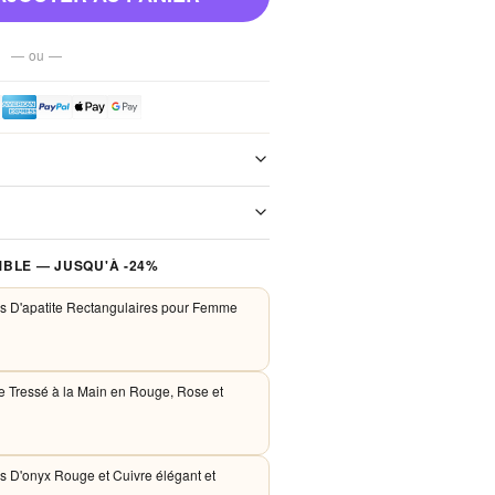
— ou —
e de notre boutique. Chaque colis est
xpédition. Aucun frais de port, jamais.
 traités de façon sécurisée. Nous
BLE — JUSQU'À -24%
PayPal et Apple Pay. Aucune donnée
nos serveurs.
es D'apatite Rectangulaires pour Femme
le Tressé à la Main en Rouge, Rose et
es D'onyx Rouge et Cuivre élégant et