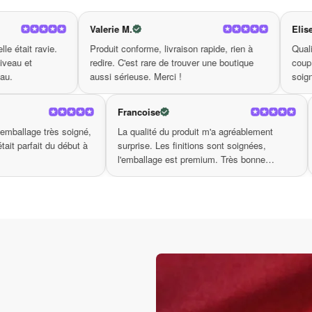
e marie parfaitement avec n’importe quel look, faisant de lu
Valerie M.
Elise
Produit conforme, livraison rapide, rien à
Qualité de fabrication visibl
de ses matériaux, ce bracelet incarne également l’inspirati
redire. C'est rare de trouver une boutique
coup d'œil. On voit que c'est
aussi sérieuse. Merci !
soigné. Très bonne surprise
a votre créativité tout en renforçant votre assurance personn
atout pour exprimer votre individualité.
Chantal R.
Francoise
Livraison en 4 jours, emballage très soigné,
La qualité du produit m'
cet accessoire inestimable. Transformez votre look avec notre
notice incluse. Tout était parfait du début à
surprise. Les finitions s
nique, vous ne faites pas que suivre la tendance ; vous affir
la fin. Merci.
l'emballage est premium
à votre collection et découvrez la puissance du 
ue bracelet
boutique.