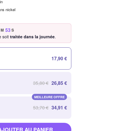
in
ans nickel
51
M
S
 soit
traitée dans la journée
.
17,90 €
35,80 €
26,85 €
MEILLEURE OFFRE
53,70 €
34,91 €
AJOUTER AU PANIER