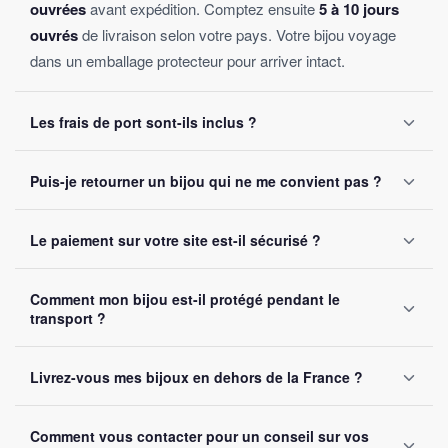
ouvrées
avant expédition. Comptez ensuite
5 à 10 jours
ouvrés
de livraison selon votre pays. Votre bijou voyage
dans un emballage protecteur pour arriver intact.
Les frais de port sont-ils inclus ?
Oui, la livraison est
offerte sur toutes les commandes
,
Puis-je retourner un bijou qui ne me convient pas ?
sans montant minimum d'achat. Votre bijou part sous 24 à
48 heures ouvrées.
Oui, vous disposez de
30 jours
après réception pour nous
Le paiement sur votre site est-il sécurisé ?
le retourner. Remboursement intégral garanti, sans
question posée.
Oui, toutes nos transactions sont protégées par
cryptage
Comment mon bijou est-il protégé pendant le
SSL
. Nous acceptons Visa, Mastercard, PayPal et Apple
transport ?
Pay. Vos données bancaires ne sont jamais stockées sur
notre site.
Chaque bijou est emballé avec soin dans un
colis
Livrez-vous mes bijoux en dehors de la France ?
renforcé
. Un numéro de suivi vous est envoyé par e-mail
dès l'expédition.
Oui, nous livrons gratuitement en
France, Belgique,
Comment vous contacter pour un conseil sur vos
Suisse et Canada
. Comptez 5 à 10 jours ouvrés selon la