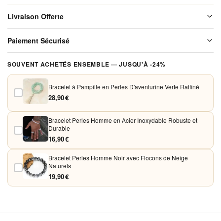
en Acier
Livraison Offerte
Inoxydable
20cm
Livraison offerte sur l'ensemble de notre boutique. Chaque colis est
Paiement Sécurisé
soigneusement emballé avant expédition. Aucun frais de port, jamais.
Vos paiements sont chiffrés et traités de façon sécurisée. Nous
SOUVENT ACHETÉS ENSEMBLE — JUSQU'À -24%
acceptons Visa, Mastercard, PayPal et Apple Pay. Aucune donnée
bancaire n'est conservée sur nos serveurs.
Bracelet à Pampille en Perles D'aventurine Verte Raffiné
28,90 €
Bracelet Perles Homme en Acier Inoxydable Robuste et
Durable
16,90 €
Bracelet Perles Homme Noir avec Flocons de Neige
Naturels
19,90 €