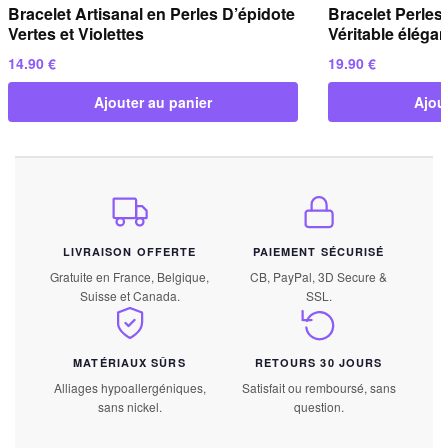
Bracelet Artisanal en Perles D’épidote
Bracelet Perle
Vertes et Violettes
Véritable élégan
14.90
€
19.90
€
Ajouter au panier
Ajou
LIVRAISON OFFERTE
PAIEMENT SÉCURISÉ
Gratuite en France, Belgique,
CB, PayPal, 3D Secure &
Suisse et Canada.
SSL.
MATÉRIAUX SÛRS
RETOURS 30 JOURS
Alliages hypoallergéniques,
Satisfait ou remboursé, sans
sans nickel.
question.