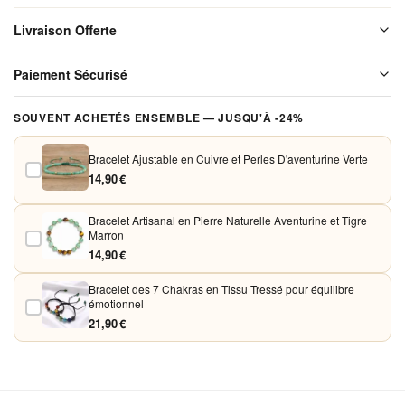
avec
Livraison Offerte
Cuivre
pour
Livraison offerte sur l'ensemble de notre boutique. Chaque colis est
Paiement Sécurisé
soigneusement emballé avant expédition. Aucun frais de port, jamais.
L'harmonie
Vos paiements sont chiffrés et traités de façon sécurisée. Nous
SOUVENT ACHETÉS ENSEMBLE — JUSQU'À -24%
acceptons Visa, Mastercard, PayPal et Apple Pay. Aucune donnée
bancaire n'est conservée sur nos serveurs.
Bracelet Ajustable en Cuivre et Perles D'aventurine Verte
14,90 €
Bracelet Artisanal en Pierre Naturelle Aventurine et Tigre
Marron
14,90 €
Bracelet des 7 Chakras en Tissu Tressé pour équilibre
émotionnel
21,90 €