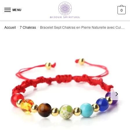
Skip to navigation
Skip to content
MENU
0
Accueil
7 Chakras
Bracelet Sept Chakras en Pierre Naturelle avec Cuivre pour L’harmonie
/
/