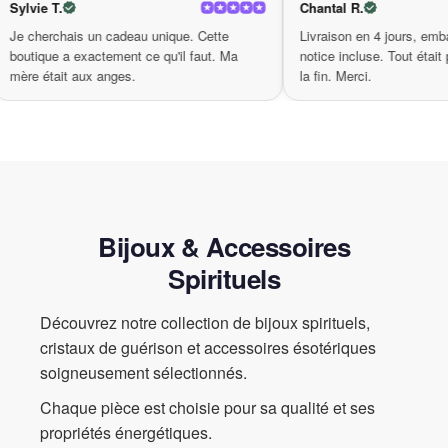
Sylvie T.
Chantal R.
à la
Je cherchais un cadeau unique. Cette
Livraison en 4 j
on
boutique a exactement ce qu'il faut. Ma
notice incluse. T
Plus qu’un simple accessoire, le
bracelet sept chakras
est une
mère était aux anges.
la fin. Merci.
déclaration de style et de spiritualité. Chaque fois que vous le
mettez, vous vous engagez envers votre bien-être personnel et
votre connexion à l’univers qui nous entoure. Que vous soyez en
pleine concentration pendant une séance de méditation ou en
train de naviguer à travers les défis du quotidien, ce bracelet vous
rappelle que vous avez la force d’équilibrer votre vie intérieure
tout en affichant votre unicité. C’est le parfait mélange
d’esthétique et de signification, rendant chaque journée spéciale.
Bijoux & Accessoires
Spirituels
Découvrez notre collection de bijoux spirituels,
cristaux de guérison et accessoires ésotériques
soigneusement sélectionnés.
Chaque pièce est choisie pour sa qualité et ses
propriétés énergétiques.