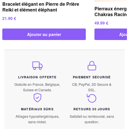
Bracelet élégant en Pierre de Prière
Pierraux énergé
Reiki et élément éléphant
Chakras Racine,
21.90
€
49.99
€
Ajouter au panier
Ajou
LIVRAISON OFFERTE
PAIEMENT SÉCURISÉ
Gratuite en France, Belgique,
CB, PayPal, 3D Secure &
Suisse et Canada.
SSL.
MATÉRIAUX SÛRS
RETOURS 30 JOURS
Alliages hypoallergéniques,
Satisfait ou remboursé, sans
sans nickel.
question.