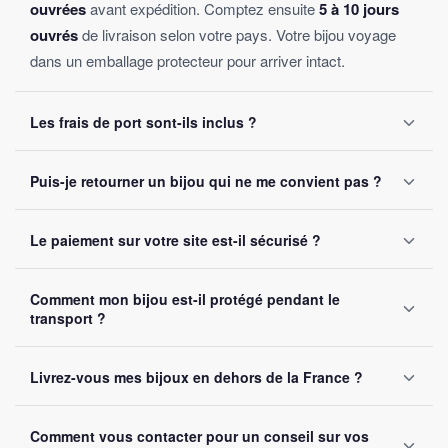
ouvrées
avant expédition. Comptez ensuite
5 à 10 jours
ouvrés
de livraison selon votre pays. Votre bijou voyage
dans un emballage protecteur pour arriver intact.
Les frais de port sont-ils inclus ?
Oui, la livraison est
offerte sur toutes les commandes
,
Puis-je retourner un bijou qui ne me convient pas ?
sans montant minimum d'achat. Votre bijou part sous 24 à
48 heures ouvrées.
Oui, vous disposez de
30 jours
après réception pour nous
Le paiement sur votre site est-il sécurisé ?
le retourner. Remboursement intégral garanti, sans
question posée.
Oui, toutes nos transactions sont protégées par
cryptage
Comment mon bijou est-il protégé pendant le
SSL
. Nous acceptons Visa, Mastercard, PayPal et Apple
transport ?
Pay. Vos données bancaires ne sont jamais stockées sur
notre site.
Chaque bijou est emballé avec soin dans un
colis
Livrez-vous mes bijoux en dehors de la France ?
renforcé
. Un numéro de suivi vous est envoyé par e-mail
dès l'expédition.
Oui, nous livrons gratuitement en
France, Belgique,
Comment vous contacter pour un conseil sur vos
Suisse et Canada
. Comptez 5 à 10 jours ouvrés selon la