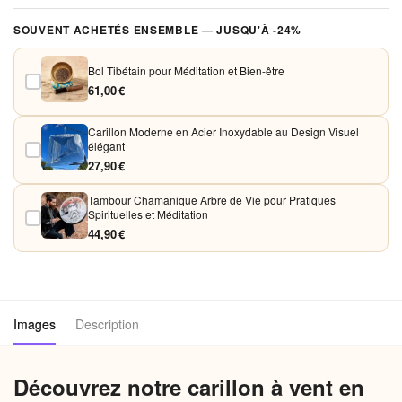
Vos paiements sont chiffrés et traités de façon sécurisée. Nous
SOUVENT ACHETÉS ENSEMBLE — JUSQU'À -24%
acceptons Visa, Mastercard, PayPal et Apple Pay. Aucune donnée
bancaire n'est conservée sur nos serveurs.
Bol Tibétain pour Méditation et Bien-être
61,00 €
Carillon Moderne en Acier Inoxydable au Design Visuel
élégant
27,90 €
Tambour Chamanique Arbre de Vie pour Pratiques
Spirituelles et Méditation
44,90 €
Images
Description
Découvrez notre
carillon à vent
en