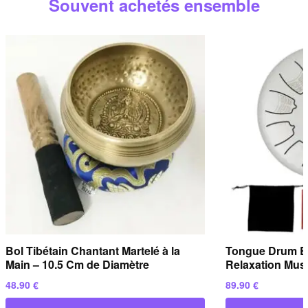
Souvent achetés ensemble
répondons sous
24 heures ouvrées
.
Bol Tibétain Chantant Martelé à la
Tongue Drum Bl
Main – 10.5 Cm de Diamètre
Relaxation Musi
48.90
€
89.90
€