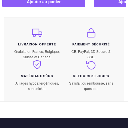
Ajouter au panier
Ajou
LIVRAISON OFFERTE
PAIEMENT SÉCURISÉ
Gratuite en France, Belgique,
CB, PayPal, 3D Secure &
Suisse et Canada.
SSL.
MATÉRIAUX SÛRS
RETOURS 30 JOURS
Alliages hypoallergéniques,
Satisfait ou remboursé, sans
sans nickel.
question.