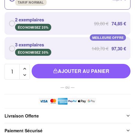
TARIF NORMAL
2 exemplaires
99,80 €
74,85 €
ÉCONOMISEZ 25%
MEILLEURE OFFRE
3 exemplaires
149,70 €
97,30 €
ÉCONOMISEZ 35%
quantité
AJOUTER AU PANIER
de Carillon
à Vent en
— ou —
Aluminium
Noir avec
Six Tubes
pour
Livraison Offerte
Jardin et
Balcon
Livraison offerte sur l'ensemble de notre boutique. Chaque colis est
Paiement Sécurisé
soigneusement emballé avant expédition. Aucun frais de port, jamais.