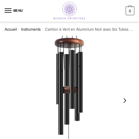
Skip to navigation
Skip to content
MENU
0
Accueil
Instruments
Carillon à Vent en Aluminium Noir avec Six Tubes pour Jardin et Balcon
/
/