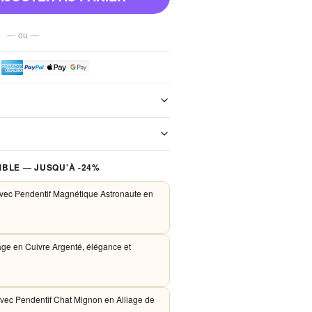
— ou —
e de notre boutique. Chaque colis est
xpédition. Aucun frais de port, jamais.
 traités de façon sécurisée. Nous
BLE — JUSQU'À -24%
PayPal et Apple Pay. Aucune donnée
nos serveurs.
 avec Pendentif Magnétique Astronaute en
age en Cuivre Argenté, élégance et
 avec Pendentif Chat Mignon en Alliage de