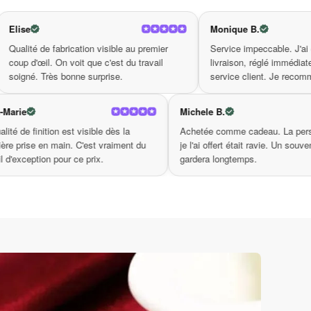
années à venir. Célébrez l’amour, la force, et
Monique B.
 visible au premier
Service impeccable. J'ai eu un souci de
nt de chaque pièce un exemple de beauté et de
e c'est du travail
livraison, réglé immédiatement par le
rprise.
service client. Je recommande.
itié pendentif, qui saura toucher le cœur de
Rose-Marie
Michele 
blement
La qualité de finition est visible dès la
Achetée 
ens précieux avec ce charmant et significatif
gnées,
première prise en main. C'est vraiment du
je l'ai of
les années, pour aujourd’hui autant que pour
bonne
travail d'exception pour ce prix.
gardera 