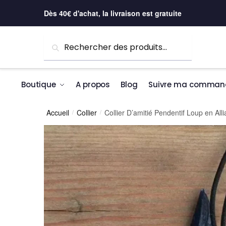
Skip to navigation
Skip to content
Dès 40€ d'achat, la livraison est gratuite
Recherche pour :
Recherche
Boutique
A propos
Blog
Suivre ma comman
Accueil
Collier
Collier D’amitié Pendentif Loup en All
/
/