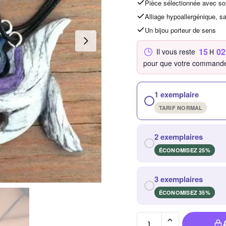
Pièce sélectionnée avec so
Alliage hypoallergénique, s
Un bijou porteur de sens
15
02
Il vous reste
H
pour que votre commande
1 exemplaire
TARIF NORMAL
2 exemplaires
ÉCONOMISEZ 25%
3 exemplaires
ÉCONOMISEZ 35%
quantité