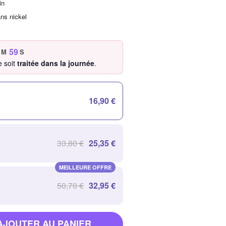
in
ans nickel
58
M
S
 soit
traitée dans la journée
.
16,90 €
33,80 €
25,35 €
MEILLEURE OFFRE
50,70 €
32,95 €
AJOUTER AU PANIER