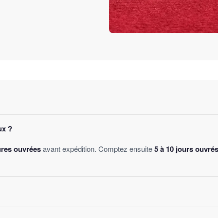
ux ?
ures ouvrées
avant expédition. Comptez ensuite
5 à 10 jours ouvré
des
, sans montant minimum d'achat. Votre bijou part sous 24 à 48 he