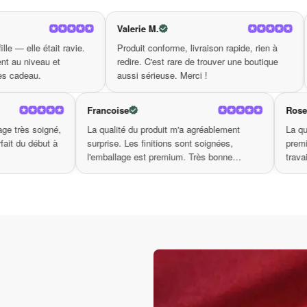
 élégante et son message puissant en font un favori pour les 
ente si bien ces valeurs.
Valerie M.
Elise
Produit conforme, livraison rapide, rien à
Qualité de fabrication
çu, ce collier témoigne aussi de l’art de l’artisanat, faisa
redire. C'est rare de trouver une boutique
coup d'œil. On voit qu
aussi sérieuse. Merci !
soigné. Très bonne su
 vous à quel point vous les chérissez grâce à ce collier d’am
tal R.
Francoise
aison en 4 jours, emballage très soigné,
La qualité du produit m'a agréa
 votre ami ? Ne manquez pas l’opportunité de célébrer vos li
ce incluse. Tout était parfait du début à
surprise. Les finitions sont soi
e et laissez-le raconter l’histoire de votre amitié à travers 
n. Merci.
l'emballage est premium. Très 
boutique.