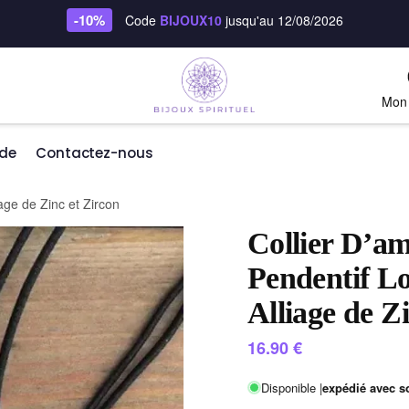
-10%
Code
BIJOUX10
jusqu'au 12/08/2026
Mon
de
Contactez-nous
iage de Zinc et Zircon
Collier D’am
Pendentif L
Alliage de Z
16.90
€
Disponible |
expédié avec s