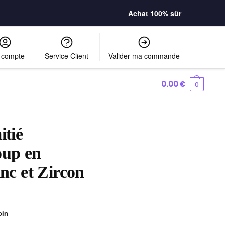
Achat 100% sûr
 compte
Service Client
Valider ma commande
0.00
€
0
itié
oup en
inc et Zircon
oin