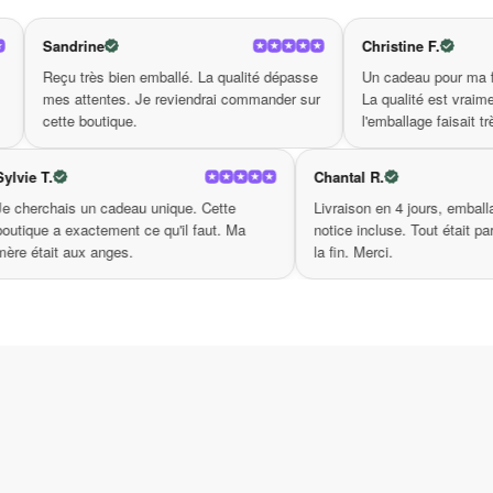
est un superbe choix. Son allure
pendentif loup
l’amitié avec cette pièce remarquable qui représ
Christine F.
mballé. La qualité dépasse
Un cadeau pour ma fille — elle était ravie.
Bien que chaque détail ait été soigneusement con
e reviendrai commander sur
La qualité est vraiment au niveau et
l'emballage faisait très cadeau.
talent. Montrez à ceux qui comptent le plus pour
chaque destinataire.
Sylvie T.
Chan
 identique à la
Je cherchais un cadeau unique. Cette
Livr
Alors, êtes-vous prêt à faire briller les yeux de
ement ce qu'on
boutique a exactement ce qu'il faut. Ma
noti
. Adoptez ce bijou uniqu
d’amitié pendentif loup
nfiance.
mère était aux anges.
la fi
demain.