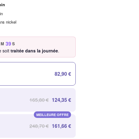
oin
in
ans nickel
38
M
S
 soit
traitée dans la journée
.
82,90 €
165,80 €
124,35 €
MEILLEURE OFFRE
248,70 €
161,66 €