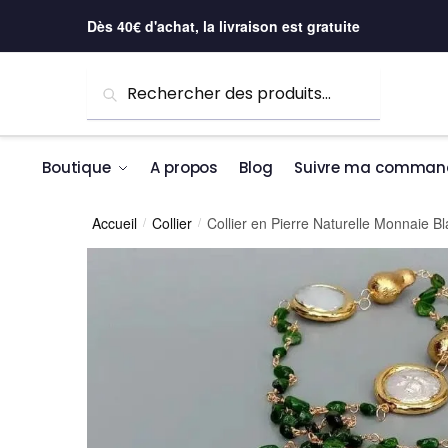
Skip to navigation
Skip to content
Dès 40€ d'achat, la livraison est gratuite
Recherche pour :
Recherche
Boutique
A propos
Blog
Suivre ma comman
Accueil
Collier
Collier en Pierre Naturelle Monnaie B
/
/