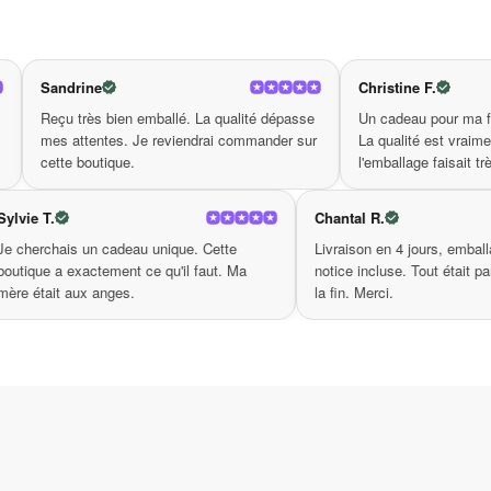
moins qu’envoûtante, garantissant que vous fass
Ne tardez plus à intégrer ce trésor à votre colle
Christine F.
choisissez non seulement la beauté, mais aussi 
emballé. La qualité dépasse
Un cadeau pour ma fille — elle était ravie.
, un acce
pierre naturelle de monnaie blanche
Je reviendrai commander sur
La qualité est vraiment au niveau et
l'emballage faisait très cadeau.
Sylvie T.
Chant
identique à la
Je cherchais un cadeau unique. Cette
Livra
ent ce qu'on
boutique a exactement ce qu'il faut. Ma
notice
fiance.
mère était aux anges.
la fin