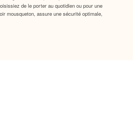
oisissiez de le porter au quotidien ou pour une
rmoir mousqueton, assure une sécurité optimale,
 après années.
lité supérieur.
ante pour un événement chic.
ommes et les femmes qui apprécient le style tout
et brillants de la chaîne en argent sterling
ttire le regard et suscite l’admiration.
tyle et votre goût raffiné. Que ce soit lors d’une
dont il scintille à chaque mouvement est rien de