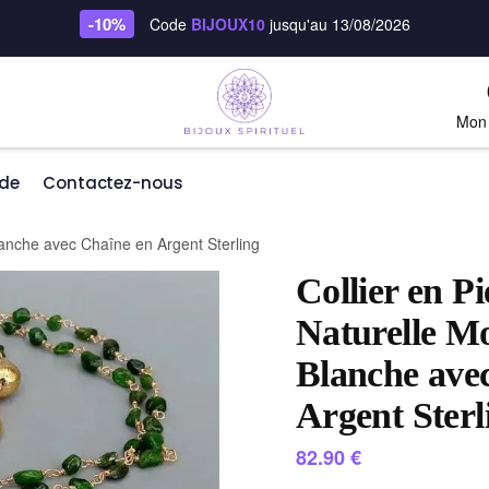
-10%
Code
BIJOUX10
jusqu'au 13/08/2026
Mon
de
Contactez-nous
lanche avec Chaîne en Argent Sterling
Collier en Pi
Naturelle M
Blanche ave
Argent Sterl
82.90
€