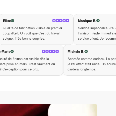
nsation. En choisissant ce collier, vous
Monique B.
ne déclaration audacieuse avec le
collier en
on visible au premier
Service impeccable. J'ai eu un souci de
que c'est du travail
livraison, réglé immédiatement par le
surprise.
service client. Je recommande.
Rose-Marie
Michele B
lement
La qualité de finition est visible dès la
Achetée c
ées,
première prise en main. C'est vraiment du
je l'ai off
onne
travail d'exception pour ce prix.
gardera l