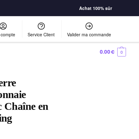
Achat 100% sûr
 compte
Service Client
Valider ma commande
0.00
€
0
erre
onnaie
c Chaîne en
ing