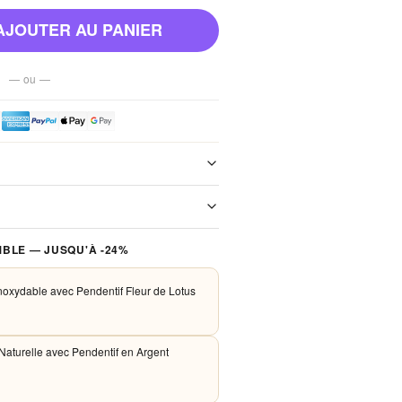
AJOUTER AU PANIER
— ou —
e de notre boutique. Chaque colis est
xpédition. Aucun frais de port, jamais.
 traités de façon sécurisée. Nous
BLE — JUSQU'À -24%
PayPal et Apple Pay. Aucune donnée
nos serveurs.
Inoxydable avec Pendentif Fleur de Lotus
 Naturelle avec Pendentif en Argent