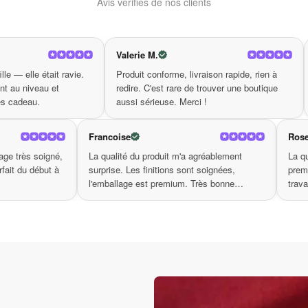
Avis vérifiés de nos clients
iez forte impression partout où vous allez.
ction de bijoux ! Avec un
et
, il fera se
look luxueux
raffiné
Valerie M.
Elise
une qualité exceptionnelle qui dure. Faites de votre style u
Produit conforme, livraison rapide, rien à
Qualité de fabricati
ssoire intemporel qui ne manquera pas de vous démarquer.
redire. C'est rare de trouver une boutique
coup d'œil. On voit 
aussi sérieuse. Merci !
soigné. Très bonne 
al R.
Francoise
ison en 4 jours, emballage très soigné,
La qualité du produit m'a agréab
 incluse. Tout était parfait du début à
surprise. Les finitions sont soign
. Merci.
l'emballage est premium. Très b
boutique.