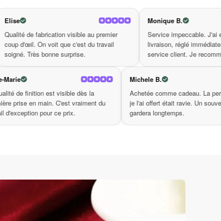
nspiration et dynamiser votre pratique, tout en
ion enrichie, où chaque jour peut devenir une
Monique B.
votre épanouissement personnel.
 visible au premier
Service impeccable. J'ai eu un souci de
e c'est du travail
livraison, réglé immédiatement par le
rprise.
service client. Je recommande.
Rose-Marie
Michele
ablement
La qualité de finition est visible dès la
Achetée
gnées,
première prise en main. C'est vraiment du
je l'ai o
 bonne
travail d'exception pour ce prix.
gardera