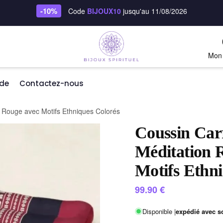
-10%
Code
BIJOUX10
jusqu'au 11/08/2026
Mon
de
Contactez-nous
 Rouge avec Motifs Ethniques Colorés
Coussin Car
Méditation 
Motifs Ethn
99.90
€
Disponible |
expédié avec s