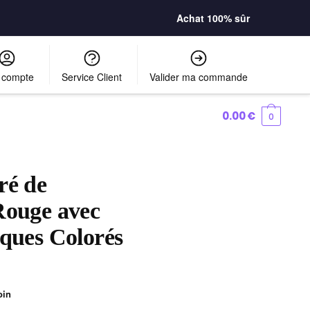
Achat 100% sûr
 compte
Service Client
Valider ma commande
0.00
€
0
ré de
Rouge avec
iques Colorés
oin