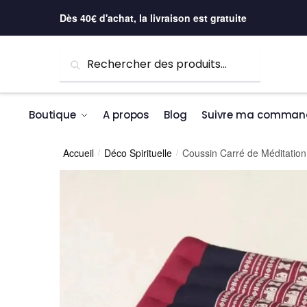
Skip to navigation
Skip to content
Dès 40€ d'achat, la livraison est gratuite
Recherche pour :
Recherche
Boutique
A propos
Blog
Suivre ma comman
Accueil
Déco Spirituelle
Coussin Carré de Méditation
/
/