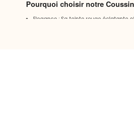
Pourquoi choisir notre Coussi
Elegance : Sa teinte rouge éclatante e
Confort accru : La combinaison parfa
de méditation.
Style distinctif : Le design inspiré cu
également visuellement captivant.
Adaptabilité : Parfait pour toute prati
maintenant votre posture.
Ce
transporte vot
coussin de méditation rouge
élaboré pour éveiller vos sens, vous rappelant l’
confortable, entouré d’une ambiance sereine, où
seulement un accessoire de méditation; c’est une
Incorporez une dose d’éclat ethnique à votre ro