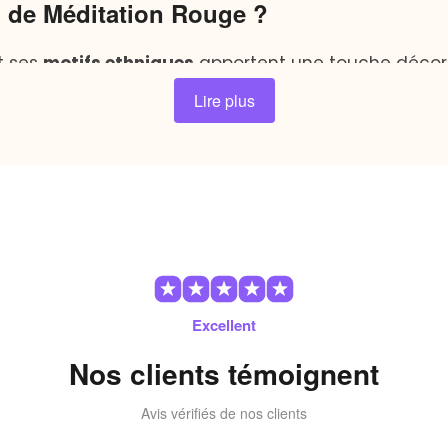
n de Méditation Rouge ?
t ses
motifs ethniques
apportent une touche décora
ite de polyester et de coton offre une sensation 
Lire plus
lturellement garantit que votre espace de méditation
que, qu’elle soit débutante ou avancée, ce
coussin c
re esprit vers une atmosphère de calme et de paix intérieu
universalité de la méditation à travers les âges et les cultu
 le monde extérieur s’estompe et où seule compte la tranqui
Excellent
 déclaration de style et d’esprit.
Nos clients témoignent
Avis vérifiés de nos clients
utine quotidienne grâce à ce
magnifique. Conçu
coussin rouge