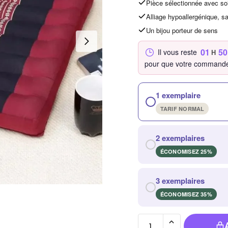
Pièce sélectionnée avec so
Alliage hypoallergénique, s
Un bijou porteur de sens
01
50
Il vous reste
H
pour que votre commande
1 exemplaire
TARIF NORMAL
2 exemplaires
ÉCONOMISEZ 25%
3 exemplaires
ÉCONOMISEZ 35%
quantité