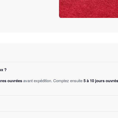
ux ?
ures ouvrées
avant expédition. Comptez ensuite
5 à 10 jours ouvré
des
, sans montant minimum d'achat. Votre bijou part sous 24 à 48 he