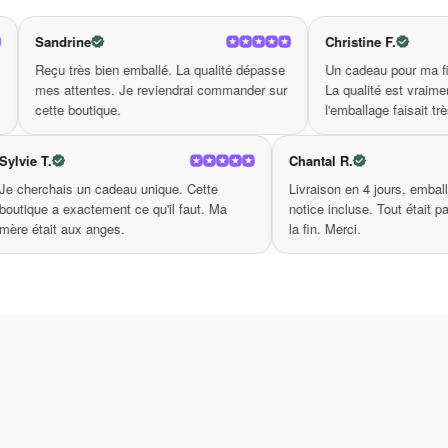
partenaire idéal à chaque étape de votre parcours
vous ancrant fermement dans le moment. Éveillez
Christine F.
nouvelle découverte personnelle. Pénétrez dans 
mballé. La qualité dépasse
Un cadeau pour ma fille — elle était ravie.
 reviendrai commander sur
La qualité est vraiment au niveau et
l'emballage faisait très cadeau.
Sylvie T.
Cha
é identique à la
Je cherchais un cadeau unique. Cette
Livr
ement ce qu'on
boutique a exactement ce qu'il faut. Ma
noti
onfiance.
mère était aux anges.
la f