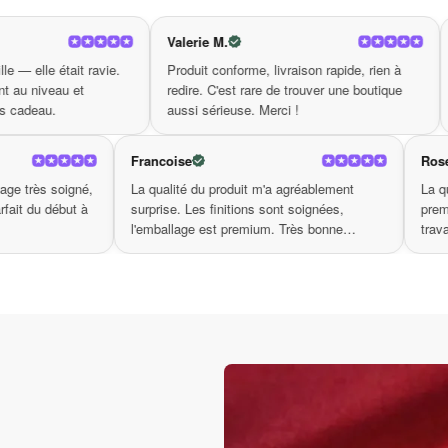
 méditatif. Les motifs vibrants sont conçus pour stimuler l’i
 votre curiosité et plongez dans l’expérience d’une méditat
Valerie M.
Elise
un monde où confort et esthétique s’allient pour favoriser 
Produit conforme, livraison rapide, rien à
Qualité de fabrication
redire. C'est rare de trouver une boutique
coup d'œil. On voit qu
aussi sérieuse. Merci !
soigné. Très bonne su
ntal R.
Francoise
aison en 4 jours, emballage très soigné,
La qualité du produit m'a agré
ce incluse. Tout était parfait du début à
surprise. Les finitions sont soi
in. Merci.
l'emballage est premium. Très
boutique.