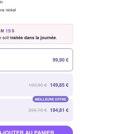
in
ans nickel
18
M
S
 soit
traitée dans la journée
.
99,90 €
199,80 €
149,85 €
MEILLEURE OFFRE
299,70 €
194,81 €
AJOUTER AU PANIER