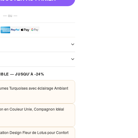
— ou —
e de notre boutique. Chaque colis est
xpédition. Aucun frais de port, jamais.
 traités de façon sécurisée. Nous
BLE — JUSQU'À -24%
PayPal et Apple Pay. Aucune donnée
nos serveurs.
umes Turquoises avec éclairage Ambiant
ion en Couleur Unie, Compagnon Idéal
ation Design Fleur de Lotus pour Confort