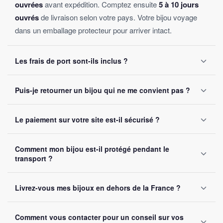
ouvrées
avant expédition. Comptez ensuite
5 à 10 jours
ouvrés
de livraison selon votre pays. Votre bijou voyage
dans un emballage protecteur pour arriver intact.
Les frais de port sont-ils inclus ?
Oui, la livraison est
offerte sur toutes les commandes
,
Puis-je retourner un bijou qui ne me convient pas ?
sans montant minimum d'achat. Votre bijou part sous 24 à
48 heures ouvrées.
Oui, vous disposez de
30 jours
après réception pour nous
Le paiement sur votre site est-il sécurisé ?
le retourner. Remboursement intégral garanti, sans
question posée.
Oui, toutes nos transactions sont protégées par
cryptage
Comment mon bijou est-il protégé pendant le
SSL
. Nous acceptons Visa, Mastercard, PayPal et Apple
transport ?
Pay. Vos données bancaires ne sont jamais stockées sur
notre site.
Chaque bijou est emballé avec soin dans un
colis
Livrez-vous mes bijoux en dehors de la France ?
renforcé
. Un numéro de suivi vous est envoyé par e-mail
dès l'expédition.
Oui, nous livrons gratuitement en
France, Belgique,
Comment vous contacter pour un conseil sur vos
Suisse et Canada
. Comptez 5 à 10 jours ouvrés selon la