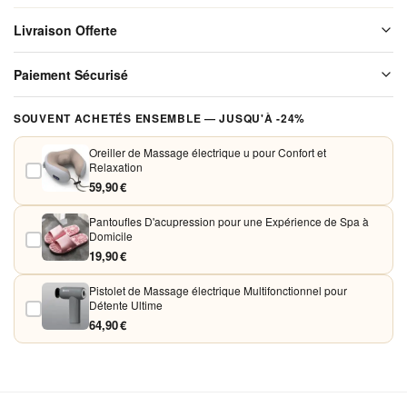
pour
Livraison Offerte
Détente
et Bien-
Livraison offerte sur l'ensemble de notre boutique. Chaque colis est
Paiement Sécurisé
soigneusement emballé avant expédition. Aucun frais de port, jamais.
être
Vos paiements sont chiffrés et traités de façon sécurisée. Nous
SOUVENT ACHETÉS ENSEMBLE — JUSQU'À -24%
acceptons Visa, Mastercard, PayPal et Apple Pay. Aucune donnée
bancaire n'est conservée sur nos serveurs.
Oreiller de Massage électrique u pour Confort et
Relaxation
59,90 €
Pantoufles D'acupression pour une Expérience de Spa à
Domicile
19,90 €
Pistolet de Massage électrique Multifonctionnel pour
Détente Ultime
64,90 €