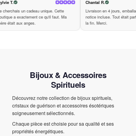
Sylvie T.
Chantal R.
solution parfaite pour retrouver un état de sérénité et de confort.
a
Je cherchais un cadeau unique. Cette
Livraison en 4 jour
boutique a exactement ce qu'il faut. Ma
notice incluse. Tout
mère était aux anges.
la fin. Merci.
Vous méritez de vous chouchouter, et notre
dispositif de
massage circulaire
est celui qui satisfera toutes vos attentes. Sa
technologie avancée vous rapprochera des bienfaits d’un
massage professionnel sans quitter votre domicile. Idéal pour
apaiser vos douleurs musculaires, réduire votre stress quotidien,
et simplement profiter d’une pause bien méritée, il est temps de
faire le choix de la relaxation continue. Ne laissez pas passer
Bijoux & Accessoires
l’éventualité de vivre des instants de plénitude : investissez dans
votre bien-être dès aujourd’hui !
Spirituels
Découvrez notre collection de bijoux spirituels,
cristaux de guérison et accessoires ésotériques
soigneusement sélectionnés.
Chaque pièce est choisie pour sa qualité et ses
propriétés énergétiques.