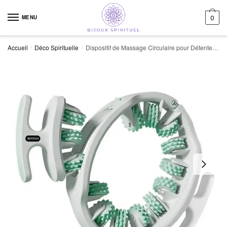
Skip to navigation
Skip to content
MENU
0
Accueil
Déco Spirituelle
Dispositif de Massage Circulaire pour Détente et Bien-être
/
/