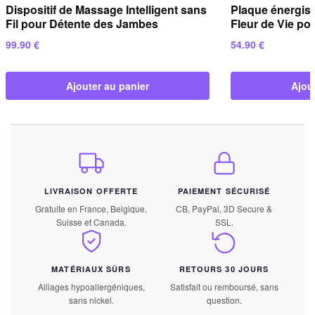
Dispositif de Massage Intelligent sans
Plaque énergis
Fil pour Détente des Jambes
Fleur de Vie pou
99.90
€
54.90
€
Ajouter au panier
Ajou
LIVRAISON OFFERTE
PAIEMENT SÉCURISÉ
Gratuite en France, Belgique,
CB, PayPal, 3D Secure &
Suisse et Canada.
SSL.
MATÉRIAUX SÛRS
RETOURS 30 JOURS
Alliages hypoallergéniques,
Satisfait ou remboursé, sans
sans nickel.
question.