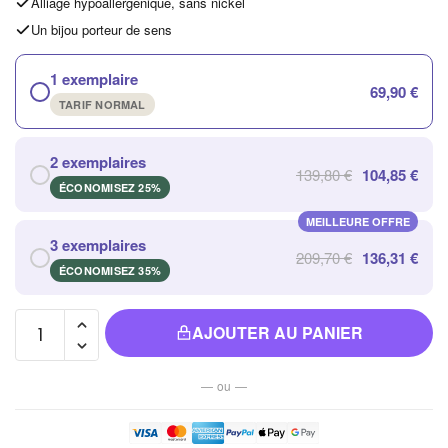
Alliage hypoallergénique, sans nickel
Un bijou porteur de sens
1 exemplaire
69,90 €
TARIF NORMAL
2 exemplaires
139,80 €
104,85 €
ÉCONOMISEZ 25%
MEILLEURE OFFRE
3 exemplaires
209,70 €
136,31 €
ÉCONOMISEZ 35%
quantité
AJOUTER AU PANIER
de
Dispositif
— ou —
de
Massage
Circulaire