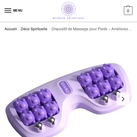
Skip to navigation
Skip to content
MENU
0
Accueil
Déco Spirituelle
Dispositif de Massage pour Pieds – Améliorez votre Circulation Sanguine
/
/