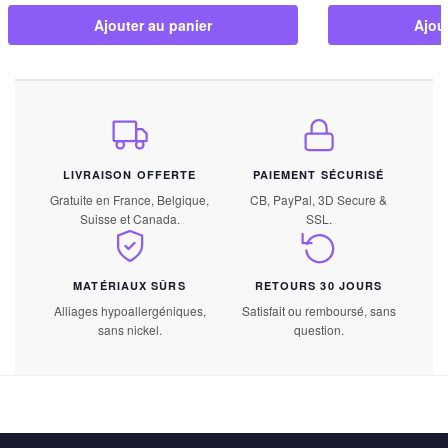
Ajouter au panier
Ajou
LIVRAISON OFFERTE
PAIEMENT SÉCURISÉ
Gratuite en France, Belgique,
CB, PayPal, 3D Secure &
Suisse et Canada.
SSL.
MATÉRIAUX SÛRS
RETOURS 30 JOURS
Alliages hypoallergéniques,
Satisfait ou remboursé, sans
sans nickel.
question.