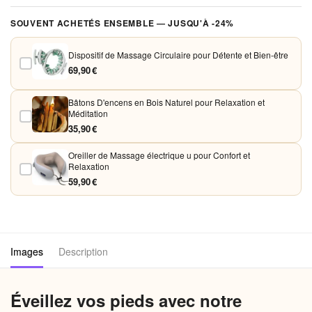
Sanguine
Vos paiements sont chiffrés et traités de façon sécurisée. Nous
SOUVENT ACHETÉS ENSEMBLE — JUSQU'À -24%
acceptons Visa, Mastercard, PayPal et Apple Pay. Aucune donnée
bancaire n'est conservée sur nos serveurs.
Dispositif de Massage Circulaire pour Détente et Bien-être
69,90 €
Bâtons D'encens en Bois Naturel pour Relaxation et
Méditation
35,90 €
Oreiller de Massage électrique u pour Confort et
Relaxation
59,90 €
Images
Description
Éveillez vos pieds avec notre