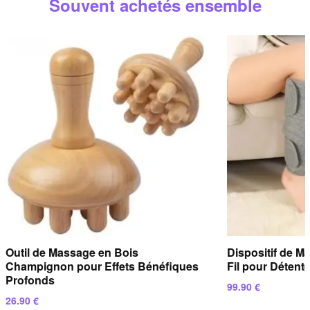
Souvent achetés ensemble
répondons sous
24 heures ouvrées
.
Outil de Massage en Bois
Dispositif de Ma
Champignon pour Effets Bénéfiques
Fil pour Déten
Profonds
99.90
€
26.90
€