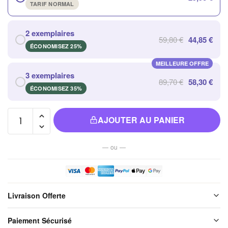
TARIF NORMAL
2 exemplaires
59,80 €
44,85 €
ÉCONOMISEZ 25%
MEILLEURE OFFRE
3 exemplaires
89,70 €
58,30 €
ÉCONOMISEZ 35%
quantité
AJOUTER AU PANIER
de
Dispositif
— ou —
de
Massage
pour
Pieds -
Livraison Offerte
Améliorez
votre
Livraison offerte sur l'ensemble de notre boutique. Chaque colis est
Paiement Sécurisé
soigneusement emballé avant expédition. Aucun frais de port, jamais.
Circulation