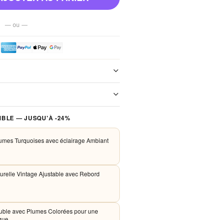
— ou —
e de notre boutique. Chaque colis est
xpédition. Aucun frais de port, jamais.
 traités de façon sécurisée. Nous
BLE — JUSQU'À -24%
PayPal et Apple Pay. Aucune donnée
nos serveurs.
umes Turquoises avec éclairage Ambiant
urelle Vintage Ajustable avec Rebord
uble avec Plumes Colorées pour une
que