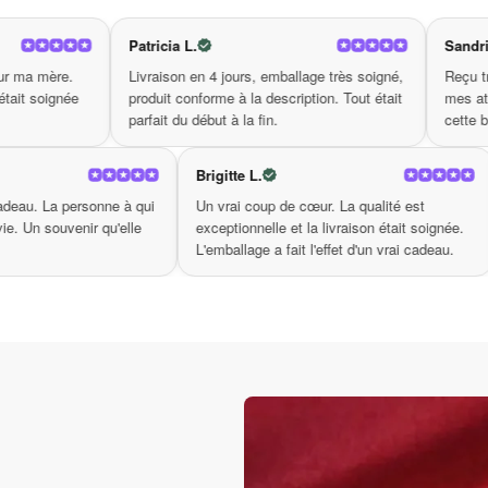
oucle ?
Patricia L.
Sandrine
Livraison en 4 jours, emballage très soigné,
Reçu très bien emballé. L
produit conforme à la description. Tout était
mes attentes. Je reviend
rds.
parfait du début à la fin.
cette boutique.
issant durabilité et confort.
s pour élever votre esprit.
Michele B.
Brigitte L.
Achetée comme cadeau. La personne à qui
Un vrai coup de cœur. La q
n élément essentiel de votre garde-robe !
je l'ai offert était ravie. Un souvenir qu'elle
exceptionnelle et la livrais
gardera longtemps.
L'emballage a fait l'effet d