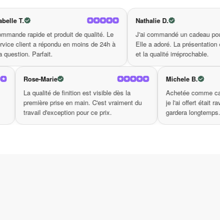
Pourquoi choisir notre Lotus B
Nathalie D.
oduit de qualité. Le
J'ai commandé un cadeau pour ma mère.
ndu en moins de 24h à
Elle a adoré. La présentation était soignée
Design élégant qui attire tous les rega
et la qualité irréprochable.
Matériaux de qualité supérieure, garant
Symbolisme inspirant de la fleur de lotu
Rose-Marie
Facile à entretenir et résistant à l’eau.
m'a agréablement
La qualité de finition est visible dès la
Ne tardez pas à faire de ces
u
boucles d’oreille
 sont soignées,
première prise en main. C'est vraiment du
um. Très bonne
travail d'exception pour ce prix.