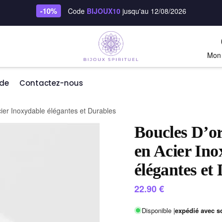
-10%
Code
BIJOUX10
jusqu'au 12/08/2026
Mon
de
Contactez-nous
cier Inoxydable élégantes et Durables
Boucles D’or
en Acier Ino
élégantes et
22.90
€
Disponible |
expédié avec s