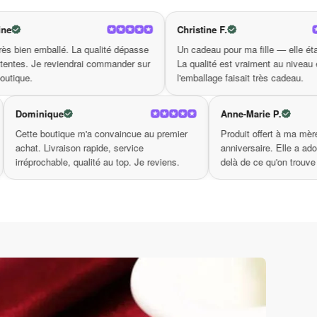
Christine F.
Val
a qualité dépasse
Un cadeau pour ma fille — elle était ravie.
Pro
rai commander sur
La qualité est vraiment au niveau et
red
l'emballage faisait très cadeau.
aus
Dominique
Ann
ualité est
Cette boutique m'a convaincue au premier
Prod
on était soignée.
achat. Livraison rapide, service
anni
'un vrai cadeau.
irréprochable, qualité au top. Je reviens.
delà
lign