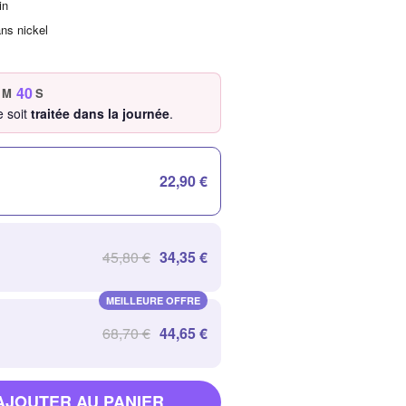
in
ans nickel
39
M
S
 soit
traitée dans la journée
.
22,90 €
45,80 €
34,35 €
MEILLEURE OFFRE
68,70 €
44,65 €
AJOUTER AU PANIER