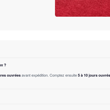
ux ?
ures ouvrées
avant expédition. Comptez ensuite
5 à 10 jours ouvré
des
, sans montant minimum d'achat. Votre bijou part sous 24 à 48 he