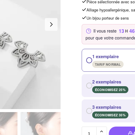
Pièce sélectionnée avec so
Alliage hypoallergénique, s
Un bijou porteur de sens
13
46
Il vous reste
H
pour que votre commande
1 exemplaire
TARIF NORMAL
2 exemplaires
ÉCONOMISEZ 25%
3 exemplaires
ÉCONOMISEZ 35%
quantité