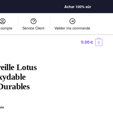
Achat 100% sûr
 compte
Service Client
Valider ma commande
0.00
€
0
eille Lotus
xydable
 Durables
oin