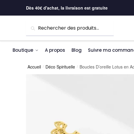
Skip to navigation
Skip to content
Dès 40€ d'achat, la livraison est gratuite
Recherche pour :
Recherche
Boutique
A propos
Blog
Suivre ma comman
Accueil
Déco Spirituelle
Boucles D’oreille Lotus en A
/
/