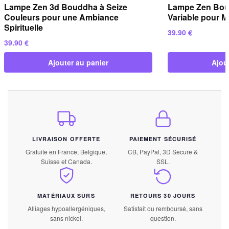
Lampe Zen 3d Bouddha à Seize
Lampe Zen Bou
Couleurs pour une Ambiance
Variable pour M
Spirituelle
39.90
€
39.90
€
Ajouter au panier
Ajou
LIVRAISON OFFERTE
PAIEMENT SÉCURISÉ
Gratuite en France, Belgique,
CB, PayPal, 3D Secure &
Suisse et Canada.
SSL.
MATÉRIAUX SÛRS
RETOURS 30 JOURS
Alliages hypoallergéniques,
Satisfait ou remboursé, sans
sans nickel.
question.