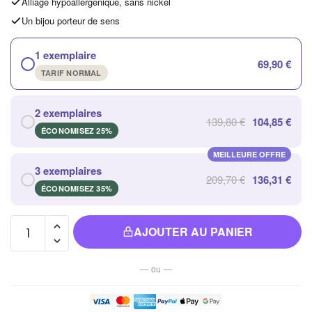
Alliage hypoallergénique, sans nickel
Un bijou porteur de sens
1 exemplaire
69,90 €
TARIF NORMAL
2 exemplaires
139,80 €
104,85 €
ÉCONOMISEZ 25%
MEILLEURE OFFRE
3 exemplaires
209,70 €
136,31 €
ÉCONOMISEZ 35%
quantité
AJOUTER AU PANIER
de
Lampe
— ou —
Murale
Style
Arbre