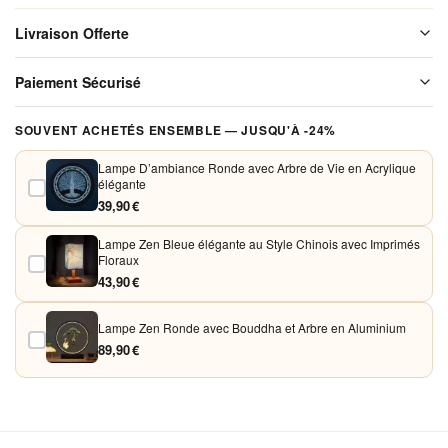
de
Livraison Offerte
Vigne
en
Livraison offerte sur l'ensemble de notre boutique. Chaque colis est
Paiement Sécurisé
soigneusement emballé avant expédition. Aucun frais de port, jamais.
Bronze
Noir
Vos paiements sont chiffrés et traités de façon sécurisée. Nous
SOUVENT ACHETÉS ENSEMBLE — JUSQU'À -24%
élégant
acceptons Visa, Mastercard, PayPal et Apple Pay. Aucune donnée
bancaire n'est conservée sur nos serveurs.
Lampe D’ambiance Ronde avec Arbre de Vie en Acrylique
élégante
39,90 €
Lampe Zen Bleue élégante au Style Chinois avec Imprimés
Floraux
43,90 €
Lampe Zen Ronde avec Bouddha et Arbre en Aluminium
89,90 €