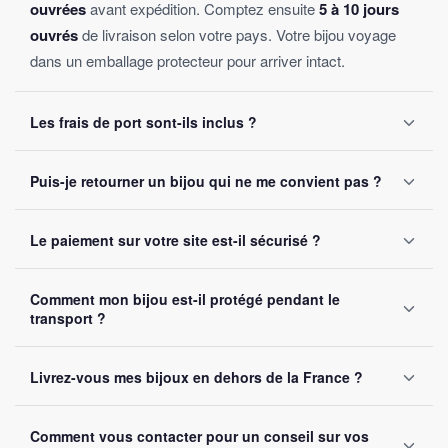
ouvrées
avant expédition. Comptez ensuite
5 à 10 jours
ouvrés
de livraison selon votre pays. Votre bijou voyage
dans un emballage protecteur pour arriver intact.
Les frais de port sont-ils inclus ?
Oui, la livraison est
offerte sur toutes les commandes
,
Puis-je retourner un bijou qui ne me convient pas ?
sans montant minimum d'achat. Votre bijou part sous 24 à
48 heures ouvrées.
Oui, vous disposez de
30 jours
après réception pour nous
Le paiement sur votre site est-il sécurisé ?
le retourner. Remboursement intégral garanti, sans
question posée.
Oui, toutes nos transactions sont protégées par
cryptage
Comment mon bijou est-il protégé pendant le
SSL
. Nous acceptons Visa, Mastercard, PayPal et Apple
transport ?
Pay. Vos données bancaires ne sont jamais stockées sur
notre site.
Chaque bijou est emballé avec soin dans un
colis
Livrez-vous mes bijoux en dehors de la France ?
renforcé
. Un numéro de suivi vous est envoyé par e-mail
dès l'expédition.
Oui, nous livrons gratuitement en
France, Belgique,
Comment vous contacter pour un conseil sur vos
Suisse et Canada
. Comptez 5 à 10 jours ouvrés selon la