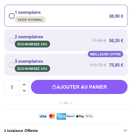
1 exemplaire
38,90 €
TARIF NORMAL
2 exemplaires
77,80 €
58,35 €
ÉCONOMISEZ 25%
MEILLEURE OFFRE
3 exemplaires
116,70 €
75,85 €
ÉCONOMISEZ 35%
quantité
AJOUTER AU PANIER
de Lampe
Zen 3d
— ou —
Sept
Couleurs
avec
Projection
Livraison Offerte