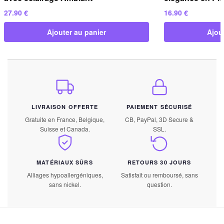
27.90
€
16.90
€
Ajouter au panier
Ajou
LIVRAISON OFFERTE
PAIEMENT SÉCURISÉ
Gratuite en France, Belgique,
CB, PayPal, 3D Secure &
Suisse et Canada.
SSL.
MATÉRIAUX SÛRS
RETOURS 30 JOURS
Alliages hypoallergéniques,
Satisfait ou remboursé, sans
sans nickel.
question.