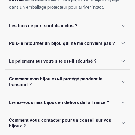
dans un emballage protecteur pour arriver intact.
Les frais de port sont-ils inclus ?
Oui, la livraison est
offerte sur toutes les commandes
,
Puis-je retourner un bijou qui ne me convient pas ?
sans montant minimum d'achat. Votre bijou part sous 24 à
48 heures ouvrées.
Oui, vous disposez de
30 jours
après réception pour nous
Le paiement sur votre site est-il sécurisé ?
le retourner. Remboursement intégral garanti, sans
question posée.
Oui, toutes nos transactions sont protégées par
cryptage
Comment mon bijou est-il protégé pendant le
SSL
. Nous acceptons Visa, Mastercard, PayPal et Apple
transport ?
Pay. Vos données bancaires ne sont jamais stockées sur
notre site.
Chaque bijou est emballé avec soin dans un
colis
Livrez-vous mes bijoux en dehors de la France ?
renforcé
. Un numéro de suivi vous est envoyé par e-mail
dès l'expédition.
Oui, nous livrons gratuitement en
France, Belgique,
Comment vous contacter pour un conseil sur vos
Suisse et Canada
. Comptez 5 à 10 jours ouvrés selon la
bijoux ?
destination.