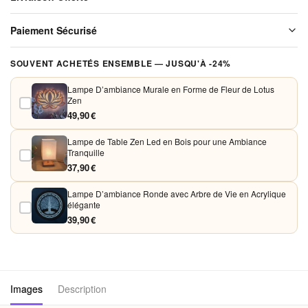
de
Bouddha
Livraison offerte sur l'ensemble de notre boutique. Chaque colis est
Paiement Sécurisé
soigneusement emballé avant expédition. Aucun frais de port, jamais.
Vos paiements sont chiffrés et traités de façon sécurisée. Nous
SOUVENT ACHETÉS ENSEMBLE — JUSQU'À -24%
acceptons Visa, Mastercard, PayPal et Apple Pay. Aucune donnée
bancaire n'est conservée sur nos serveurs.
Lampe D’ambiance Murale en Forme de Fleur de Lotus
Zen
49,90 €
Lampe de Table Zen Led en Bois pour une Ambiance
Tranquille
37,90 €
Lampe D’ambiance Ronde avec Arbre de Vie en Acrylique
élégante
39,90 €
Images
Description