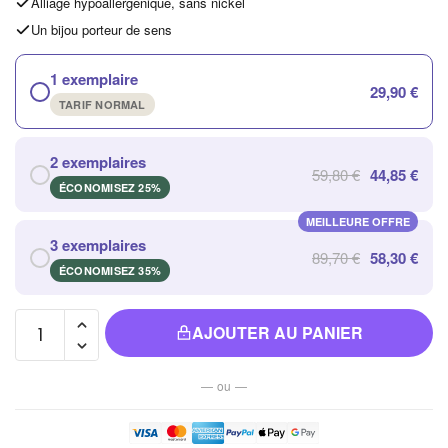
Alliage hypoallergénique, sans nickel
Un bijou porteur de sens
1 exemplaire
29,90 €
TARIF NORMAL
2 exemplaires
59,80 €
44,85 €
ÉCONOMISEZ 25%
MEILLEURE OFFRE
3 exemplaires
89,70 €
58,30 €
ÉCONOMISEZ 35%
quantité
AJOUTER AU PANIER
de
Masque
— ou —
de
Sommeil
Connecté