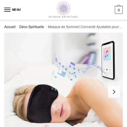
Skip to navigation
Skip to content
MENU
0
Accueil
Déco Spirituelle
Masque de Sommeil Connecté Ajustable pour un Confort Optimal
/
/