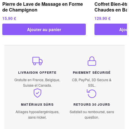
Pierre de Lave de Massage en Forme
Coffret Bien-êtr
de Champignon
Chaudes en Bas
15.90
€
129.90
€
Ajouter au panier
Ajou
LIVRAISON OFFERTE
PAIEMENT SÉCURISÉ
Gratuite en France, Belgique,
CB, PayPal, 3D Secure &
Suisse et Canada.
SSL.
MATÉRIAUX SÛRS
RETOURS 30 JOURS
Alliages hypoallergéniques,
Satisfait ou remboursé, sans
sans nickel.
question.