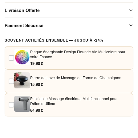
Ajustable
Livraison Offerte
pour un
Confort
Livraison offerte sur l'ensemble de notre boutique. Chaque colis est
Paiement Sécurisé
soigneusement emballé avant expédition. Aucun frais de port, jamais.
Optimal
Vos paiements sont chiffrés et traités de façon sécurisée. Nous
SOUVENT ACHETÉS ENSEMBLE — JUSQU'À -24%
acceptons Visa, Mastercard, PayPal et Apple Pay. Aucune donnée
bancaire n'est conservée sur nos serveurs.
Plaque énergisante Design Fleur de Vie Multicolore pour
votre Espace
19,90 €
Pierre de Lave de Massage en Forme de Champignon
15,90 €
Pistolet de Massage électrique Multifonctionnel pour
Détente Ultime
64,90 €