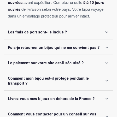
ouvrées
avant expédition. Comptez ensuite
5 à 10 jours
ouvrés
de livraison selon votre pays. Votre bijou voyage
dans un emballage protecteur pour arriver intact.
Les frais de port sont-ils inclus ?
Oui, la livraison est
offerte sur toutes les commandes
,
Puis-je retourner un bijou qui ne me convient pas ?
sans montant minimum d'achat. Votre bijou part sous 24 à
48 heures ouvrées.
Oui, vous disposez de
30 jours
après réception pour nous
Le paiement sur votre site est-il sécurisé ?
le retourner. Remboursement intégral garanti, sans
question posée.
Oui, toutes nos transactions sont protégées par
cryptage
Comment mon bijou est-il protégé pendant le
SSL
. Nous acceptons Visa, Mastercard, PayPal et Apple
transport ?
Pay. Vos données bancaires ne sont jamais stockées sur
notre site.
Chaque bijou est emballé avec soin dans un
colis
Livrez-vous mes bijoux en dehors de la France ?
renforcé
. Un numéro de suivi vous est envoyé par e-mail
dès l'expédition.
Oui, nous livrons gratuitement en
France, Belgique,
Comment vous contacter pour un conseil sur vos
Suisse et Canada
. Comptez 5 à 10 jours ouvrés selon la