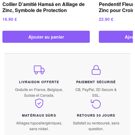
Collier D’amitié Hamsá en Alliage de
Pendentif Fleur
Zinc, Symbole de Protection
Zinc pour Croi
16.90
€
22.90
€
Ajouter au panier
Ajou
LIVRAISON OFFERTE
PAIEMENT SÉCURISÉ
Gratuite en France, Belgique,
CB, PayPal, 3D Secure &
Suisse et Canada.
SSL.
MATÉRIAUX SÛRS
RETOURS 30 JOURS
Alliages hypoallergéniques,
Satisfait ou remboursé, sans
sans nickel.
question.