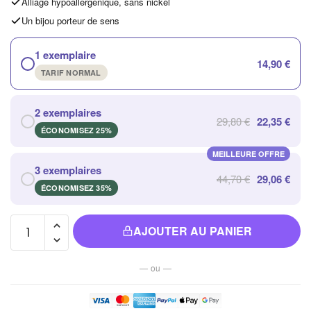
Alliage hypoallergénique, sans nickel
Un bijou porteur de sens
1 exemplaire
14,90 €
TARIF NORMAL
2 exemplaires
29,80 €
22,35 €
ÉCONOMISEZ 25%
MEILLEURE OFFRE
3 exemplaires
44,70 €
29,06 €
ÉCONOMISEZ 35%
quantité de
AJOUTER AU PANIER
Pendentif
Doré en
— ou —
Acier
Inoxydable
avec