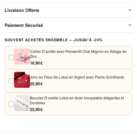
Chaîne
Livraison Offerte
Assortie
Fleur de
Livraison offerte sur l'ensemble de notre boutique. Chaque colis est
Paiement Sécurisé
soigneusement emballé avant expédition. Aucun frais de port, jamais.
Lotus
Vos paiements sont chiffrés et traités de façon sécurisée. Nous
SOUVENT ACHETÉS ENSEMBLE — JUSQU'À -24%
acceptons Visa, Mastercard, PayPal et Apple Pay. Aucune donnée
bancaire n'est conservée sur nos serveurs.
Collier D’amitié avec Pendentif Chat Mignon en Alliage de
Zinc
16,90 €
Jonc en Fleur de Lotus en Argent avec Pierre Scintillante
25,90 €
Boucles D’oreille Lotus en Acier Inoxydable élégantes et
Durables
22,90 €