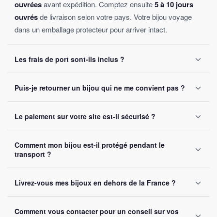
ouvrées
avant expédition. Comptez ensuite
5 à 10 jours
ouvrés
de livraison selon votre pays. Votre bijou voyage
dans un emballage protecteur pour arriver intact.
Les frais de port sont-ils inclus ?
Oui, la livraison est
offerte sur toutes les commandes
,
Puis-je retourner un bijou qui ne me convient pas ?
sans montant minimum d'achat. Votre bijou part sous 24 à
48 heures ouvrées.
Oui, vous disposez de
30 jours
après réception pour nous
Le paiement sur votre site est-il sécurisé ?
le retourner. Remboursement intégral garanti, sans
question posée.
Oui, toutes nos transactions sont protégées par
cryptage
Comment mon bijou est-il protégé pendant le
SSL
. Nous acceptons Visa, Mastercard, PayPal et Apple
transport ?
Pay. Vos données bancaires ne sont jamais stockées sur
notre site.
Chaque bijou est emballé avec soin dans un
colis
Livrez-vous mes bijoux en dehors de la France ?
renforcé
. Un numéro de suivi vous est envoyé par e-mail
dès l'expédition.
Oui, nous livrons gratuitement en
France, Belgique,
Comment vous contacter pour un conseil sur vos
Suisse et Canada
. Comptez 5 à 10 jours ouvrés selon la