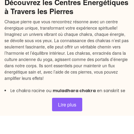
Découvrez les Centres Énergétiques
à Travers les Pierres
Chaque pierre que vous rencontrez résonne avec un centre
énergique unique, transformant votre expérience spirituelle!
Imaginez un univers vibrant où chaque chakra, chaque énergie,
se dévoile sous vos yeux. La connaissance des chakras n’est pas
seulement fascinante, elle peut offrir un véritable chemin vers
l’harmonie et l’équilibre intérieur. Les chakras, enracinés dans la
culture ancienne du yoga, agissent comme des portails d’énergie
dans notre corps. Ils sont essentiels pour maintenir un flux
énergétique sain et, avec l’aide de ces pierres, vous pouvez
amplifier leurs effets!
Le chakra racine ou
muladhara chakra
en sanskrit se
situe à la base de la colonne vertébrale au niveau du
coccyx ou du périnée, représentant nos fondations et
Lire plus
notre lien à la terre.
Le chakra sacré ou
swadhisthana chakra
se trouve
au-dessus des organes génitaux, alimentant notre
créativité et notre sensualité vibrante.