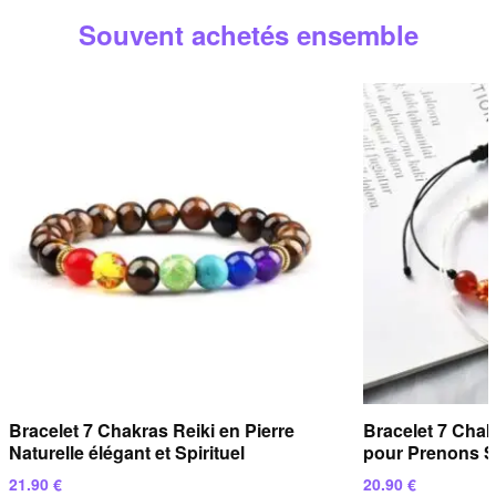
spirituel.com
ou via notre
formulaire de contact
. Nous
Souvent achetés ensemble
répondons sous
24 heures ouvrées
.
Bracelet 7 Chakras Reiki en Pierre
Bracelet 7 Chak
Naturelle élégant et Spirituel
pour Prenons S
21.90
€
20.90
€