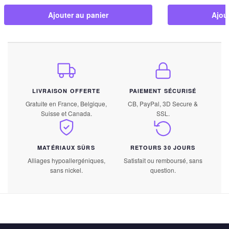
Ajouter au panier
Ajou
LIVRAISON OFFERTE
PAIEMENT SÉCURISÉ
Gratuite en France, Belgique,
CB, PayPal, 3D Secure &
Suisse et Canada.
SSL.
MATÉRIAUX SÛRS
RETOURS 30 JOURS
Alliages hypoallergéniques,
Satisfait ou remboursé, sans
sans nickel.
question.