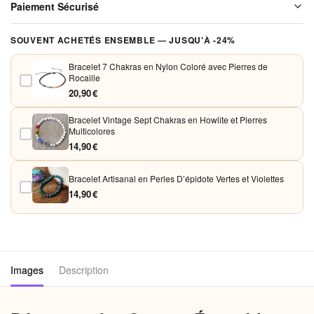
Paiement Sécurisé
soigneusement emballé avant expédition. Aucun frais de port, jamais.
Vos paiements sont chiffrés et traités de façon sécurisée. Nous
SOUVENT ACHETÉS ENSEMBLE — JUSQU'À -24%
acceptons Visa, Mastercard, PayPal et Apple Pay. Aucune donnée
bancaire n'est conservée sur nos serveurs.
Bracelet 7 Chakras en Nylon Coloré avec Pierres de
Rocaille
20,90 €
Bracelet Vintage Sept Chakras en Howlite et Pierres
Multicolores
14,90 €
Bracelet Artisanal en Perles D’épidote Vertes et Violettes
14,90 €
Images
Description