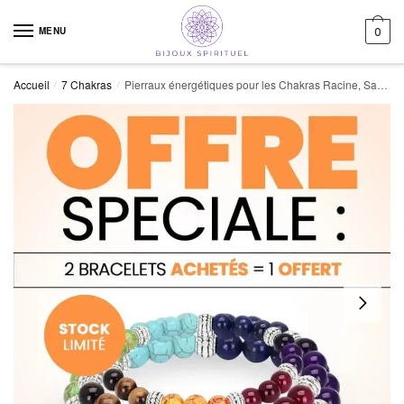
Skip to navigation
Skip to content
MENU
0
Accueil
7 Chakras
Pierraux énergétiques pour les Chakras Racine, Sacré et Solaire
/
/