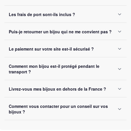
Les frais de port sont-ils inclus ?
Oui, la livraison est
offerte sur toutes les commandes
,
Puis-je retourner un bijou qui ne me convient pas ?
sans montant minimum d'achat. Votre bijou part sous 24 à
48 heures ouvrées.
Oui, vous disposez de
30 jours
après réception pour nous
Le paiement sur votre site est-il sécurisé ?
le retourner. Remboursement intégral garanti, sans
question posée.
Oui, toutes nos transactions sont protégées par
cryptage
Comment mon bijou est-il protégé pendant le
SSL
. Nous acceptons Visa, Mastercard, PayPal et Apple
transport ?
Pay. Vos données bancaires ne sont jamais stockées sur
notre site.
Chaque bijou est emballé avec soin dans un
colis
Livrez-vous mes bijoux en dehors de la France ?
renforcé
. Un numéro de suivi vous est envoyé par e-mail
dès l'expédition.
Oui, nous livrons gratuitement en
France, Belgique,
Comment vous contacter pour un conseil sur vos
Suisse et Canada
. Comptez 5 à 10 jours ouvrés selon la
bijoux ?
destination.
Vous pouvez nous contacter par e-mail à
contact@bijoux-