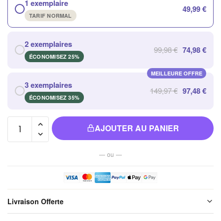
1 exemplaire
49,99 €
TARIF NORMAL
2 exemplaires
99,98 €
74,98 €
ÉCONOMISEZ 25%
MEILLEURE OFFRE
3 exemplaires
149,97 €
97,48 €
ÉCONOMISEZ 35%
quantité de
AJOUTER AU PANIER
Pierraux
énergétiques
— ou —
pour les
Chakras
Racine,
Sacré et
Livraison Offerte
Solaire
Livraison offerte sur l'ensemble de notre boutique. Chaque colis est