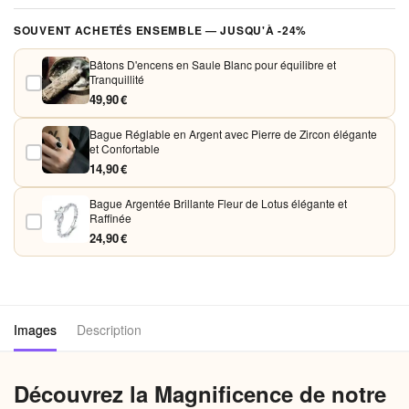
Vos paiements sont chiffrés et traités de façon sécurisée. Nous
SOUVENT ACHETÉS ENSEMBLE — JUSQU'À -24%
acceptons Visa, Mastercard, PayPal et Apple Pay. Aucune donnée
bancaire n'est conservée sur nos serveurs.
Bâtons D'encens en Saule Blanc pour équilibre et
Tranquillité
49,90 €
Bague Réglable en Argent avec Pierre de Zircon élégante
et Confortable
14,90 €
Bague Argentée Brillante Fleur de Lotus élégante et
Raffinée
24,90 €
Images
Description
Découvrez la Magnificence de notre