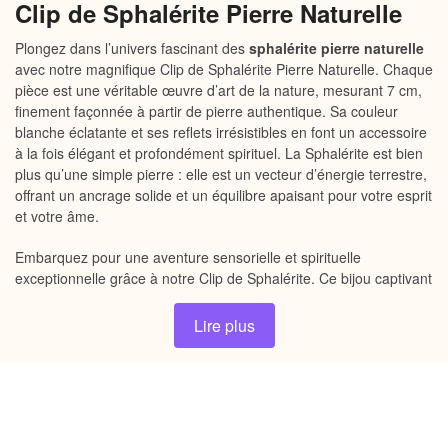
Clip de Sphalérite Pierre Naturelle
Plongez dans l’univers fascinant des
sphalérite pierre naturelle
avec notre magnifique Clip de Sphalérite Pierre Naturelle. Chaque
pièce est une véritable œuvre d’art de la nature, mesurant 7 cm,
finement façonnée à partir de pierre authentique. Sa couleur
blanche éclatante et ses reflets irrésistibles en font un accessoire
à la fois élégant et profondément spirituel. La Sphalérite est bien
plus qu’une simple pierre : elle est un vecteur d’énergie terrestre,
offrant un ancrage solide et un équilibre apaisant pour votre esprit
et votre âme.
Embarquez pour une aventure sensorielle et spirituelle
exceptionnelle grâce à notre Clip de Sphalérite. Ce bijou captivant
incarne la beauté brute de la nature tout en vous connectant à
son essence puissante. Connu pour ses propriétés énergétiques
Lire plus
uniques, le Clip de Sphalérite favorise la clarté mentale, renforce
la confiance en soi et encourage un sentiment d’harmonie avec
l’univers qui vous entoure. Chaque fois que vous portez ce clip,
vous devenez le gardien d’une force vivante, prête à inspirer
votre quotidien.