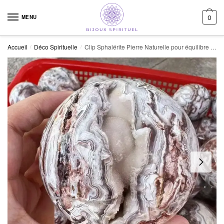
Skip to navigation
Skip to content
MENU
0
Accueil
Déco Spirituelle
Clip Sphalérite Pierre Naturelle pour équilibre et Ancrage
/
/