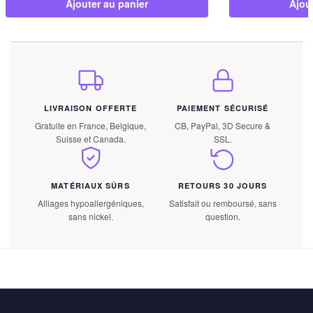
Ajouter au panier
Ajou
LIVRAISON OFFERTE
PAIEMENT SÉCURISÉ
Gratuite en France, Belgique,
CB, PayPal, 3D Secure &
Suisse et Canada.
SSL.
MATÉRIAUX SÛRS
RETOURS 30 JOURS
Alliages hypoallergéniques,
Satisfait ou remboursé, sans
sans nickel.
question.