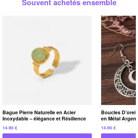
Souvent achetés ensemble
répondons sous
24 heures ouvrées
.
Bague Pierre Naturelle en Acier
Boucles D’oreil
Inoxydable – élégance et Résilience
en Métal Argent
14.90
€
14.90
€