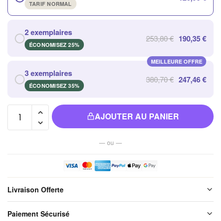
TARIF NORMAL
2 exemplaires
253,80 €
190,35 €
ÉCONOMISEZ 25%
MEILLEURE OFFRE
3 exemplaires
380,70 €
247,46 €
ÉCONOMISEZ 35%
quantité
AJOUTER AU PANIER
de Clip
Sphalérite
— ou —
Pierre
Naturelle
pour
équilibre
Livraison Offerte
et
Ancrage
Livraison offerte sur l'ensemble de notre boutique. Chaque colis est
Paiement Sécurisé
soigneusement emballé avant expédition. Aucun frais de port, jamais.