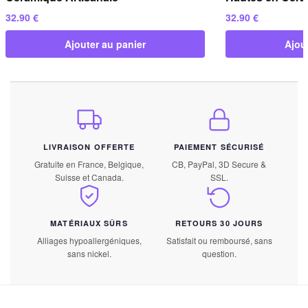
32.90
€
32.90
€
Ajouter au panier
Ajou
LIVRAISON OFFERTE
PAIEMENT SÉCURISÉ
Gratuite en France, Belgique,
CB, PayPal, 3D Secure &
Suisse et Canada.
SSL.
MATÉRIAUX SÛRS
RETOURS 30 JOURS
Alliages hypoallergéniques,
Satisfait ou remboursé, sans
sans nickel.
question.