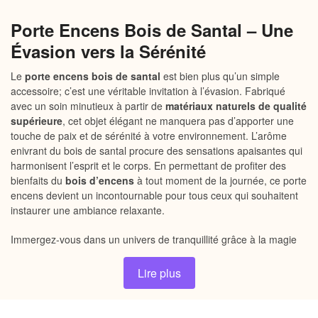
Porte Encens Bois de Santal – Une
Évasion vers la Sérénité
Le
porte encens bois de santal
est bien plus qu’un simple
accessoire; c’est une véritable invitation à l’évasion. Fabriqué
avec un soin minutieux à partir de
matériaux naturels de qualité
supérieure
, cet objet élégant ne manquera pas d’apporter une
touche de paix et de sérénité à votre environnement. L’arôme
enivrant du bois de santal procure des sensations apaisantes qui
harmonisent l’esprit et le corps. En permettant de profiter des
bienfaits du
bois d’encens
à tout moment de la journée, ce porte
encens devient un incontournable pour tous ceux qui souhaitent
instaurer une ambiance relaxante.
Immergez-vous dans un univers de tranquillité grâce à la magie
du porte encens bois de santal. Que vous pratiquiez la
méditation
, le
yoga
, ou simplement que vous souhaitiez créer un
Lire plus
coin reposant chez vous, cet accessoire s’adapte parfaitement à
toutes vos activités spirituelles et de détente.