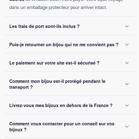
dans un emballage protecteur pour arriver intact.
Les frais de port sont-ils inclus ?
Oui, la livraison est
offerte sur toutes les commandes
,
Puis-je retourner un bijou qui ne me convient pas ?
sans montant minimum d'achat. Votre bijou part sous 24 à
48 heures ouvrées.
Oui, vous disposez de
30 jours
après réception pour nous
Le paiement sur votre site est-il sécurisé ?
le retourner. Remboursement intégral garanti, sans
question posée.
Oui, toutes nos transactions sont protégées par
cryptage
Comment mon bijou est-il protégé pendant le
SSL
. Nous acceptons Visa, Mastercard, PayPal et Apple
transport ?
Pay. Vos données bancaires ne sont jamais stockées sur
notre site.
Chaque bijou est emballé avec soin dans un
colis
Livrez-vous mes bijoux en dehors de la France ?
renforcé
. Un numéro de suivi vous est envoyé par e-mail
dès l'expédition.
Oui, nous livrons gratuitement en
France, Belgique,
Comment vous contacter pour un conseil sur vos
Suisse et Canada
. Comptez 5 à 10 jours ouvrés selon la
bijoux ?
destination.