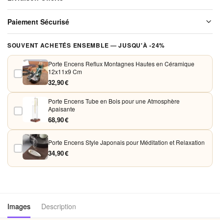
et Détente
Livraison offerte sur l'ensemble de notre boutique. Chaque colis est
Paiement Sécurisé
soigneusement emballé avant expédition. Aucun frais de port, jamais.
Vos paiements sont chiffrés et traités de façon sécurisée. Nous
SOUVENT ACHETÉS ENSEMBLE — JUSQU'À -24%
acceptons Visa, Mastercard, PayPal et Apple Pay. Aucune donnée
bancaire n'est conservée sur nos serveurs.
Porte Encens Reflux Montagnes Hautes en Céramique
12x11x9 Cm
32,90 €
Porte Encens Tube en Bois pour une Atmosphère
Apaisante
68,90 €
Porte Encens Style Japonais pour Méditation et Relaxation
34,90 €
Images
Description