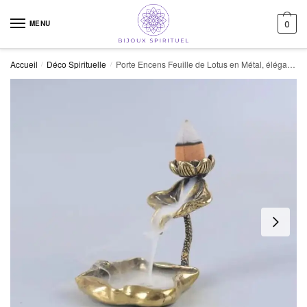
Skip to navigation
Skip to content
MENU
0
Accueil
Déco Spirituelle
Porte Encens Feuille de Lotus en Métal, élégant et Facile à Nettoyer
/
/