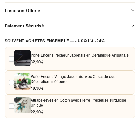
Métal,
Livraison Offerte
élégant
et Facile
Livraison offerte sur l'ensemble de notre boutique. Chaque colis est
Paiement Sécurisé
soigneusement emballé avant expédition. Aucun frais de port, jamais.
à
Nettoyer
Vos paiements sont chiffrés et traités de façon sécurisée. Nous
SOUVENT ACHETÉS ENSEMBLE — JUSQU'À -24%
acceptons Visa, Mastercard, PayPal et Apple Pay. Aucune donnée
bancaire n'est conservée sur nos serveurs.
Porte Encens Pêcheur Japonais en Céramique Artisanale
32,90 €
Porte Encens Village Japonais avec Cascade pour
Décoration Intérieure
19,90 €
Attrape-rêves en Coton avec Pierre Précieuse Turquoise
Unique
22,90 €