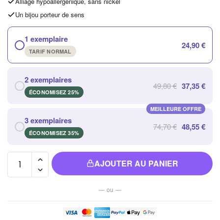
Alliage hypoallergénique, sans nickel
Un bijou porteur de sens
1 exemplaire
24,90 €
TARIF NORMAL
2 exemplaires
49,80 €
37,35 €
ÉCONOMISEZ 25%
MEILLEURE OFFRE
3 exemplaires
74,70 €
48,55 €
ÉCONOMISEZ 35%
quantité
AJOUTER AU PANIER
de Porte
Encens
— ou —
Feuille
de Lotus
en