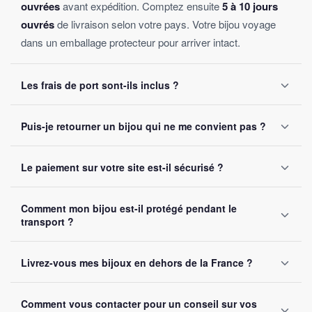
ouvrées
avant expédition. Comptez ensuite
5 à 10 jours
ouvrés
de livraison selon votre pays. Votre bijou voyage
dans un emballage protecteur pour arriver intact.
Les frais de port sont-ils inclus ?
Oui, la livraison est
offerte sur toutes les commandes
,
Puis-je retourner un bijou qui ne me convient pas ?
sans montant minimum d'achat. Votre bijou part sous 24 à
48 heures ouvrées.
Oui, vous disposez de
30 jours
après réception pour nous
Le paiement sur votre site est-il sécurisé ?
le retourner. Remboursement intégral garanti, sans
question posée.
Oui, toutes nos transactions sont protégées par
cryptage
Comment mon bijou est-il protégé pendant le
SSL
. Nous acceptons Visa, Mastercard, PayPal et Apple
transport ?
Pay. Vos données bancaires ne sont jamais stockées sur
notre site.
Chaque bijou est emballé avec soin dans un
colis
Livrez-vous mes bijoux en dehors de la France ?
renforcé
. Un numéro de suivi vous est envoyé par e-mail
dès l'expédition.
Oui, nous livrons gratuitement en
France, Belgique,
Comment vous contacter pour un conseil sur vos
Suisse et Canada
. Comptez 5 à 10 jours ouvrés selon la