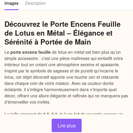
Images
Description
Découvrez le Porte Encens Feuille
de Lotus en Métal – Élégance et
Sérénité à Portée de Main
Le
porte encens feuille
de lotus en métal est bien plus qu’un
simple accessoire : c’est une pièce maîtresse qui embellit votre
intérieur tout en créant une atmosphère sereine et apaisante.
Inspiré par le symbole de sagesse et de pureté qu’incarne le
lotus, cet objet décoratif apporte une touche zen et relaxante
dans chaque coin de votre maison. Avec sa couleur dorée
éclatante, il s’intègre harmonieusement dans n’importe quel
décor, offrant une allure élégante et raffinée qui ne manquera pas
d’émerveiller vos invités.
La taille compact de 5.5×5.5×6.2 cm fait de ce porte encens un
choix idéal, pouvant être facilement placé sur une table, une
Lire plus
étagère ou un rebord de fenêtre sans encombrer l’espace.
Fabriqué à partir de métal de haute qualité, il se distingue par sa