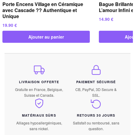
Porte Encens Village en Céramique
Bague Brillant
avec Cascade ?? Authentique et
L’amour Infini e
Unique
14.90
€
19.90
€
Ajouter au panier
Ajou
LIVRAISON OFFERTE
PAIEMENT SÉCURISÉ
Gratuite en France, Belgique,
CB, PayPal, 3D Secure &
Suisse et Canada.
SSL.
MATÉRIAUX SÛRS
RETOURS 30 JOURS
Alliages hypoallergéniques,
Satisfait ou remboursé, sans
sans nickel.
question.