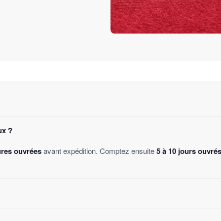
ux ?
ures ouvrées
avant expédition. Comptez ensuite
5 à 10 jours ouvré
des
, sans montant minimum d'achat. Votre bijou part sous 24 à 48 he