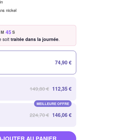
in
ans nickel
43
M
S
 soit
traitée dans la journée
.
74,90 €
149,80 €
112,35 €
MEILLEURE OFFRE
224,70 €
146,06 €
AJOUTER AU PANIER