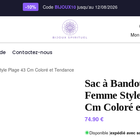
-10%
Code
BIJOUX10
jusqu'au 12/08/2026
Mon
de
Contactez-nous
yle Plage 43 Cm Coloré et Tendance
Sac à Bando
Femme Style
Cm Coloré e
74.90
€
Disponible |
expédié avec s