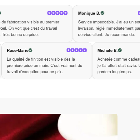
ue et élégant pour profiter de la saison chaude.
Monique B.
Cami
le au premier
Service impeccable. J'ai eu un souci de
Produ
 du travail
livraison, réglé immédiatement par le
bouch
.
service client. Je recommande.
vraim
rs vibrantes et ses motifs estivaux.
Rose-Marie
Mi
que vous soyez sur la plage ou en balade.
 agréablement
La qualité de finition est visible dès la
Ac
otidien sans compromis sur le style.
nt soignées,
première prise en main. C'est vraiment du
je
t de rester organisée même en vacances.
 Très bonne
travail d'exception pour ce prix.
ga
 temps estival !