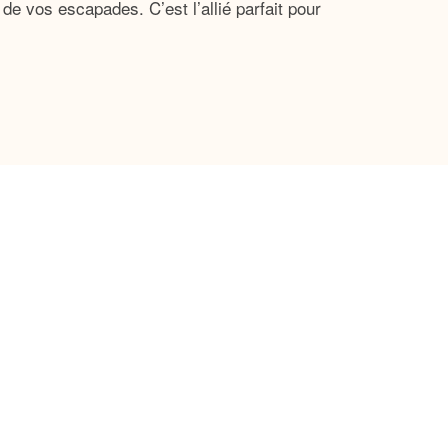
 de vos escapades. C’est l’allié parfait pour
 votre serviette, votre maillot de bain, votre
os objets précieux en sécurité, ainsi qu’une
age combine fonctionnalité et esthétique avec
 tous les regards. Ne vous inquiétez pas de
rdant propre et frais au fil des années. Vous
 pour des promenades en bord de mer, ou pour
s, que ce soit votre tenue décontractée du week-
qui complétera parfaitement toute garde-robe