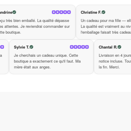
estivale. Sa durabilité et sa polyvalence en font
N’attendez plus pour ajouter cette pièce incontou
Christine F.
. La qualité dépasse
Un cadeau pour ma fille — elle était ravie.
endrai commander sur
La qualité est vraiment au niveau et
Pourquoi choisir notre sac à b
l'emballage faisait très cadeau.
Design chic : Apportez une touche d’é
Sylvie T.
Confort exceptionnel : La bandoulière 
ualité identique à la
Je cherchais un cadeau unique. Cette
Résistance remarquable : Fabriqué ave
 exactement ce qu'on
boutique a exactement ce qu'il faut. Ma
Rangement optimisé : Compartiments s
e de confiance.
mère était aux anges.
N’hésitez plus et faites de ce
sac à bandoulièr