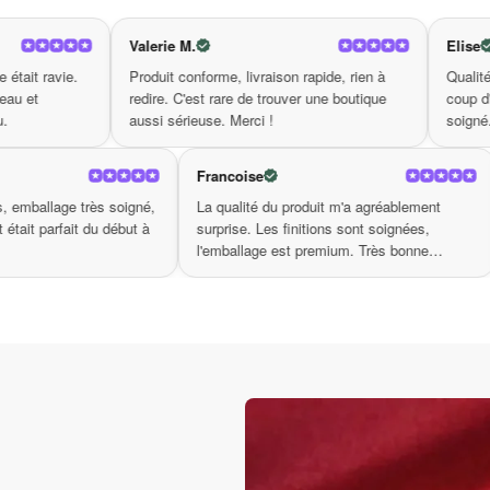
 un choix judicieux pour celles qui recherchent un sac pratiq
rnable à votre collection !
Valerie M.
Elise
Produit conforme, livraison rapide, rien à
Qualité de fabrication visib
redire. C'est rare de trouver une boutique
coup d'œil. On voit que c'est
andoulière femme style plage
aussi sérieuse. Merci !
soigné. Très bonne surprise
légance avec un sac qui se démarque par ses couleu
Chantal R.
Francoise
ajustable assure un port agréable toute la journée, 
Livraison en 4 jours, emballage très soigné,
La qualité du produit m'a
c des matériaux de haute qualité pour un usage qu
notice incluse. Tout était parfait du début à
surprise. Les finitions so
pacieux pour tous vos essentiels, vous permettan
la fin. Merci.
l'emballage est premium.
boutique.
un élément essentiel de votre emploi du
e femme style plage