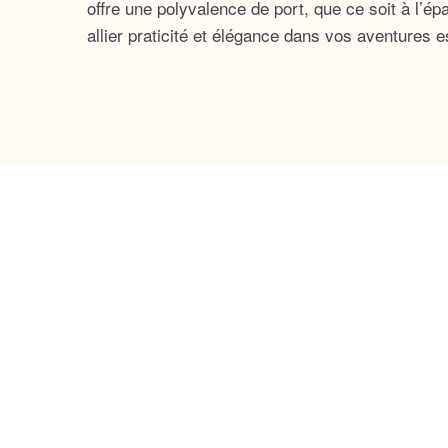
offre une polyvalence de port, que ce soit à l’ép
allier praticité et élégance dans vos aventures e
Avec un grand compartiment principal, ce sac est
crème solaire, et bien plus encore ! Vous découv
poche extérieure pour vos petits essentiels tou
brio.
Bénéficiant de couleurs vives et de motifs estiva
l’entretien, grâce à sa
qui se
matière résistante
pourrez ainsi profiter pleinement de chaque mom
Le sac à bandoulière femme style plage est le c
profiter d’une journée à la piscine. Sa concepti
end ou une apparence plus soignée. Être à la mo
En somme, ce sac à bandoulière femme style p