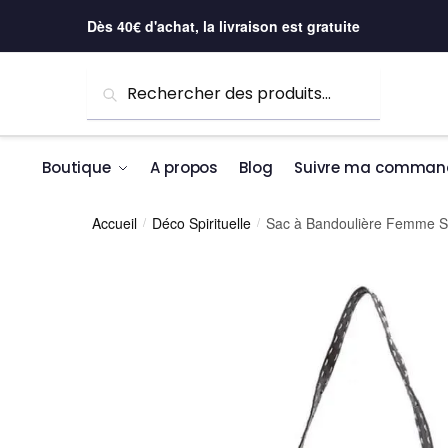
Skip to navigation
Skip to content
Dès 40€ d'achat, la livraison est gratuite
Recherche pour :
Recherche
Boutique
A propos
Blog
Suivre ma comman
Accueil
Déco Spirituelle
Sac à Bandoulière Femme St
/
/