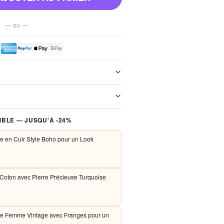
— ou —
e de notre boutique. Chaque colis est
xpédition. Aucun frais de port, jamais.
 traités de façon sécurisée. Nous
BLE — JUSQU'À -24%
PayPal et Apple Pay. Aucune donnée
nos serveurs.
e en Cuir Style Boho pour un Look
 Coton avec Pierre Précieuse Turquoise
re Femme Vintage avec Franges pour un