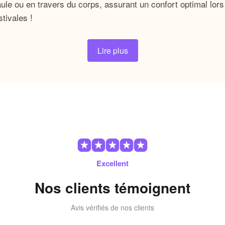
aule ou en travers du corps, assurant un confort optimal lors
stivales !
 idéal pour ranger tous vos indispensables de plage, tels que
Lire plus
rirez également une poche zippée à l’intérieur pour garder v
jours à portée de main. Ce sac à bandoulière femme style pl
ux, il incarnent une esthétique fraîche et joyeuse qui attire
 nettoie facilement d’un simple coup de chiffon humide, le ga
ent sans souci de salissures !
hoix parfait pour une journée de détente sur le sable doré,
Excellent
on polyvalente lui permet de s’adapter à toutes vos occasion
Nos clients témoignent
de n’a jamais été aussi simple !
Avis vérifiés de nos clients
lage est un
et
accessoire de mode fonctionnel
esthétique