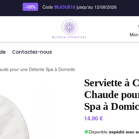
-10%
Code
BIJOUX10
jusqu'au 12/08/2026
Mon
de
Contactez-nous
aude pour une Détente Spa à Domicile
Serviette à 
Chaude pour
Spa à Domic
14.90
€
Disponible |
expédié avec s