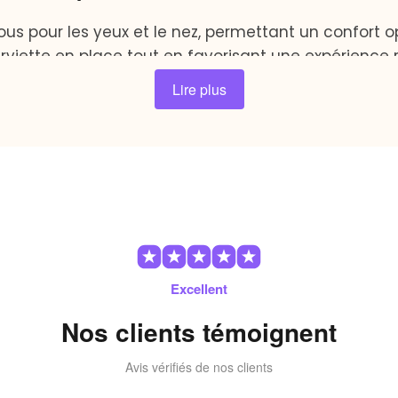
us pour les yeux et le nez, permettant un confort o
erviette en place tout en favorisant une expérience 
sanguin et prépare votre peau à l’hydratation
Lire plus
routine quotidienne avec des bienfaits dignes d’un s
aiment pas ordinaire. Grâce à son design unique en forme ro
e soin. Que ce soit le soir pour vous détendre après une lon
accessoire deviendra vite indispensable dans votre routine.
ression dans cette
ouvre u
serviette à compression chaude
Excellent
lle revitalise et rafraîchit votre peau, la rendant douce et s
 à recevoir tous les bienfaits de vos produits de soin et d’hy
Nos clients témoignent
es secrets de beauté des personnes recherchant une routine ef
t de luxe; il vous suffit d’allumer votre
serviette à compre
Avis vérifiés de nos clients