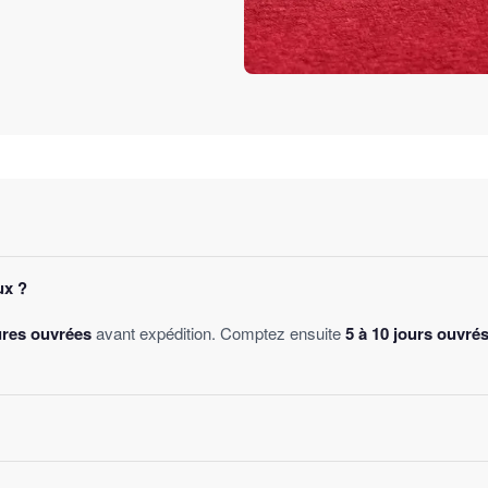
ux ?
ures ouvrées
avant expédition. Comptez ensuite
5 à 10 jours ouvré
des
, sans montant minimum d'achat. Votre bijou part sous 24 à 48 he