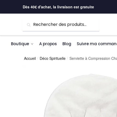
Skip to navigation
Skip to content
Dès 40€ d'achat, la livraison est gratuite
Recherche pour :
Recherche
Boutique
A propos
Blog
Suivre ma comman
Accueil
Déco Spirituelle
Serviette à Compression Ch
/
/