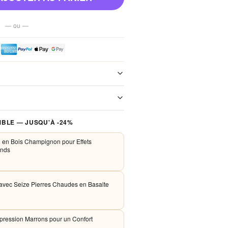
— ou —
e de notre boutique. Chaque colis est
xpédition. Aucun frais de port, jamais.
 traités de façon sécurisée. Nous
BLE — JUSQU'À -24%
PayPal et Apple Pay. Aucune donnée
nos serveurs.
 en Bois Champignon pour Effets
onds
e avec Seize Pierres Chaudes en Basalte
pression Marrons pour un Confort