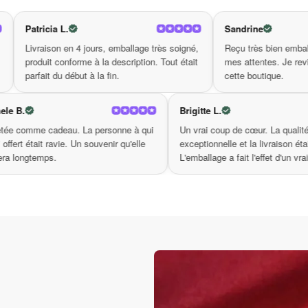
Sandrine
jours, emballage très soigné,
Reçu très bien emballé. La qualité dépass
e à la description. Tout était
mes attentes. Je reviendrai commander su
 à la fin.
cette boutique.
Michele B.
Brigitte L.
ès la
Achetée comme cadeau. La personne à qui
Un vrai co
aiment du
je l'ai offert était ravie. Un souvenir qu'elle
exceptionne
gardera longtemps.
L'emballage