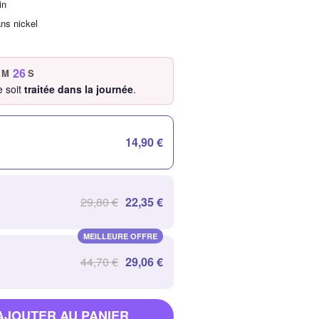
in
ans nickel
25
M
S
 soit
traitée dans la journée
.
14,90 €
29,80 €
22,35 €
MEILLEURE OFFRE
44,70 €
29,06 €
AJOUTER AU PANIER