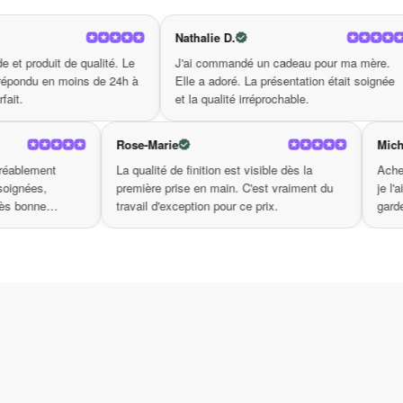
Nathalie D.
Patricia L.
é. Le
J'ai commandé un cadeau pour ma mère.
Livraison en 4 
24h à
Elle a adoré. La présentation était soignée
produit conform
et la qualité irréprochable.
parfait du début
oise
Rose-Marie
lité du produit m'a agréablement
La qualité de finition est visible d
se. Les finitions sont soignées,
première prise en main. C'est vr
allage est premium. Très bonne
travail d'exception pour ce prix.
ue.