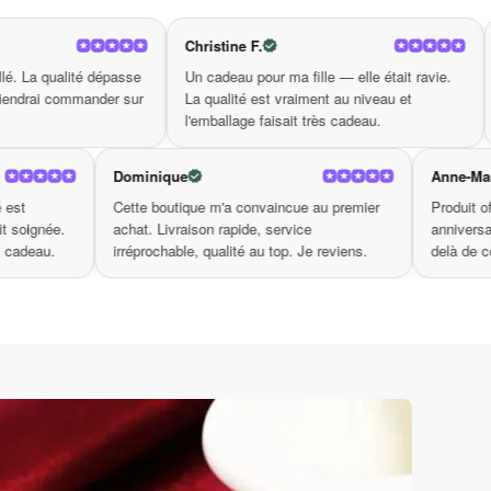
Christine F.
Valerie M.
e
Un cadeau pour ma fille — elle était ravie.
Produit conforme, li
r
La qualité est vraiment au niveau et
redire. C'est rare d
l'emballage faisait très cadeau.
aussi sérieuse. Mer
Dominique
up de cœur. La qualité est
Cette boutique m'a convaincue au pre
lle et la livraison était soignée.
achat. Livraison rapide, service
 a fait l'effet d'un vrai cadeau.
irréprochable, qualité au top. Je revie