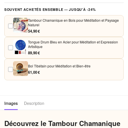
Vos paiements sont chiffrés et traités de façon sécurisée. Nous
SOUVENT ACHETÉS ENSEMBLE — JUSQU'À -24%
acceptons Visa, Mastercard, PayPal et Apple Pay. Aucune donnée
bancaire n'est conservée sur nos serveurs.
Tambour Chamanique en Bois pour Méditation et Paysage
Naturel
54,90 €
Tongue Drum Bleu en Acier pour Méditation et Expression
Artistique
89,90 €
Bol Tibétain pour Méditation et Bien-être
61,00 €
Images
Description
Découvrez le Tambour Chamanique