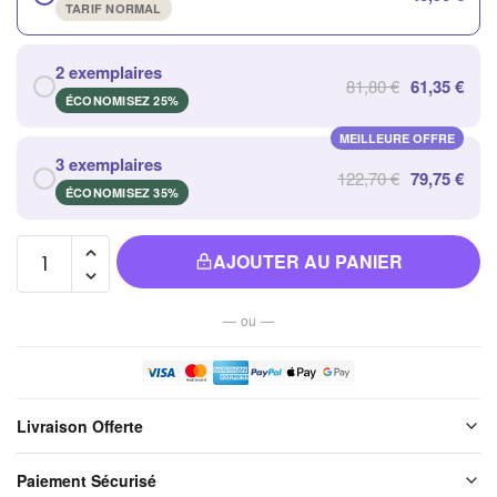
TARIF NORMAL
2 exemplaires
81,80 €
61,35 €
ÉCONOMISEZ 25%
MEILLEURE OFFRE
3 exemplaires
122,70 €
79,75 €
ÉCONOMISEZ 35%
quantité de
AJOUTER AU PANIER
Tambour
Chamanique
— ou —
Peinture
Spirituelle
pour
Méditation
Livraison Offerte
Apaisante
Livraison offerte sur l'ensemble de notre boutique. Chaque colis est
Paiement Sécurisé
soigneusement emballé avant expédition. Aucun frais de port, jamais.