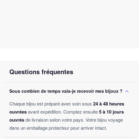
parcours spirituel. Éveillez votre âme avec le Tambour
Chamanique Peinture Spirituelle et laissez l’harmonie opérer !
SONORITÉS
Chaque tambour joue sa propre partition et fera résonner
harmonieusement votre esprit avec ce qui vous entoure. Voici un
extrait :
Questions fréquentes
Sous combien de temps vais-je recevoir mes bijoux ?
Chaque bijou est préparé avec soin sous
24 à 48 heures
ouvrées
avant expédition. Comptez ensuite
5 à 10 jours
ouvrés
de livraison selon votre pays. Votre bijou voyage
dans un emballage protecteur pour arriver intact.