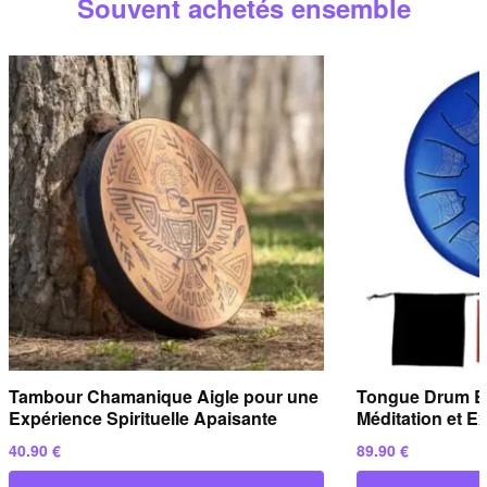
Souvent achetés ensemble
répondons sous
24 heures ouvrées
.
Tambour Chamanique Aigle pour une
Tongue Drum Bl
Expérience Spirituelle Apaisante
Méditation et E
40.90
€
89.90
€