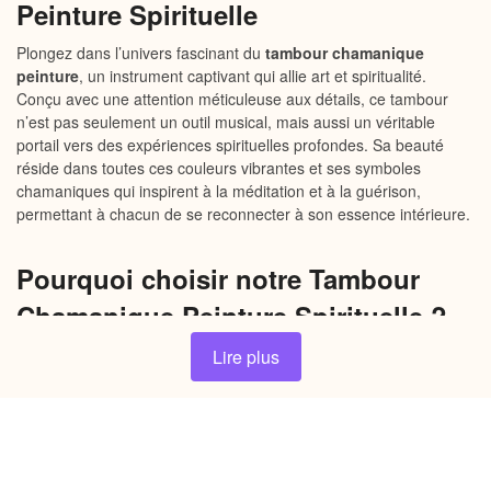
Peinture Spirituelle
Plongez dans l’univers fascinant du
tambour chamanique
peinture
, un instrument captivant qui allie art et spiritualité.
Conçu avec une attention méticuleuse aux détails, ce tambour
n’est pas seulement un outil musical, mais aussi un véritable
portail vers des expériences spirituelles profondes. Sa beauté
réside dans toutes ces couleurs vibrantes et ses symboles
chamaniques qui inspirent à la méditation et à la guérison,
permettant à chacun de se reconnecter à son essence intérieure.
Pourquoi choisir notre Tambour
Chamanique Peinture Spirituelle ?
Lire plus
Confection artisanale unique
: Chaque tambour est
peint à la main par des artisans spécialisés, ce qui en fait
un produit unique et inimitable numériquement.
Connectez-vous à votre esprit
: Grâce à ses sons
apaisants, ce tambour vous aide à atteindre un état
méditatif, favorisant ainsi la spiritualité et l’introspection.