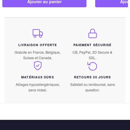
Ajouter au panier
Ajou
LIVRAISON OFFERTE
PAIEMENT SÉCURISÉ
Gratuite en France, Belgique,
CB, PayPal, 3D Secure &
Suisse et Canada.
SSL.
MATÉRIAUX SÛRS
RETOURS 30 JOURS
Alliages hypoallergéniques,
Satisfait ou remboursé, sans
sans nickel.
question.