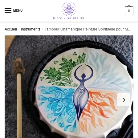
Skip to navigation
Skip to content
MENU
0
Accueil
Instruments
Tambour Chamanique Peinture Spirituelle pour Méditation Apaisante
/
/