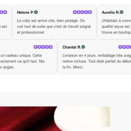
détail est pensé pour embellir vos nuits tout en
Aurelie R.
n et transformez votre espace en un havre de
tive de la
vous
rrivé vite, bien protégé. On
J'hésitais à commander en ligne mais la
pierre précieuse turquoise
uite que c'est du travail soigné
qualité reçue est supérieure à ce qu'on
el.
trouve en boutique.
Sylvie T.
Chantal R.
à la
Je cherchais un cadeau unique. Cette
Livraison en 4 j
on
boutique a exactement ce qu'il faut. Ma
notice incluse. T
mère était aux anges.
la fin. Merci.