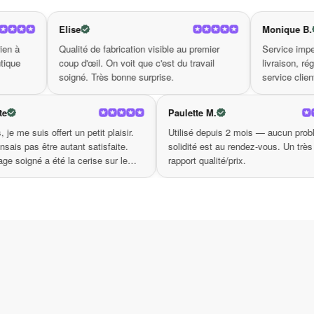
Ajoutez une petite touche de magie à votre décor
Monique B.
enrichissant votre routine nocturne. N’attendez
paix! Ce n’est pas juste un objet, mais un vérita
e fabrication visible au premier
Service impeccable. J'ai eu un souc
l. On voit que c'est du travail
livraison, réglé immédiatement par l
enveloppent, vous offrant confort et bonheur nuit
rès bonne surprise.
service client. Je recommande.
Georgette
Paulette M.
ité est
À 70 ans, je me suis offert un petit plaisir.
Utilisé dep
 Je
Je ne pensais pas être autant satisfaite.
solidité est
L'emballage soigné a été la cerise sur le
rapport quali
gâteau.