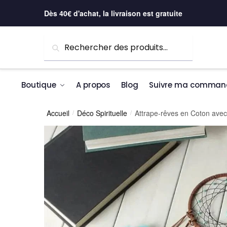
Skip to navigation
Skip to content
Dès 40€ d'achat, la livraison est gratuite
Recherche pour :
Recherche
Boutique
A propos
Blog
Suivre ma comman
Accueil
Déco Spirituelle
Attrape-rêves en Coton avec
/
/