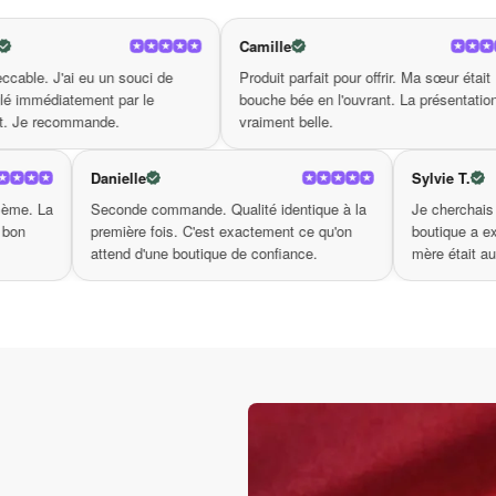
ation intérieure avec cet attrape-rêves majestueux. Chaque 
Camille
Helene P.
 plus pour inviter cette pièce merveilleuse dans votre maiso
ble gardien de votre sommeil. Que la beauté et l’énergie posi
i de
Produit parfait pour offrir. Ma sœur était
Le colis est a
e
bouche bée en l'ouvrant. La présentation est
voit tout de s
 après nuit!
vraiment belle.
et professionn
Danielle
uis 2 mois — aucun problème. La
Seconde commande. Qualité identique 
 au rendez-vous. Un très bon
première fois. C'est exactement ce qu'
té/prix.
attend d'une boutique de confiance.