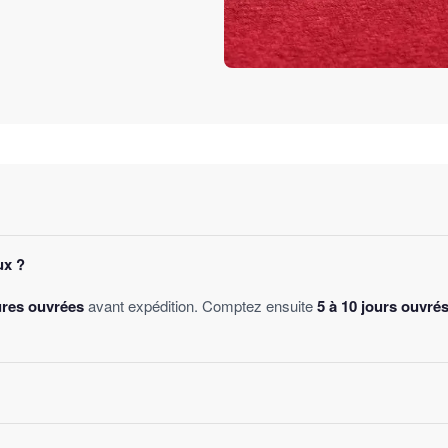
ux ?
ures ouvrées
avant expédition. Comptez ensuite
5 à 10 jours ouvré
des
, sans montant minimum d'achat. Votre bijou part sous 24 à 48 he