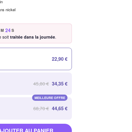
in
ans nickel
23
M
S
 soit
traitée dans la journée
.
22,90 €
45,80 €
34,35 €
MEILLEURE OFFRE
68,70 €
44,65 €
AJOUTER AU PANIER