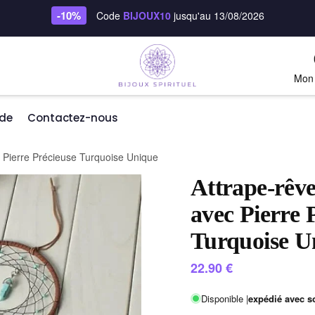
-10%
Code
BIJOUX10
jusqu'au 13/08/2026
Mon
de
Contactez-nous
 Pierre Précieuse Turquoise Unique
Attrape-rêv
avec Pierre 
Turquoise U
22.90
€
Disponible |
expédié avec s