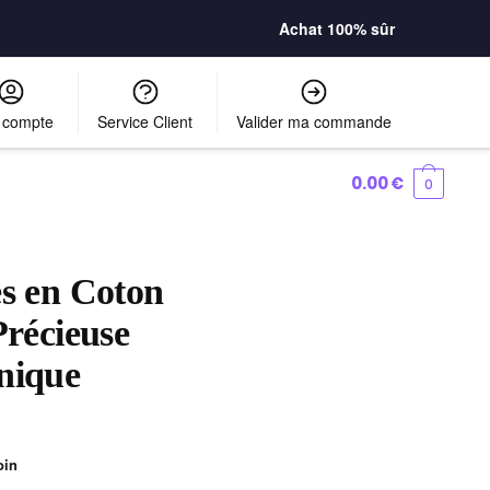
Achat 100% sûr
 compte
Service Client
Valider ma commande
0.00
€
0
es en Coton
Précieuse
nique
oin