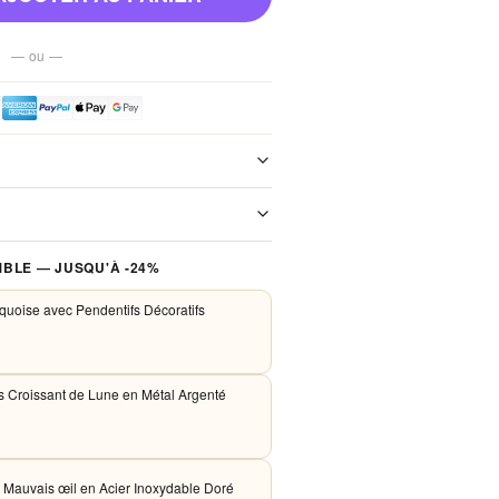
— ou —
e de notre boutique. Chaque colis est
xpédition. Aucun frais de port, jamais.
 traités de façon sécurisée. Nous
BLE — JUSQU'À -24%
PayPal et Apple Pay. Aucune donnée
nos serveurs.
rquoise avec Pendentifs Décoratifs
es Croissant de Lune en Métal Argenté
 Mauvais œil en Acier Inoxydable Doré