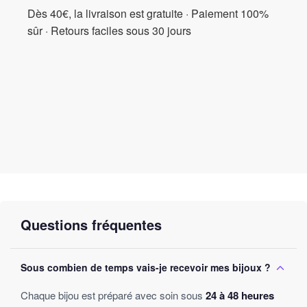
Dès 40€, la livraison est gratuite · Paiement 100%
Incorporez ce bracelet à votre style dès aujourd’hui et marchez
sûr · Retours faciles sous 30 jours
sous le ciel étoilé avec une élégance renouvelée. Faites briller
votre cheville tout en affirmant votre personnalité avec ce
magnifique bracelet, intemporel et chic à la fois !
Questions fréquentes
Sous combien de temps vais-je recevoir mes bijoux ?
Chaque bijou est préparé avec soin sous
24 à 48 heures