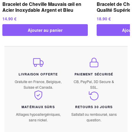
Bracelet de Cheville Mauvais œil en
Bracelet de Che
Acier Inoxydable Argent et Bleu
Qualité Supéri
14.90
€
18.90
€
Ajouter au panier
Ajou
LIVRAISON OFFERTE
PAIEMENT SÉCURISÉ
Gratuite en France, Belgique,
CB, PayPal, 3D Secure &
Suisse et Canada.
SSL.
MATÉRIAUX SÛRS
RETOURS 30 JOURS
Alliages hypoallergéniques,
Satisfait ou remboursé, sans
sans nickel.
question.