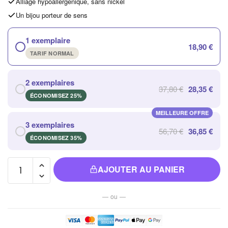
Alliage hypoallergénique, sans nickel
Un bijou porteur de sens
1 exemplaire
18,90 €
TARIF NORMAL
2 exemplaires
37,80 €
28,35 €
ÉCONOMISEZ 25%
MEILLEURE OFFRE
3 exemplaires
56,70 €
36,85 €
ÉCONOMISEZ 35%
quantité
AJOUTER AU PANIER
de
Bracelet
— ou —
de
Cheville
Argent et