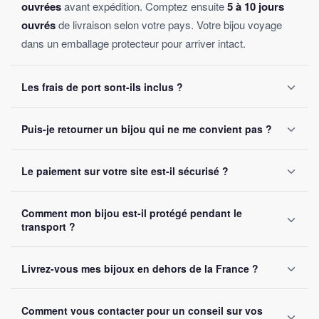
ouvrées
avant expédition. Comptez ensuite
5 à 10 jours
ouvrés
de livraison selon votre pays. Votre bijou voyage
dans un emballage protecteur pour arriver intact.
Les frais de port sont-ils inclus ?
Oui, la livraison est
offerte sur toutes les commandes
,
Puis-je retourner un bijou qui ne me convient pas ?
sans montant minimum d'achat. Votre bijou part sous 24 à
48 heures ouvrées.
Oui, vous disposez de
30 jours
après réception pour nous
Le paiement sur votre site est-il sécurisé ?
le retourner. Remboursement intégral garanti, sans
question posée.
Oui, toutes nos transactions sont protégées par
cryptage
Comment mon bijou est-il protégé pendant le
SSL
. Nous acceptons Visa, Mastercard, PayPal et Apple
transport ?
Pay. Vos données bancaires ne sont jamais stockées sur
notre site.
Chaque bijou est emballé avec soin dans un
colis
Livrez-vous mes bijoux en dehors de la France ?
renforcé
. Un numéro de suivi vous est envoyé par e-mail
dès l'expédition.
Oui, nous livrons gratuitement en
France, Belgique,
Comment vous contacter pour un conseil sur vos
Suisse et Canada
. Comptez 5 à 10 jours ouvrés selon la