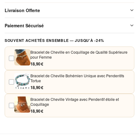
Or avec
Livraison Offerte
Pendentif
étoile
Livraison offerte sur l'ensemble de notre boutique. Chaque colis est
Paiement Sécurisé
soigneusement emballé avant expédition. Aucun frais de port, jamais.
Fabriqué
à Partir
Vos paiements sont chiffrés et traités de façon sécurisée. Nous
SOUVENT ACHETÉS ENSEMBLE — JUSQU'À -24%
D'alliage
acceptons Visa, Mastercard, PayPal et Apple Pay. Aucune donnée
bancaire n'est conservée sur nos serveurs.
Bracelet de Cheville en Coquillage de Qualité Supérieure
pour Femme
18,90 €
Bracelet de Cheville Bohémien Unique avec Pendentifs
Tortue
18,90 €
Bracelet de Cheville Vintage avec Pendentif étoile et
Coquillage
18,90 €