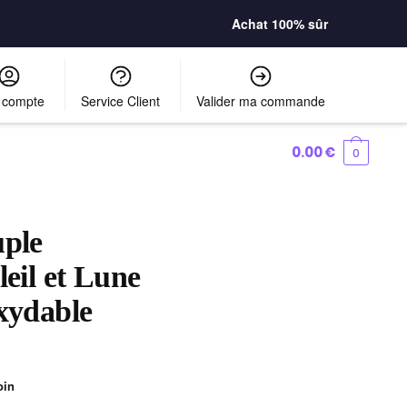
Achat 100% sûr
 compte
Service Client
Valider ma commande
0.00
€
0
uple
leil et Lune
xydable
oin