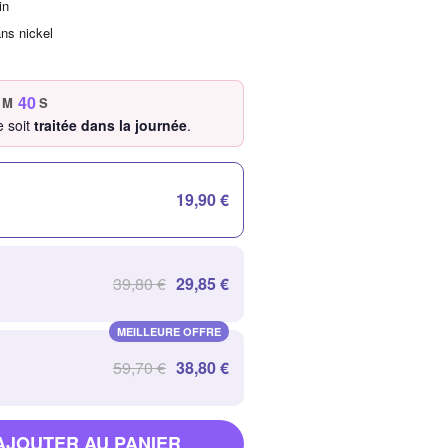
in
ans nickel
40
M
S
 soit
traitée dans la journée
.
19,90 €
39,80 €
29,85 €
MEILLEURE OFFRE
59,70 €
38,80 €
AJOUTER AU PANIER