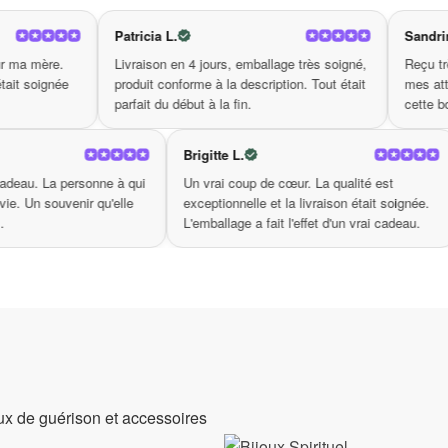
exprimez votre passion et votre dévotion, et faites briller vo
Patricia L.
Sandrine
Livraison en 4 jours, emballage très soigné,
Reçu très bien emballé.
produit conforme à la description. Tout était
mes attentes. Je revie
parfait du début à la fin.
cette boutique.
ichele B.
Brigitte L.
chetée comme cadeau. La personne à qui
Un vrai coup de cœur. La qual
 l'ai offert était ravie. Un souvenir qu'elle
exceptionnelle et la livraison 
rdera longtemps.
L'emballage a fait l'effet d'un
aux de guérison et accessoires