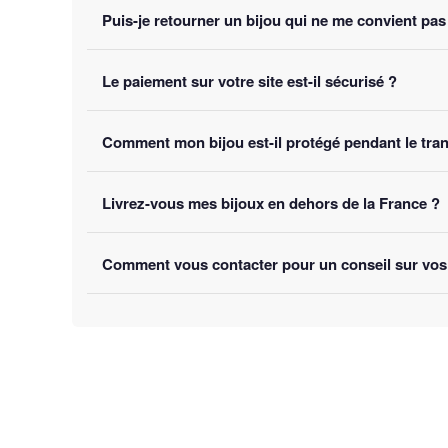
Oui, la livraison est
offerte sur toutes les comman
Puis-je retourner un bijou qui ne me convient pas
Oui, vous disposez de
30 jours
après réception pour
Le paiement sur votre site est-il sécurisé ?
Oui, toutes nos transactions sont protégées par
cryp
Comment mon bijou est-il protégé pendant le tra
notre site.
Chaque bijou est emballé avec soin dans un
colis re
Livrez-vous mes bijoux en dehors de la France ?
Oui, nous livrons gratuitement en
France, Belgique,
Comment vous contacter pour un conseil sur vos
Vous pouvez nous contacter par e-mail à
contact@bi