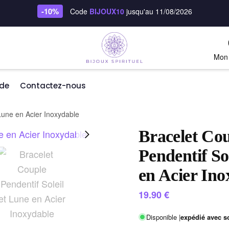
-10%
Code
BIJOUX10
jusqu'au 11/08/2026
Mon
de
Contactez-nous
 Lune en Acier Inoxydable
Bracelet Co
Pendentif So
en Acier Ino
19.90
€
Disponible |
expédié avec s