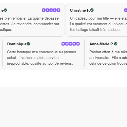
tre relation d’une lumière nouvelle!
e
Christine F.
 La qualité dépasse
Un cadeau pour ma fille — elle était ravie.
P
ndrai commander sur
La qualité est vraiment au niveau et
r
l'emballage faisait très cadeau.
Dominique
Anne-
ité est
Cette boutique m'a convaincue au premier
Produi
était soignée.
achat. Livraison rapide, service
annive
 vrai cadeau.
irréprochable, qualité au top. Je reviens.
delà d
ligne.