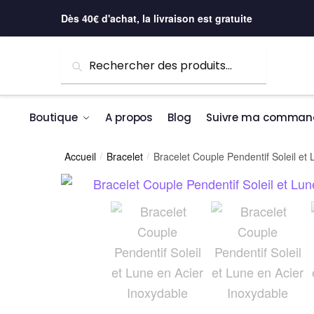
Skip to navigation
Skip to content
Dès 40€ d'achat, la livraison est gratuite
Recherche pour :
Recherche
Boutique
A propos
Blog
Suivre ma comman
Accueil
Bracelet
Bracelet Couple Pendentif Soleil et
/
/