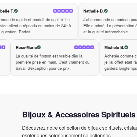
chérirez ensemble au fil des ans. Avec ce bijou, 
Nathalie D.
 produit de qualité. Le
J'ai commandé un cadeau pour ma mère.
épondu en moins de 24h à
Elle a adoré. La présentation était soignée
t.
et la qualité irréprochable.
Rose-Marie
M
a agréablement
La qualité de finition est visible dès la
A
ont soignées,
première prise en main. C'est vraiment du
je
. Très bonne
travail d'exception pour ce prix.
ga
Bijoux & Accessoires Spirituels
Découvrez notre collection de bijoux spirituels, crist
ésotériques soigneusement sélectionnés.