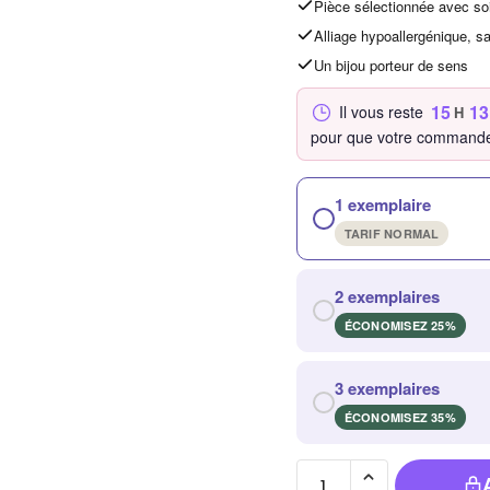
Pièce sélectionnée avec so
Alliage hypoallergénique, s
Un bijou porteur de sens
15
13
Il vous reste
H
pour que votre commande
1 exemplaire
TARIF NORMAL
2 exemplaires
ÉCONOMISEZ 25%
3 exemplaires
ÉCONOMISEZ 35%
quantité