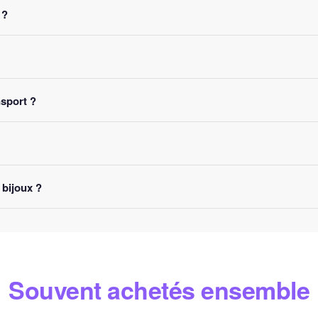
des
, sans montant minimum d'achat. Votre bijou part sous 24 à 48 he
 ?
 nous le retourner. Remboursement intégral garanti, sans question p
tage SSL
. Nous acceptons Visa, Mastercard, PayPal et Apple Pay. 
nsport ?
nforcé
. Un numéro de suivi vous est envoyé par e-mail dès l'expéditi
 Suisse et Canada
. Comptez 5 à 10 jours ouvrés selon la destination
 bijoux ?
joux-spirituel.com
ou via notre
formulaire de contact
. Nous répon
Souvent achetés ensemble