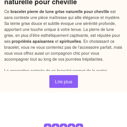
naturelle pour cheville
Ce
bracelet pierre de lune grise naturelle pour cheville
est
sans conteste une pièce maîtresse qui allie élégance et mystère.
Sa teinte grise douce et subtile évoque une sérénité profonde,
apportant une touche unique à votre tenue. La pierre de lune
grise, en plus d’être esthétiquement captivante, est réputée pour
ses
propriétés apaisantes
et
spirituelles
. En choisissant ce
bracelet, vous ne vous contentez pas de l’accessoire parfait, mais
vous vous offrez aussi un compagnon chic pour vous
accompagner tout au long de vos journées trépidantes.
La conception soignée de ce bracelet permet de le porter
confortablement autour de la cheville, avec un
fermoir
Lire plus
mousqueton
sécurisé pour un maintien optimal. Fabriqué à
partir de
silver sterling 925
, chaque chaîne est polie à la main
pour garantir un
fini brillant
et
durable
. Ce mariage harmonieux
de matériaux de qualité vous assure non seulement un look
inégalé, mais aussi une longévité qui traversera les saisons.
Pourquoi choisir notre bracelet