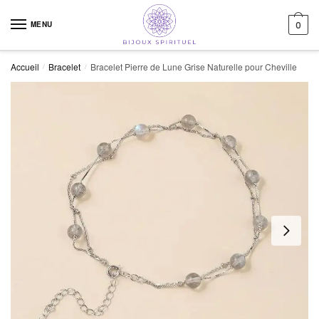
Skip to navigation
Skip to content
MENU
0
Accueil
Bracelet
Bracelet Pierre de Lune Grise Naturelle pour Cheville
/
/