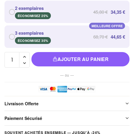
2 exemplaires
45,80 €
34,35 €
ÉCONOMISEZ 25%
MEILLEURE OFFRE
3 exemplaires
68,70 €
44,65 €
ÉCONOMISEZ 35%
quantité
AJOUTER AU PANIER
de
Bracelet
— ou —
Pierre
de Lune
Grise
Naturelle
Livraison Offerte
pour
Cheville
Livraison offerte sur l'ensemble de notre boutique. Chaque colis est
Paiement Sécurisé
soigneusement emballé avant expédition. Aucun frais de port, jamais.
Vos paiements sont chiffrés et traités de façon sécurisée. Nous
SOUVENT ACHETÉS ENSEMBLE — JUSQU'À -24%