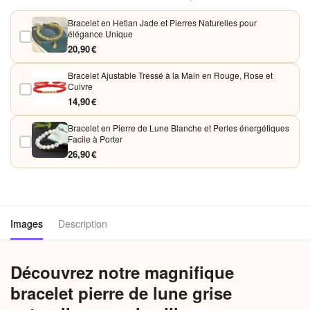
acceptons Visa, Mastercard, PayPal et Apple Pay. Aucune donnée
bancaire n'est conservée sur nos serveurs.
Bracelet en Hetian Jade et Pierres Naturelles pour
élégance Unique
20,90 €
Bracelet Ajustable Tressé à la Main en Rouge, Rose et
Cuivre
14,90 €
Bracelet en Pierre de Lune Blanche et Perles énergétiques
Facile à Porter
26,90 €
Images
Description
Découvrez notre magnifique
bracelet pierre de lune grise