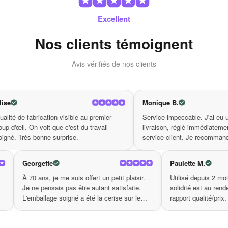
pierre de lune grise naturelle pour
Excellent
cheville
Nos clients témoignent
Unique : Chaque bracelet est fait à la main avec des
pierres semi-précieuses naturelles, rendant chaque pièce
Avis vérifiés de nos clients
véritablement
unique
.
Spiritualité : La pierre de lune grise est célèbre pour ses
propriétés spirituelles
, favorisant la paix intérieure et
Monique B.
l’équilibre émotionnel.
e fabrication visible au premier
Service impeccable. J'ai eu un souci
Personnalisation : Portez-le seul pour une touche
l. On voit que c'est du travail
livraison, réglé immédiatement par le
discrète ou associez-le à d’autres bracelets pour créer un
rès bonne surprise.
service client. Je recommande.
style personnel
qui vous ressemble.
Accessibilité : Ce bijou élégant est également très
Georgette
Paulette M
abordable, ce qui en fait un cadeau réfléchi pour vos
proches ou un bien-être pour vous-même.
ité est
À 70 ans, je me suis offert un petit plaisir.
Utilisé dep
Imaginez-vous portant ce
bracelet pierre de lune grise
 Je
Je ne pensais pas être autant satisfaite.
solidité es
naturelle
, attirant tous les regards et suscitant l’admiration. Que
L'emballage soigné a été la cerise sur le
rapport qual
ce soit pour une occasion spéciale ou pour égayer votre
gâteau.
quotidien, ce bracelet s’accorde parfaitement avec n’importe quel