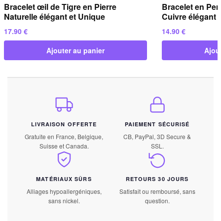
Bracelet œil de Tigre en Pierre
Bracelet en Per
Naturelle élégant et Unique
Cuivre élégant 
17.90
€
14.90
€
Ajouter au panier
Ajou
LIVRAISON OFFERTE
PAIEMENT SÉCURISÉ
Gratuite en France, Belgique,
CB, PayPal, 3D Secure &
Suisse et Canada.
SSL.
MATÉRIAUX SÛRS
RETOURS 30 JOURS
Alliages hypoallergéniques,
Satisfait ou remboursé, sans
sans nickel.
question.