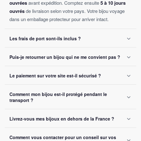
ouvrées
avant expédition. Comptez ensuite
5 à 10 jours
ouvrés
de livraison selon votre pays. Votre bijou voyage
dans un emballage protecteur pour arriver intact.
Les frais de port sont-ils inclus ?
Oui, la livraison est
offerte sur toutes les commandes
,
Puis-je retourner un bijou qui ne me convient pas ?
sans montant minimum d'achat. Votre bijou part sous 24 à
48 heures ouvrées.
Oui, vous disposez de
30 jours
après réception pour nous
Le paiement sur votre site est-il sécurisé ?
le retourner. Remboursement intégral garanti, sans
question posée.
Oui, toutes nos transactions sont protégées par
cryptage
Comment mon bijou est-il protégé pendant le
SSL
. Nous acceptons Visa, Mastercard, PayPal et Apple
transport ?
Pay. Vos données bancaires ne sont jamais stockées sur
notre site.
Chaque bijou est emballé avec soin dans un
colis
Livrez-vous mes bijoux en dehors de la France ?
renforcé
. Un numéro de suivi vous est envoyé par e-mail
dès l'expédition.
Oui, nous livrons gratuitement en
France, Belgique,
Comment vous contacter pour un conseil sur vos
Suisse et Canada
. Comptez 5 à 10 jours ouvrés selon la