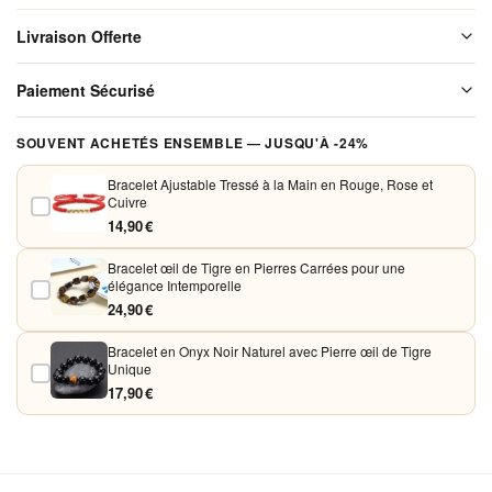
élégants
Livraison Offerte
Livraison offerte sur l'ensemble de notre boutique. Chaque colis est
Paiement Sécurisé
soigneusement emballé avant expédition. Aucun frais de port, jamais.
Vos paiements sont chiffrés et traités de façon sécurisée. Nous
SOUVENT ACHETÉS ENSEMBLE — JUSQU'À -24%
acceptons Visa, Mastercard, PayPal et Apple Pay. Aucune donnée
bancaire n'est conservée sur nos serveurs.
Bracelet Ajustable Tressé à la Main en Rouge, Rose et
Cuivre
14,90 €
Bracelet œil de Tigre en Pierres Carrées pour une
élégance Intemporelle
24,90 €
Bracelet en Onyx Noir Naturel avec Pierre œil de Tigre
Unique
17,90 €