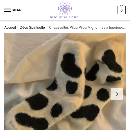
Skip to navigation
Skip to content
MENU
0
Accueil
Déco Spirituelle
Chaussettes Pilou Pilou Mignonnes à Imprimé de Vaches
/
/