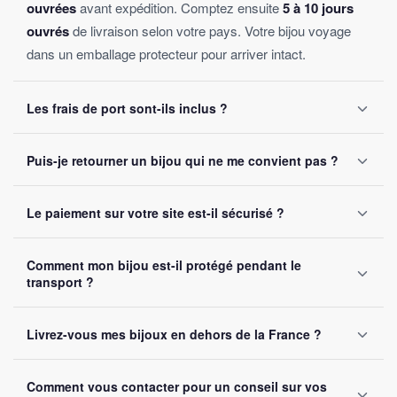
ouvrées
avant expédition. Comptez ensuite
5 à 10 jours
ouvrés
de livraison selon votre pays. Votre bijou voyage
dans un emballage protecteur pour arriver intact.
Les frais de port sont-ils inclus ?
Oui, la livraison est
offerte sur toutes les commandes
,
Puis-je retourner un bijou qui ne me convient pas ?
sans montant minimum d'achat. Votre bijou part sous 24 à
48 heures ouvrées.
Oui, vous disposez de
30 jours
après réception pour nous
Le paiement sur votre site est-il sécurisé ?
le retourner. Remboursement intégral garanti, sans
question posée.
Oui, toutes nos transactions sont protégées par
cryptage
Comment mon bijou est-il protégé pendant le
SSL
. Nous acceptons Visa, Mastercard, PayPal et Apple
transport ?
Pay. Vos données bancaires ne sont jamais stockées sur
notre site.
Chaque bijou est emballé avec soin dans un
colis
Livrez-vous mes bijoux en dehors de la France ?
renforcé
. Un numéro de suivi vous est envoyé par e-mail
dès l'expédition.
Oui, nous livrons gratuitement en
France, Belgique,
Comment vous contacter pour un conseil sur vos
Suisse et Canada
. Comptez 5 à 10 jours ouvrés selon la