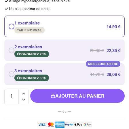
Alliage hypoallergénique, sans nickel
Un bijou porteur de sens
1 exemplaire
14,90 €
TARIF NORMAL
2 exemplaires
29,80 €
22,35 €
ÉCONOMISEZ 25%
MEILLEURE OFFRE
3 exemplaires
44,70 €
29,06 €
ÉCONOMISEZ 35%
quantité de
AJOUTER AU PANIER
Chaussettes
Pilou Pilou
— ou —
Mignonnes
à Imprimé
de Vaches