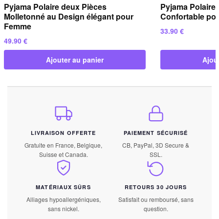
Pyjama Polaire deux Pièces
Pyjama Polaire
Molletonné au Design élégant pour
Confortable pou
Femme
33.90
€
49.90
€
Ajouter au panier
Ajou
LIVRAISON OFFERTE
PAIEMENT SÉCURISÉ
Gratuite en France, Belgique,
CB, PayPal, 3D Secure &
Suisse et Canada.
SSL.
MATÉRIAUX SÛRS
RETOURS 30 JOURS
Alliages hypoallergéniques,
Satisfait ou remboursé, sans
sans nickel.
question.