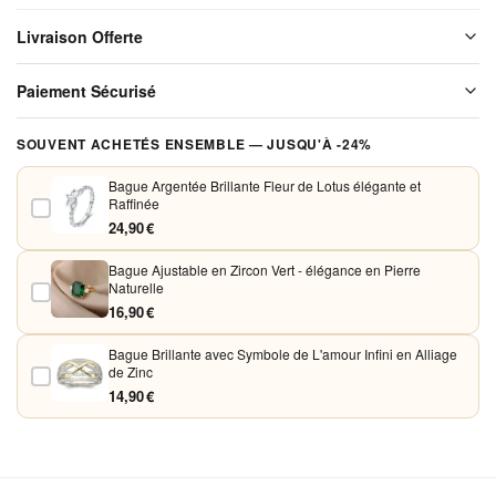
Livraison Offerte
Livraison offerte sur l'ensemble de notre boutique. Chaque colis est
Paiement Sécurisé
soigneusement emballé avant expédition. Aucun frais de port, jamais.
Vos paiements sont chiffrés et traités de façon sécurisée. Nous
SOUVENT ACHETÉS ENSEMBLE — JUSQU'À -24%
acceptons Visa, Mastercard, PayPal et Apple Pay. Aucune donnée
bancaire n'est conservée sur nos serveurs.
Bague Argentée Brillante Fleur de Lotus élégante et
Raffinée
24,90 €
Bague Ajustable en Zircon Vert - élégance en Pierre
Naturelle
16,90 €
Bague Brillante avec Symbole de L'amour Infini en Alliage
de Zinc
14,90 €