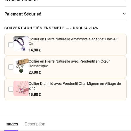
Livraison offerte sur l'ensemble de notre boutique. Chaque colis est
Paiement Sécurisé
soigneusement emballé avant expédition. Aucun frais de port, jamais.
Vos paiements sont chiffrés et traités de façon sécurisée. Nous
SOUVENT ACHETÉS ENSEMBLE — JUSQU'À -24%
acceptons Visa, Mastercard, PayPal et Apple Pay. Aucune donnée
bancaire n'est conservée sur nos serveurs.
Collier en Pierre Naturelle Améthyste élégant et Chic 45
Cm
14,90 €
Collier en Pierre Naturelle avec Pendentif en Cœur
Romantique
23,90 €
Collier D’amitié avec Pendentif Chat Mignon en Alliage de
Zinc
16,90 €
Images
Description