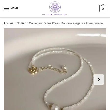
Skip to navigation
Skip to content
MENU
0
Accueil
Collier
Collier en Perles D’eau Douce – élégance Intemporelle
/
/