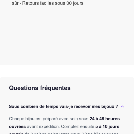
sûr · Retours faciles sous 30 jours
spécial ou que vous décidiez de vous faire plaisir, ce collier
promet d’être une pièce mémorable et adorée pour les années à
venir.
Questions fréquentes
Sous combien de temps vais-je recevoir mes bijoux ?
Chaque bijou est préparé avec soin sous
24 à 48 heures
ouvrées
avant expédition. Comptez ensuite
5 à 10 jours
de livraison selon votre pays. Votre bijou voyage