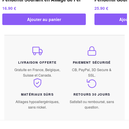
16.90
€
25.90
€
Ajouter au panier
Ajou
LIVRAISON OFFERTE
PAIEMENT SÉCURISÉ
Gratuite en France, Belgique,
CB, PayPal, 3D Secure &
Suisse et Canada.
SSL.
MATÉRIAUX SÛRS
RETOURS 30 JOURS
Alliages hypoallergéniques,
Satisfait ou remboursé, sans
sans nickel.
question.