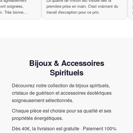
une durabilité incroyable. Sa finition sophistiquée et son fermoir
produit m'a agréablement
La qualité de finition est visible dès la
en mousqueton garantissent que le collier sera aussi sécuritaire
finitions sont soignées,
première prise en main. C'est vraiment d
st premium. Très bonne
travail d'exception pour ce prix.
qu’élégant, vous permettant de le porter en toute confiance.
Imaginez porter ce collier lors d’un événement spécial ou tout
simplement pour agrémenter votre tenue quotidienne. Il se marie
parfaitement avec d’autres bijoux si vous souhaitez créer un look
plus audacieux ou peut être porté seul pour un style plus
minimaliste. Quelle que soit votre préférence, cet accessoire
s’adapte à toutes vos envies.
Bijoux & Accessoires
Les
perles d’eau douce
ne sont pas seulement esthétiques ;
Spirituels
elles possèdent des vertus bénéfiques. En portant ce collier, vous
incorporez un trésor de paix et de sérénité dans votre vie
Découvrez notre collection de bijoux spirituels,
quotidienne. Leur pouvoir curatif est reconnu depuis des siècles,
cristaux de guérison et accessoires ésotériques
et elles sont souvent considérées comme des pierres précieuses
qui apaisent l’âme.
soigneusement sélectionnés.
Chaque pièce est choisie pour sa qualité et ses
Ne manquez pas l’occasion de posséder ce magnifique
collier en
perles d’eau douce
. Sa
beauté naturelle
combinée à un
propriétés énergétiques.
design élégant
fait de ce bijou un incontournable pour toute
Dès 40€, la livraison est gratuite · Paiement 100%
collection de bijoux. Que vous fassiez un cadeau à quelqu’un de