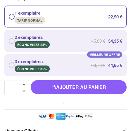
1 exemplaire
22,90 €
TARIF NORMAL
2 exemplaires
45,80 €
34,35 €
ÉCONOMISEZ 25%
MEILLEURE OFFRE
3 exemplaires
68,70 €
44,65 €
ÉCONOMISEZ 35%
quantité de
AJOUTER AU PANIER
Collier en
Perles
— ou —
D'eau
Douce -
élégance
Intemporelle
Livraison Offerte