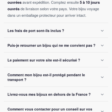
ouvrées
avant expédition. Comptez ensuite
5 à 10 jours
ouvrés
de livraison selon votre pays. Votre bijou voyage
dans un emballage protecteur pour arriver intact.
Les frais de port sont-ils inclus ?
Oui, la livraison est
offerte sur toutes les commandes
,
Puis-je retourner un bijou qui ne me convient pas ?
sans montant minimum d'achat. Votre bijou part sous 24 à
48 heures ouvrées.
Oui, vous disposez de
30 jours
après réception pour nous
Le paiement sur votre site est-il sécurisé ?
le retourner. Remboursement intégral garanti, sans
question posée.
Oui, toutes nos transactions sont protégées par
cryptage
Comment mon bijou est-il protégé pendant le
SSL
. Nous acceptons Visa, Mastercard, PayPal et Apple
transport ?
Pay. Vos données bancaires ne sont jamais stockées sur
notre site.
Chaque bijou est emballé avec soin dans un
colis
Livrez-vous mes bijoux en dehors de la France ?
renforcé
. Un numéro de suivi vous est envoyé par e-mail
dès l'expédition.
Oui, nous livrons gratuitement en
France, Belgique,
Comment vous contacter pour un conseil sur vos
Suisse et Canada
. Comptez 5 à 10 jours ouvrés selon la