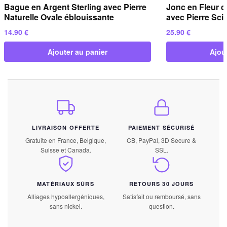
Bague en Argent Sterling avec Pierre
Jonc en Fleur d
Naturelle Ovale éblouissante
avec Pierre Scin
14.90
€
25.90
€
Ajouter au panier
Ajou
LIVRAISON OFFERTE
PAIEMENT SÉCURISÉ
Gratuite en France, Belgique,
CB, PayPal, 3D Secure &
Suisse et Canada.
SSL.
MATÉRIAUX SÛRS
RETOURS 30 JOURS
Alliages hypoallergéniques,
Satisfait ou remboursé, sans
sans nickel.
question.