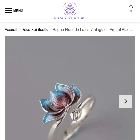
Skip to navigation
Skip to content
MENU
0
Accueil
Déco Spirituelle
Bague Fleur de Lotus Vintage en Argent Plaqué élégante et Raffinée
/
/