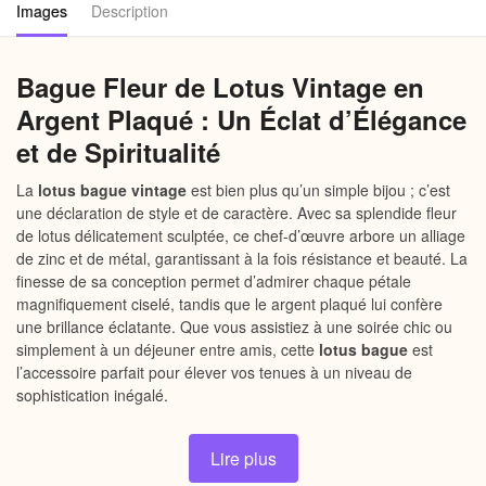
Images
Description
Bague Fleur de Lotus Vintage en
Argent Plaqué : Un Éclat d’Élégance
et de Spiritualité
La
lotus bague vintage
est bien plus qu’un simple bijou ; c’est
une déclaration de style et de caractère. Avec sa splendide fleur
de lotus délicatement sculptée, ce chef-d’œuvre arbore un alliage
de zinc et de métal, garantissant à la fois résistance et beauté. La
finesse de sa conception permet d’admirer chaque pétale
magnifiquement ciselé, tandis que le argent plaqué lui confère
une brillance éclatante. Que vous assistiez à une soirée chic ou
simplement à un déjeuner entre amis, cette
lotus bague
est
l’accessoire parfait pour élever vos tenues à un niveau de
sophistication inégalé.
Chaque regard sur cette bague rappelle la pureté et la
Lire plus
résurrection que symbolise la fleur de lotus. Non seulement elle
embellit votre main, mais elle incarne également un message