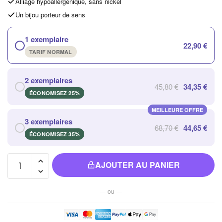
Alliage hypoallergénique, sans nickel
Un bijou porteur de sens
1 exemplaire
22,90 €
TARIF NORMAL
2 exemplaires
45,80 €
34,35 €
ÉCONOMISEZ 25%
MEILLEURE OFFRE
3 exemplaires
68,70 €
44,65 €
ÉCONOMISEZ 35%
quantité
AJOUTER AU PANIER
de
Bague
— ou —
Fleur de
Lotus
Vintage