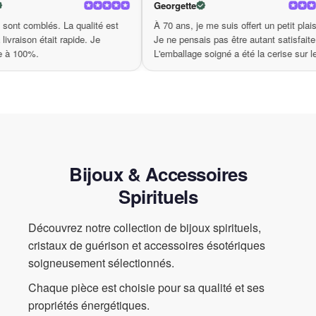
titia B.
Georgette
soit pour vous faire plaisir ou pour faire un cadeau à un être cher,
 enfants sont comblés. La qualité est
À 70 ans, je me suis offert un pe
la Bague Fleur de Lotus Vintage en Argent Plaqué fera sensation
faite et la livraison était rapide. Je
Je ne pensais pas être autant s
et deviendra un trésor inestimable. C’est la pièce parfaite qui
commande à 100%.
L'emballage soigné a été la cer
célèbrera votre personnalité et mettra en avant vos valeurs. Alors,
gâteau.
n’attendez plus ! Commandez dès maintenant et laissez-vous
charmer par la splendeur de cette bague. Chaque jour est une
nouvelle opportunité de révéler votre éclat, alors offrez-vous ce
bijou extraordinaire aujourd’hui même !
Bijoux & Accessoires
Spirituels
Découvrez notre collection de bijoux spirituels,
cristaux de guérison et accessoires ésotériques
soigneusement sélectionnés.
Chaque pièce est choisie pour sa qualité et ses
propriétés énergétiques.