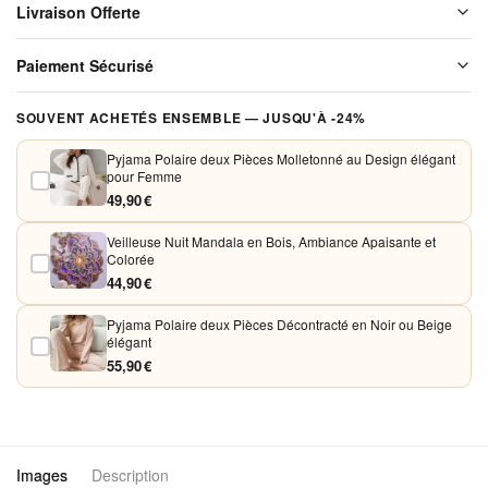
Livraison Offerte
Livraison offerte sur l'ensemble de notre boutique. Chaque colis est
Paiement Sécurisé
soigneusement emballé avant expédition. Aucun frais de port, jamais.
Vos paiements sont chiffrés et traités de façon sécurisée. Nous
SOUVENT ACHETÉS ENSEMBLE — JUSQU'À -24%
acceptons Visa, Mastercard, PayPal et Apple Pay. Aucune donnée
bancaire n'est conservée sur nos serveurs.
Pyjama Polaire deux Pièces Molletonné au Design élégant
pour Femme
49,90 €
Veilleuse Nuit Mandala en Bois, Ambiance Apaisante et
Colorée
44,90 €
Pyjama Polaire deux Pièces Décontracté en Noir ou Beige
élégant
55,90 €
Images
Description