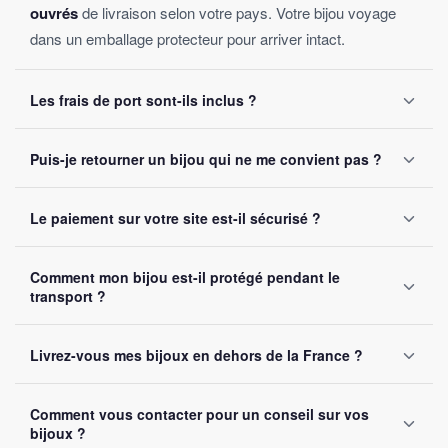
ouvrés
de livraison selon votre pays. Votre bijou voyage
dans un emballage protecteur pour arriver intact.
Les frais de port sont-ils inclus ?
Oui, la livraison est
offerte sur toutes les commandes
,
Puis-je retourner un bijou qui ne me convient pas ?
sans montant minimum d'achat. Votre bijou part sous 24 à
48 heures ouvrées.
Oui, vous disposez de
30 jours
après réception pour nous
Le paiement sur votre site est-il sécurisé ?
le retourner. Remboursement intégral garanti, sans
question posée.
Oui, toutes nos transactions sont protégées par
cryptage
Comment mon bijou est-il protégé pendant le
SSL
. Nous acceptons Visa, Mastercard, PayPal et Apple
transport ?
Pay. Vos données bancaires ne sont jamais stockées sur
notre site.
Chaque bijou est emballé avec soin dans un
colis
Livrez-vous mes bijoux en dehors de la France ?
renforcé
. Un numéro de suivi vous est envoyé par e-mail
dès l'expédition.
Oui, nous livrons gratuitement en
France, Belgique,
Comment vous contacter pour un conseil sur vos
Suisse et Canada
. Comptez 5 à 10 jours ouvrés selon la
bijoux ?
destination.