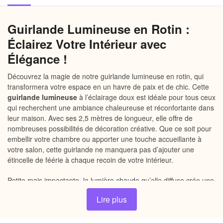
Guirlande Lumineuse en Rotin :
Éclairez Votre Intérieur avec
Élégance !
Découvrez la magie de notre guirlande lumineuse en rotin, qui
transformera votre espace en un havre de paix et de chic. Cette
guirlande lumineuse
à l’éclairage doux est idéale pour tous ceux
qui recherchent une ambiance chaleureuse et réconfortante dans
leur maison. Avec ses 2,5 mètres de longueur, elle offre de
nombreuses possibilités de décoration créative. Que ce soit pour
embellir votre chambre ou apporter une touche accueillante à
votre salon, cette guirlande ne manquera pas d’ajouter une
étincelle de féérie à chaque recoin de votre intérieur.
Petite mais impactante, la lumière chaude qu’elle diffuse crée une
atmosphère cosy parfaite pour vos soirées cocooning. Ne laissez
Lire plus
pas l’ordinaire vous envahir ; with cette magnifique guirlande,
chaque moment se transforme en souvenir inoubliable.