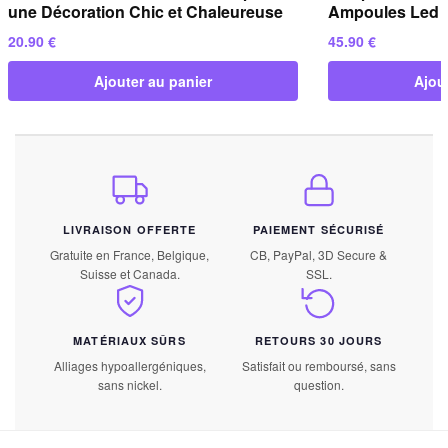
une Décoration Chic et Chaleureuse
Ampoules Led en
20.90
€
45.90
€
Ajouter au panier
Ajou
LIVRAISON OFFERTE
PAIEMENT SÉCURISÉ
Gratuite en France, Belgique,
CB, PayPal, 3D Secure &
Suisse et Canada.
SSL.
MATÉRIAUX SÛRS
RETOURS 30 JOURS
Alliages hypoallergéniques,
Satisfait ou remboursé, sans
sans nickel.
question.