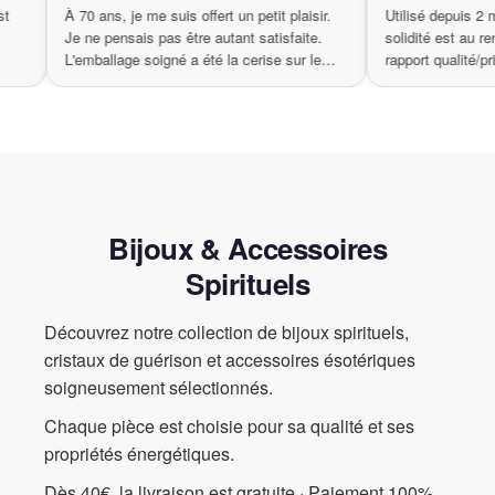
 qualité est
À 70 ans, je me suis offert un petit plaisir.
Utilis
Ajoutez également une touche d’élégance à votre décoration
apide. Je
Je ne pensais pas être autant satisfaite.
solidi
intérieure et faites-en un élément central qui suscite l’admiration
L'emballage soigné a été la cerise sur le
rapport
de vos invités.
gâteau.
N’attendez plus pour donner vie à vos envies décoratives ! Faites
de votre intérieur un lieu où il fait bon vivre, alors optez pour notre
guirlande lumineuse en rotin. Sa facilité d’utilisation, son
apparence soignée et sa lumière apaisante font d’elle un choix
incontournable. Maintenez la beauté et la chaleur de votre
maison tout en profitant de chaque instant en famille ou entre
Bijoux & Accessoires
amis. Illuminez vos soirées avec flair et classe grâce à notre
guirlande lumineuse
!
Spirituels
Découvrez notre collection de bijoux spirituels,
cristaux de guérison et accessoires ésotériques
soigneusement sélectionnés.
Chaque pièce est choisie pour sa qualité et ses
propriétés énergétiques.
Dès 40€, la livraison est gratuite · Paiement 100%