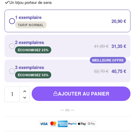
Un bijou porteur de sens
1 exemplaire
20,90 €
TARIF NORMAL
2 exemplaires
41,80 €
31,35 €
ÉCONOMISEZ 25%
MEILLEURE OFFRE
3 exemplaires
62,70 €
40,75 €
ÉCONOMISEZ 35%
quantité de
AJOUTER AU PANIER
Guirlande
Lumineuse
— ou —
en Rotin
pour une
Décoration
élégante