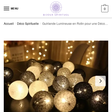
Skip to navigation
Skip to content
MENU
0
Accueil
Déco Spirituelle
Guirlande Lumineuse en Rotin pour une Décoration élégante
/
/