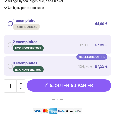
Alliage hypoallergénique, sans nickel
Un bijou porteur de sens
1 exemplaire
44,90 €
TARIF NORMAL
2 exemplaires
89,80 €
67,35 €
ÉCONOMISEZ 25%
MEILLEURE OFFRE
3 exemplaires
134,70 €
87,55 €
ÉCONOMISEZ 35%
quantité
AJOUTER AU PANIER
de
Veilleuse
— ou —
Nuit
Mandala
en Bois,