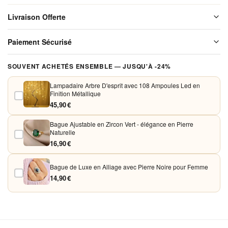
Ambiance
Livraison Offerte
Apaisante
et
Livraison offerte sur l'ensemble de notre boutique. Chaque colis est
Paiement Sécurisé
soigneusement emballé avant expédition. Aucun frais de port, jamais.
Colorée
Vos paiements sont chiffrés et traités de façon sécurisée. Nous
SOUVENT ACHETÉS ENSEMBLE — JUSQU'À -24%
acceptons Visa, Mastercard, PayPal et Apple Pay. Aucune donnée
bancaire n'est conservée sur nos serveurs.
Lampadaire Arbre D'esprit avec 108 Ampoules Led en
Finition Métallique
45,90 €
Bague Ajustable en Zircon Vert - élégance en Pierre
Naturelle
16,90 €
Bague de Luxe en Alliage avec Pierre Noire pour Femme
14,90 €