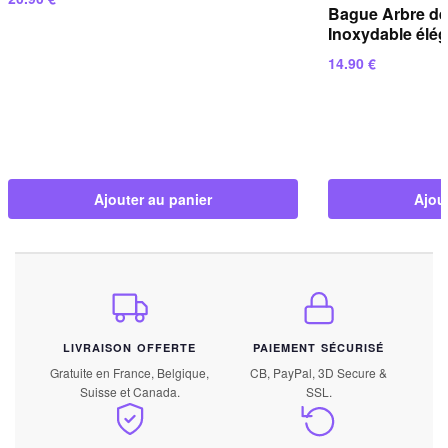
Bague Arbre de 
Inoxydable élé
14.90
€
Ajouter au panier
Ajou
LIVRAISON OFFERTE
PAIEMENT SÉCURISÉ
Gratuite en France, Belgique,
CB, PayPal, 3D Secure &
Suisse et Canada.
SSL.