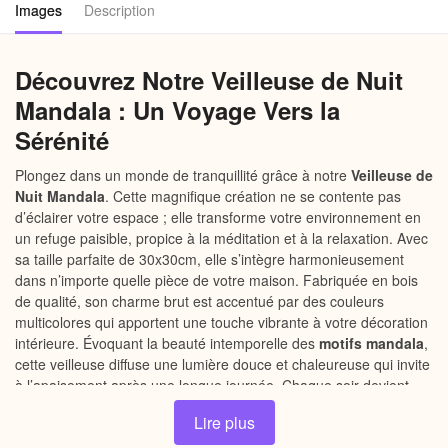
Images
Description
Découvrez Notre Veilleuse de Nuit
Mandala : Un Voyage Vers la
Sérénité
Plongez dans un monde de tranquillité grâce à notre
Veilleuse de
Nuit Mandala
. Cette magnifique création ne se contente pas
d’éclairer votre espace ; elle transforme votre environnement en
un refuge paisible, propice à la méditation et à la relaxation. Avec
sa taille parfaite de 30x30cm, elle s’intègre harmonieusement
dans n’importe quelle pièce de votre maison. Fabriquée en bois
de qualité, son charme brut est accentué par des couleurs
multicolores qui apportent une touche vibrante à votre décoration
intérieure. Évoquant la beauté intemporelle des
motifs mandala
,
cette veilleuse diffuse une lumière douce et chaleureuse qui invite
à l’apaisement après une longue journée. Chaque soir devient
ainsi une invitation à se détendre et à se recharger, idéal pour
Lire plus
celles et ceux qui cherchent à fuir le stress quotidien.