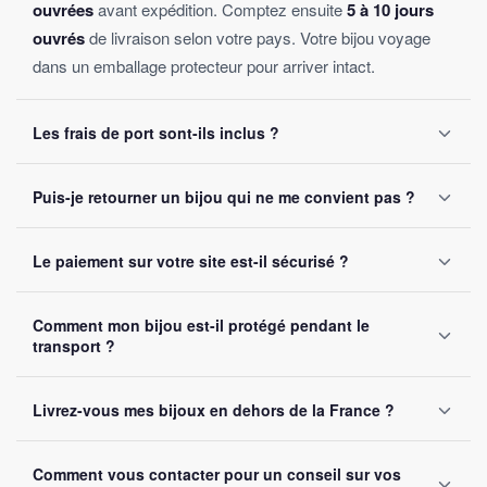
ouvrées
avant expédition. Comptez ensuite
5 à 10 jours
ouvrés
de livraison selon votre pays. Votre bijou voyage
dans un emballage protecteur pour arriver intact.
Les frais de port sont-ils inclus ?
Oui, la livraison est
offerte sur toutes les commandes
,
Puis-je retourner un bijou qui ne me convient pas ?
sans montant minimum d'achat. Votre bijou part sous 24 à
48 heures ouvrées.
Oui, vous disposez de
30 jours
après réception pour nous
Le paiement sur votre site est-il sécurisé ?
le retourner. Remboursement intégral garanti, sans
question posée.
Oui, toutes nos transactions sont protégées par
cryptage
Comment mon bijou est-il protégé pendant le
SSL
. Nous acceptons Visa, Mastercard, PayPal et Apple
transport ?
Pay. Vos données bancaires ne sont jamais stockées sur
notre site.
Chaque bijou est emballé avec soin dans un
colis
Livrez-vous mes bijoux en dehors de la France ?
renforcé
. Un numéro de suivi vous est envoyé par e-mail
dès l'expédition.
Oui, nous livrons gratuitement en
France, Belgique,
Comment vous contacter pour un conseil sur vos
Suisse et Canada
. Comptez 5 à 10 jours ouvrés selon la