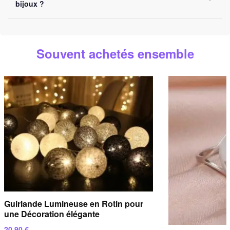
bijoux ?
destination.
Vous pouvez nous contacter par e-mail à
contact@bijoux-
spirituel.com
ou via notre
formulaire de contact
. Nous
Souvent achetés ensemble
répondons sous
24 heures ouvrées
.
Guirlande Lumineuse en Rotin pour
une Décoration élégante
20.90
€