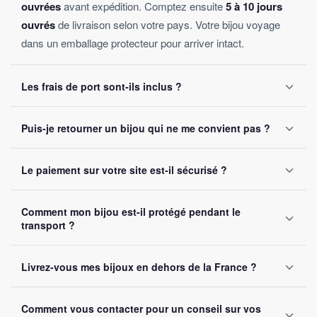
ouvrées
avant expédition. Comptez ensuite
5 à 10 jours
ouvrés
de livraison selon votre pays. Votre bijou voyage
dans un emballage protecteur pour arriver intact.
Les frais de port sont-ils inclus ?
Oui, la livraison est
offerte sur toutes les commandes
,
Puis-je retourner un bijou qui ne me convient pas ?
sans montant minimum d'achat. Votre bijou part sous 24 à
48 heures ouvrées.
Oui, vous disposez de
30 jours
après réception pour nous
Le paiement sur votre site est-il sécurisé ?
le retourner. Remboursement intégral garanti, sans
question posée.
Oui, toutes nos transactions sont protégées par
cryptage
Comment mon bijou est-il protégé pendant le
SSL
. Nous acceptons Visa, Mastercard, PayPal et Apple
transport ?
Pay. Vos données bancaires ne sont jamais stockées sur
notre site.
Chaque bijou est emballé avec soin dans un
colis
Livrez-vous mes bijoux en dehors de la France ?
renforcé
. Un numéro de suivi vous est envoyé par e-mail
dès l'expédition.
Oui, nous livrons gratuitement en
France, Belgique,
Comment vous contacter pour un conseil sur vos
Suisse et Canada
. Comptez 5 à 10 jours ouvrés selon la