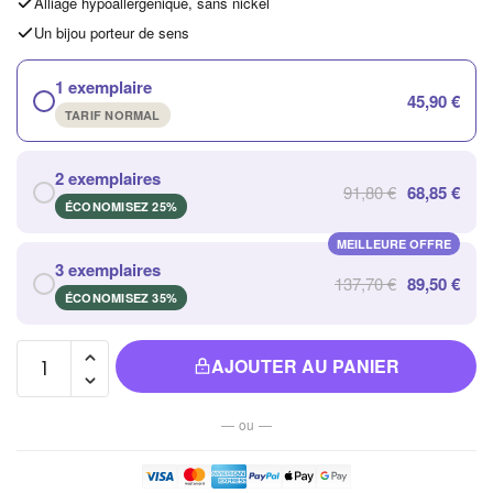
Alliage hypoallergénique, sans nickel
Un bijou porteur de sens
1 exemplaire
45,90 €
TARIF NORMAL
2 exemplaires
91,80 €
68,85 €
ÉCONOMISEZ 25%
MEILLEURE OFFRE
3 exemplaires
137,70 €
89,50 €
ÉCONOMISEZ 35%
quantité de
AJOUTER AU PANIER
Lampadaire
Arbre
— ou —
D'esprit
avec 108
Ampoules