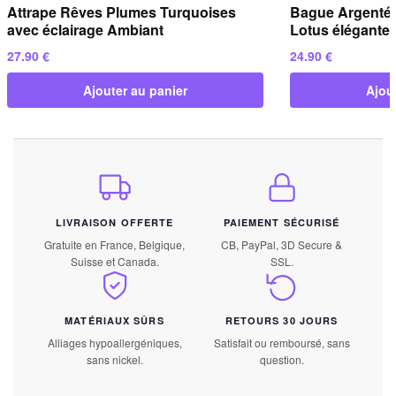
Attrape Rêves Plumes Turquoises
Bague Argentée 
avec éclairage Ambiant
Lotus élégante 
27.90
€
24.90
€
Ajouter au panier
Ajou
LIVRAISON OFFERTE
PAIEMENT SÉCURISÉ
Gratuite en France, Belgique,
CB, PayPal, 3D Secure &
Suisse et Canada.
SSL.
MATÉRIAUX SÛRS
RETOURS 30 JOURS
Alliages hypoallergéniques,
Satisfait ou remboursé, sans
sans nickel.
question.