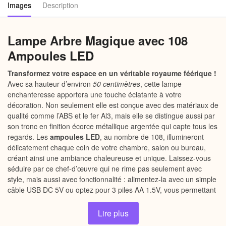
Images
Description
Lampe Arbre Magique avec 108
Ampoules LED
Transformez votre espace en un véritable royaume féérique !
Avec sa hauteur d’environ
50 centimètres
, cette lampe
enchanteresse apportera une touche éclatante à votre
décoration. Non seulement elle est conçue avec des matériaux de
qualité comme l’ABS et le fer Al3, mais elle se distingue aussi par
son tronc en finition écorce métallique argentée qui capte tous les
regards. Les
ampoules LED
, au nombre de 108, illumineront
délicatement chaque coin de votre chambre, salon ou bureau,
créant ainsi une ambiance chaleureuse et unique. Laissez-vous
séduire par ce chef-d’œuvre qui ne rime pas seulement avec
style, mais aussi avec fonctionnalité : alimentez-la avec un simple
câble USB DC 5V ou optez pour 3 piles AA 1.5V, vous permettant
ainsi de l’installer où bon vous semble !
Lire plus
Apportez une touche de magie dans votre décoration.