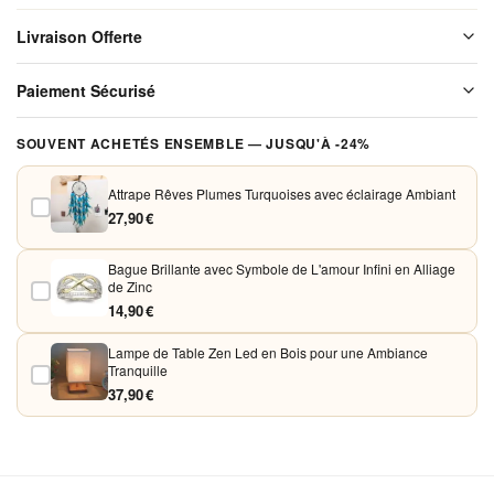
Led en
Livraison Offerte
Finition
Métallique
Livraison offerte sur l'ensemble de notre boutique. Chaque colis est
Paiement Sécurisé
soigneusement emballé avant expédition. Aucun frais de port, jamais.
Vos paiements sont chiffrés et traités de façon sécurisée. Nous
SOUVENT ACHETÉS ENSEMBLE — JUSQU'À -24%
acceptons Visa, Mastercard, PayPal et Apple Pay. Aucune donnée
bancaire n'est conservée sur nos serveurs.
Attrape Rêves Plumes Turquoises avec éclairage Ambiant
27,90 €
Bague Brillante avec Symbole de L'amour Infini en Alliage
de Zinc
14,90 €
Lampe de Table Zen Led en Bois pour une Ambiance
Tranquille
37,90 €