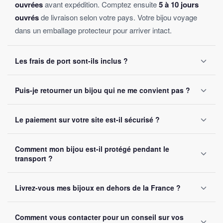
ouvrées
avant expédition. Comptez ensuite
5 à 10 jours
ouvrés
de livraison selon votre pays. Votre bijou voyage
dans un emballage protecteur pour arriver intact.
Les frais de port sont-ils inclus ?
Oui, la livraison est
offerte sur toutes les commandes
,
Puis-je retourner un bijou qui ne me convient pas ?
sans montant minimum d'achat. Votre bijou part sous 24 à
48 heures ouvrées.
Oui, vous disposez de
30 jours
après réception pour nous
Le paiement sur votre site est-il sécurisé ?
le retourner. Remboursement intégral garanti, sans
question posée.
Oui, toutes nos transactions sont protégées par
cryptage
Comment mon bijou est-il protégé pendant le
SSL
. Nous acceptons Visa, Mastercard, PayPal et Apple
transport ?
Pay. Vos données bancaires ne sont jamais stockées sur
notre site.
Chaque bijou est emballé avec soin dans un
colis
Livrez-vous mes bijoux en dehors de la France ?
renforcé
. Un numéro de suivi vous est envoyé par e-mail
dès l'expédition.
Oui, nous livrons gratuitement en
France, Belgique,
Comment vous contacter pour un conseil sur vos
Suisse et Canada
. Comptez 5 à 10 jours ouvrés selon la