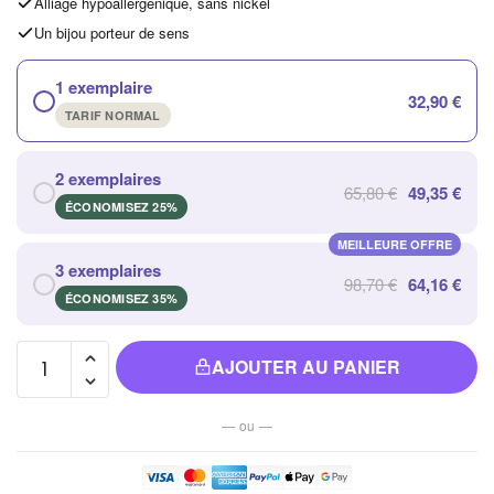
Alliage hypoallergénique, sans nickel
Un bijou porteur de sens
1 exemplaire
32,90 €
TARIF NORMAL
2 exemplaires
65,80 €
49,35 €
ÉCONOMISEZ 25%
MEILLEURE OFFRE
3 exemplaires
98,70 €
64,16 €
ÉCONOMISEZ 35%
quantité de
AJOUTER AU PANIER
Porte
Encens
— ou —
Reflux
Montagnes
Hautes en