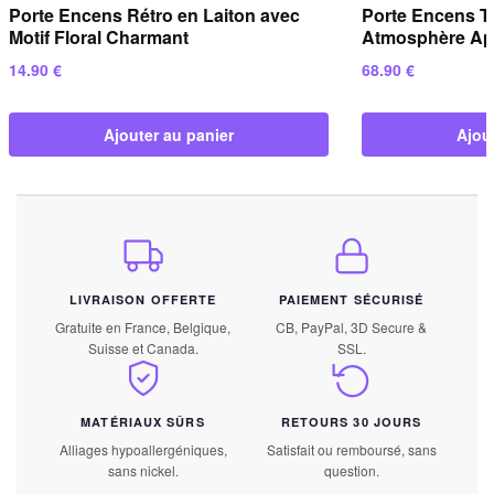
Porte Encens Rétro en Laiton avec
Porte Encens T
Motif Floral Charmant
Atmosphère Ap
14.90
€
68.90
€
Ajouter au panier
Ajou
LIVRAISON OFFERTE
PAIEMENT SÉCURISÉ
Gratuite en France, Belgique,
CB, PayPal, 3D Secure &
Suisse et Canada.
SSL.
MATÉRIAUX SÛRS
RETOURS 30 JOURS
Alliages hypoallergéniques,
Satisfait ou remboursé, sans
sans nickel.
question.