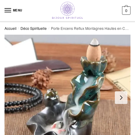
Skip to navigation
Skip to content
MENU
0
Accueil
Déco Spirituelle
Porte Encens Reflux Montagnes Hautes en Céramique 12x11x9 Cm
/
/