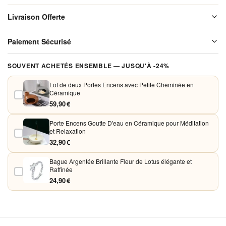
Céramique
Livraison Offerte
12x11x9
Cm
Livraison offerte sur l'ensemble de notre boutique. Chaque colis est
Paiement Sécurisé
soigneusement emballé avant expédition. Aucun frais de port, jamais.
Vos paiements sont chiffrés et traités de façon sécurisée. Nous
SOUVENT ACHETÉS ENSEMBLE — JUSQU'À -24%
acceptons Visa, Mastercard, PayPal et Apple Pay. Aucune donnée
bancaire n'est conservée sur nos serveurs.
Lot de deux Portes Encens avec Petite Cheminée en
Céramique
59,90 €
Porte Encens Goutte D'eau en Céramique pour Méditation
et Relaxation
32,90 €
Bague Argentée Brillante Fleur de Lotus élégante et
Raffinée
24,90 €