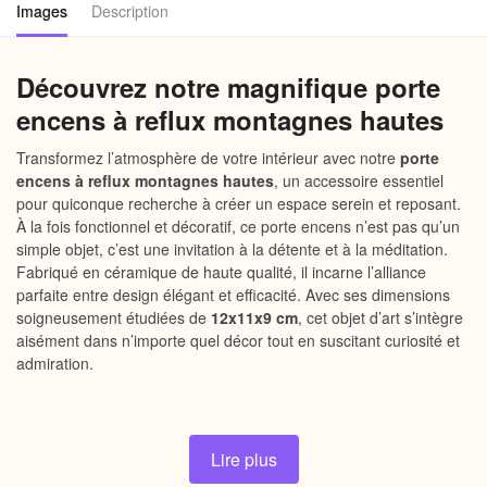
Images
Description
Découvrez notre magnifique porte
encens à reflux montagnes hautes
Transformez l’atmosphère de votre intérieur avec notre
porte
encens à reflux montagnes hautes
, un accessoire essentiel
pour quiconque recherche à créer un espace serein et reposant.
À la fois fonctionnel et décoratif, ce porte encens n’est pas qu’un
simple objet, c’est une invitation à la détente et à la méditation.
Fabriqué en céramique de haute qualité, il incarne l’alliance
parfaite entre design élégant et efficacité. Avec ses dimensions
soigneusement étudiées de
12x11x9 cm
, cet objet d’art s’intègre
aisément dans n’importe quel décor tout en suscitant curiosité et
admiration.
Pourquoi choisir notre porte encens
à reflux montagnes hautes
Lire plus