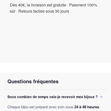
faire entrer dans votre maison un symbole de paix et de sérénité.
Dès 40€, la livraison est gratuite · Paiement 100%
Ajoutez une belle touche d’élégance à votre environnement avec
sûr · Retours faciles sous 30 jours
notre
reflux montagnes hautes
. C’est plus qu’un simple produit,
c’est l’engagement envers votre bien-être quotidien.
Questions fréquentes
Sous combien de temps vais-je recevoir mes bijoux ?
Chaque bijou est préparé avec soin sous
24 à 48 heures