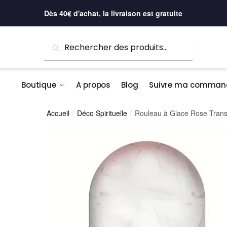
Skip to navigation
Skip to content
Dès 40€ d'achat, la livraison est gratuite
Recherche pour :
Recherche
Boutique
A propos
Blog
Suivre ma comman
Accueil
Déco Spirituelle
Rouleau à Glace Rose Trans
/
/