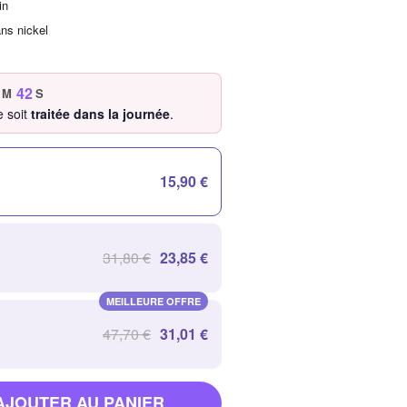
in
ans nickel
41
M
S
 soit
traitée dans la journée
.
15,90 €
31,80 €
23,85 €
MEILLEURE OFFRE
47,70 €
31,01 €
AJOUTER AU PANIER