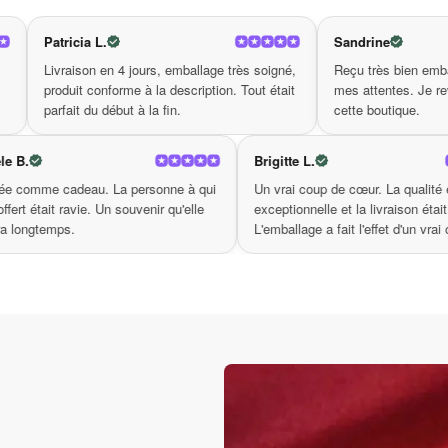
ur à un aspect radieux ! La texture lisse de notre
rouleau à
haque utilisation. À vous les soirées cocooning à la maison
Sandrine
rger votre énergie et votre éclat à n’importe quel moment. N
 jours, emballage très soigné,
Reçu très bien emballé. La qualité dépas
 nouveau lumineux, et sentez-vous aussi rafraîchie que jamai
me à la description. Tout était
mes attentes. Je reviendrai commander 
t à la fin.
cette boutique.
Michele B.
Brigitte L.
s la
Achetée comme cadeau. La personne à qui
Un vrai cou
ment du
je l'ai offert était ravie. Un souvenir qu'elle
exceptionnel
gardera longtemps.
L'emballage 