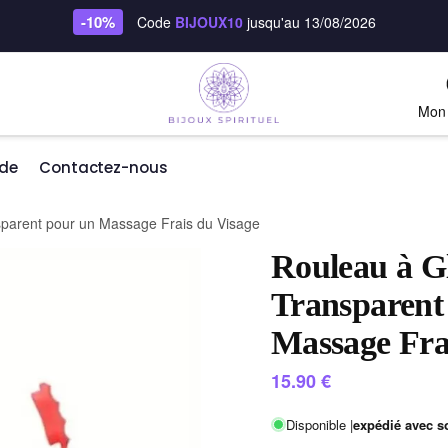
-10%
Code
BIJOUX10
jusqu'au 13/08/2026
Mon
de
Contactez-nous
parent pour un Massage Frais du Visage
Rouleau à G
Transparent
Massage Fra
15.90
€
Disponible |
expédié avec s