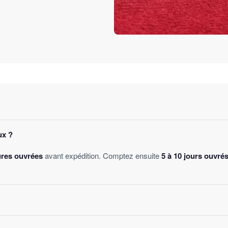
ux ?
ures ouvrées
avant expédition. Comptez ensuite
5 à 10 jours ouvré
des
, sans montant minimum d'achat. Votre bijou part sous 24 à 48 he