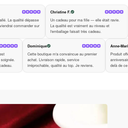
glisse harmonieusement sur votre
 glace rose
 ou vos escapades entre amis ; ce rouleau vous
Christine F.
Valerie M.
e laissez pas les signes de fatigue ternir votre
se
Un cadeau pour ma fille — elle était ravie.
Produit conforme, l
s !
sur
La qualité est vraiment au niveau et
redire. C'est rare 
l'emballage faisait très cadeau.
aussi sérieuse. Me
Dominique
p de cœur. La qualité est
Cette boutique m'a convaincue au prem
le et la livraison était soignée.
achat. Livraison rapide, service
a fait l'effet d'un vrai cadeau.
irréprochable, qualité au top. Je reviens