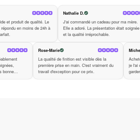
Dites adieu aux gonflements disgracieux et bonjo
peau, vous offrant un moment de pur plaisir à c
Nathalie D.
Patricia L.
accompagnera partout et vous permettra de recha
té. Le
J'ai commandé un cadeau pour ma mère.
Livraison en 4
beauté ; avec notre rouleau à glace, révélez un
e 24h à
Elle a adoré. La présentation était soignée
produit confor
et la qualité irréprochable.
parfait du débu
ise
Rose-Marie
ité du produit m'a agréablement
La qualité de finition est visible dè
e. Les finitions sont soignées,
première prise en main. C'est vrai
lage est premium. Très bonne
travail d'exception pour ce prix.
e.