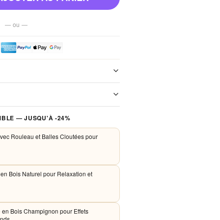
— ou —
e de notre boutique. Chaque colis est
xpédition. Aucun frais de port, jamais.
 traités de façon sécurisée. Nous
BLE — JUSQU'À -24%
PayPal et Apple Pay. Aucune donnée
nos serveurs.
vec Rouleau et Balles Cloutées pour
en Bois Naturel pour Relaxation et
 en Bois Champignon pour Effets
onds