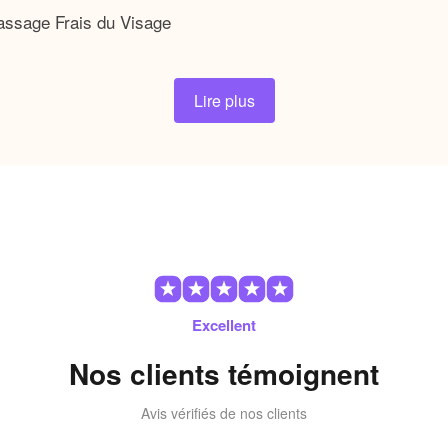
à glace ?
Lire plus
 avec ce rouleau à glace pour une sensation de fro
votre rituel quotidien pour chasser la fatigue et le 
mique aide à resserrer les pores tout en améliorant
ct vous permet de l’emporter partout, pour une t
e les signes embêtants de stress et de fatigue. Grâce à sa c
ation de détente immédiate. Commencez votre journée en le p
Excellent
ec chaque glissement, vous ressentirez la magie d’un lifting
Nos clients témoignent
Avis vérifiés de nos clients