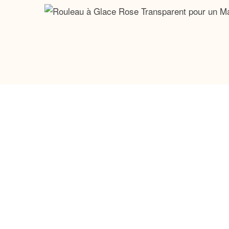
Pourquoi choisir notre rouleau 
Rafraîchissant instantané :
Collaborez
sur tous les types de peau.
Soulagement du stress :
Intégrez-le à 
Peau plus ferme :
Sa conception ergono
Facile à transporter :
Son design compa
journée.
Ce
est un véritable allié contr
rouleau à glace
application facile et efficace, offrant une sens
terminez-la par une session relaxante unique. Av